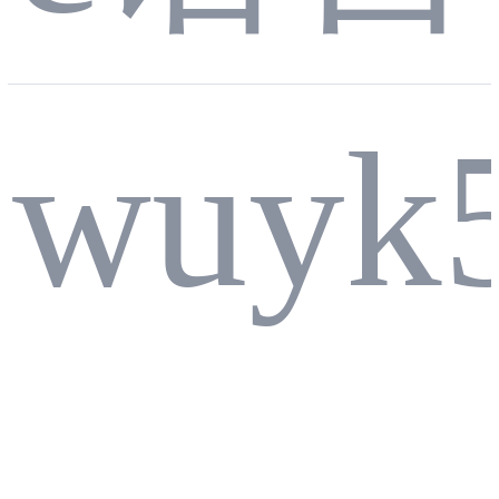
F寄
wuyk
从
生