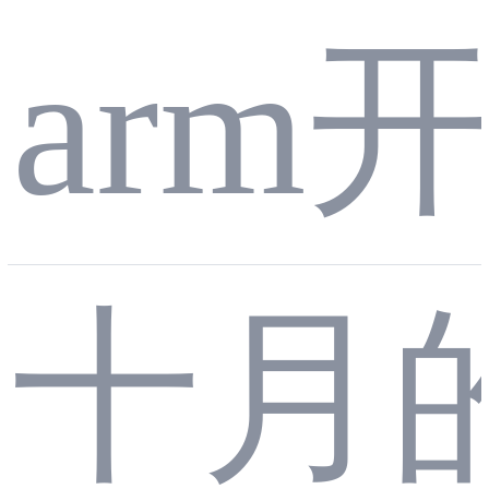
arm
Ω内
十月
阻+