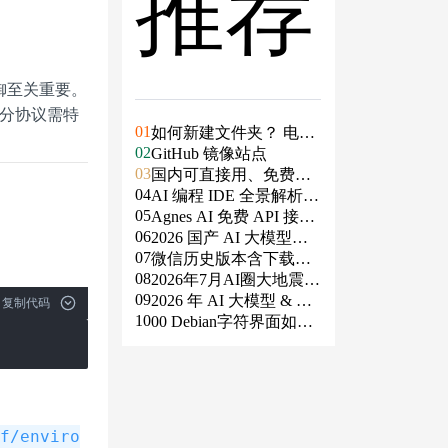
推荐
御至关重要。
部分协议需特
01
如何新建文件夹？ 电脑
02
新建文件夹的4种方法
GitHub 镜像站点
03
国内可直接用、免费额
04
度/永久免费的大模型AP
AI 编程 IDE 全景解析 2
05
I清单（含 SiliconFlow、
026：Agent 全面接管开
Agnes AI 免费 API 接入
06
火山、阿里、智谱、百
发链路
指南：文本、生图、生
2026 国产 AI 大模型横
07
度、Kimi、DeepSeek、
视频，一套接口全免费
评：DeepSeek、通义千
微信历史版本含下载地
08
DMXAPI 等）
问、Kimi、文心一言、
址（ Windows PC | 安卓
2026年7月AI圈大地震：
09
星火、豆包谁更能打？
| MAC ）及设置微信不
GPT-5.6被政府限制、Cl
2026 年 AI 大模型 & AI
复制代码
10
更新
aude入驻Slack、Anthrop
编程工具实战全总结
00 Debian字符界面如何
ic自研芯片
支持中文
lf/enviro