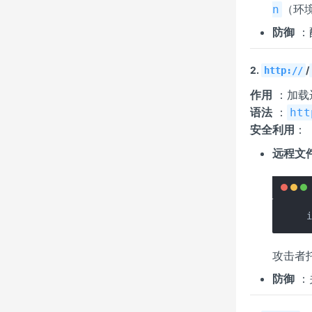
（环
n
防御
：
2.
/
http://
作用
：加载
语法
：
htt
安全利用
：
远程文件
攻击者
防御
：