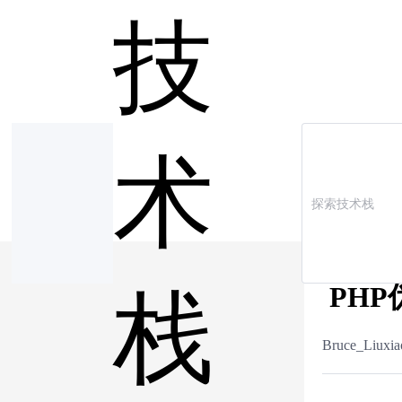
技
术
PH
栈
Bruce_Liuxia