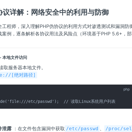
伪协议详解：网络安全中的利用与防御
全工程师，深入理解PHP伪协议的利用方式对渗透测试和漏洞防
案例，逐条解析各协议用法及风险点（环境基于PHP 5.6+，
- 本地文件访问
读取服务器本地文件。
le://[绝对路径]
php
ude('file:///etc/passwd');  // 读取Linux系统用户列表
件泄露
：在文件包含漏洞中获取
、
/etc/passwd
/proc/se