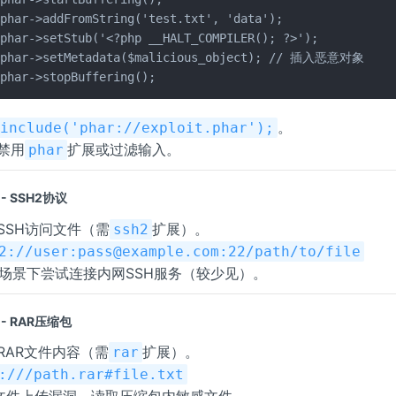
$phar->addFromString('test.txt', 'data');

$phar->setStub('<?php __HALT_COMPILER(); ?>');

$phar->setMetadata($malicious_object); // 插入恶意对象

$phar->stopBuffering();
。
include('phar://exploit.phar');
禁用
扩展或过滤输入。
phar
-- SSH2协议
SSH访问文件（需
扩展）。
ssh2
2://user:pass@example.com:22/path/to/file
RF场景下尝试连接内网SSH服务（较少见）。
-- RAR压缩包
RAR文件内容（需
扩展）。
rar
:///path.rar#file.txt