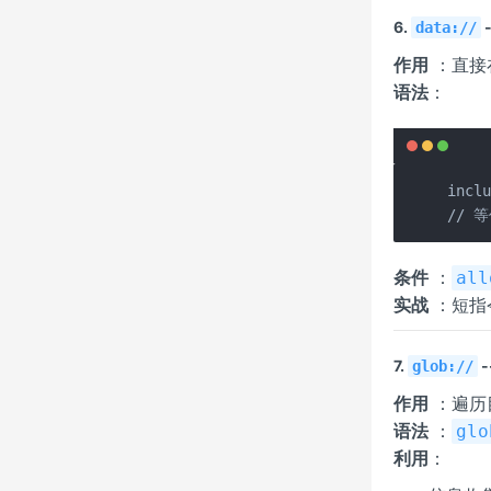
6.
data://
作用
：直接
语法
：
inclu
// 等
条件
：
all
实战
：短指
7.
-
glob://
作用
：遍历
语法
：
glo
利用
：