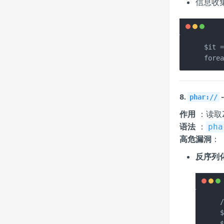
信息收
$it =
fore
8.
phar://
作用
：读取Z
语法
：
pha
高危漏洞
：
反序列