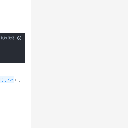
复制代码


）。
]);?>