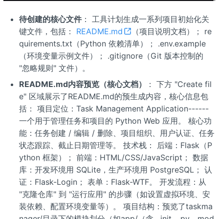
待创建的核心文件
： 工具计划生成一系列项目初始化关
键文件，包括：
README.md
（项目说明文档）； re
quirements.txt（Python 依赖清单）； .env.example
（环境变量示例文件）； .gitignore（Git 版本控制的
"忽略规则" 文件）。
README.md内容预览（核心文档）
： 下方 "Create fil
e" 区域展示了README.md的预生成内容，核心信息包
括： 项目定位：Task Management Application------
一个用于管理任务和项目的 Python Web 应用。 核心功
能：任务创建 / 编辑 / 删除、项目组织、用户认证、任务
状态跟踪、截止日期管理等。 技术栈： 后端：Flask（P
ython 框架）； 前端：HTML/CSS/JavaScript； 数据
库：开发环境用 SQLite，生产环境用 PostgreSQL； 认
证：Flask-Login； 表单：Flask-WTF。 开发流程：从
"克隆仓库" 到 "运行应用" 的步骤（如设置虚拟环境、安
装依赖、配置环境变量等）。 项目结构：预览了taskma
nager/目录下的模块划分（如app/（含__init__.py、mod