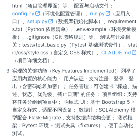
html（项目管理界面）等。 配置与启动文件：
config.py
（环境化配置管理）、
run.py
（应用入
口）、
setup.py
（数据库初始化脚本）、requirement
s.txt（Python 依赖清单）、.env.example（环境变量模
板）、.gitignore（Git 忽略规则）等。 测试与开发相
关：tests/test_basic.py（Pytest 基础测试套件）、stat
ic/css/style.css（自定义 CSS 样式）、
CLAUDE.md
（项目详细文档）。
实现的关键功能（Key Features Implemented） 列举了
应用内置的核心能力： 用户认证：支持注册、登录、登
出（含密码哈希加密）； 任务管理：可创建带 "标题、描
述、状态、优先级、截止日期" 的任务； 项目组织：支持
将任务分组到项目中； 响应式 UI：基于 Bootstrap 5 +
自定义样式，适配不同设备； 数据库：SQLAlchemy 模
型配合 Flask-Migrate，支持数据库结构变更； 测试框
架：Pytest 环境 + 测试夹具（fixtures），便于自动化
测试。