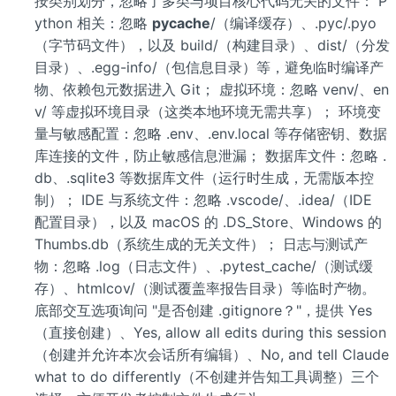
按类别划分，忽略了多类与项目核心代码无关的文件： P
ython 相关：忽略
pycache
/（编译缓存）、.pyc/.pyo
（字节码文件），以及 build/（构建目录）、dist/（分发
目录）、.egg-info/（包信息目录）等，避免临时编译产
物、依赖包元数据进入 Git； 虚拟环境：忽略 venv/、en
v/ 等虚拟环境目录（这类本地环境无需共享）； 环境变
量与敏感配置：忽略 .env、.env.local 等存储密钥、数据
库连接的文件，防止敏感信息泄漏； 数据库文件：忽略 .
db、.sqlite3 等数据库文件（运行时生成，无需版本控
制）； IDE 与系统文件：忽略 .vscode/、.idea/（IDE
配置目录），以及 macOS 的 .DS_Store、Windows 的
Thumbs.db（系统生成的无关文件）； 日志与测试产
物：忽略 .log（日志文件）、.pytest_cache/（测试缓
存）、htmlcov/（测试覆盖率报告目录）等临时产物。
底部交互选项询问 "是否创建 .gitignore？"，提供 Yes
（直接创建）、Yes, allow all edits during this session
（创建并允许本次会话所有编辑）、No, and tell Claude
what to do differently（不创建并告知工具调整）三个