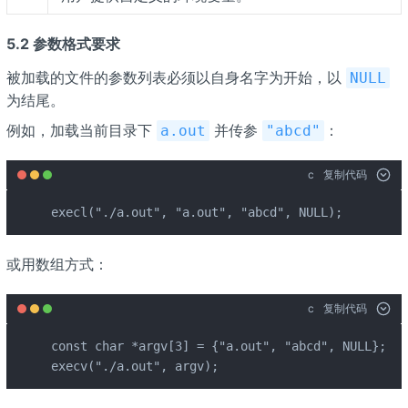
5.2 参数格式要求
被加载的文件的参数列表必须以自身名字为开始，以
NULL
为结尾。
例如，加载当前目录下
并传参
：
a.out
"abcd"
c
复制代码
execl("./a.out", "a.out", "abcd", NULL);
或用数组方式：
c
复制代码
const char *argv[3] = {"a.out", "abcd", NULL};

execv("./a.out", argv);