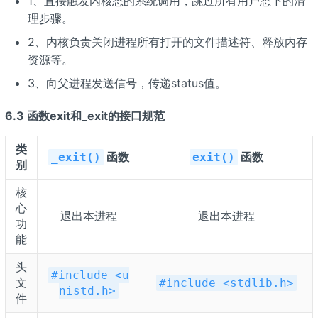
1、直接触发内核态的系统调用，跳过所有用户态下的清
理步骤。
2、内核负责关闭进程所有打开的文件描述符、释放内存
资源等。
3、向父进程发送信号，传递status值。
6.3 函数exit和_exit的接口规范
类
函数
函数
_exit()
exit()
别
核
心
退出本进程
退出本进程
功
能
头
#include <u
文
#include <stdlib.h>
nistd.h>
件