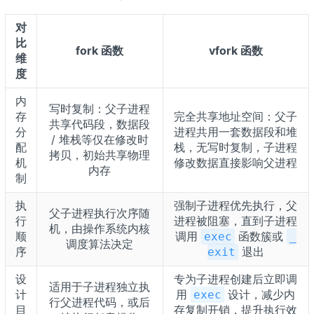
对
比
fork 函数
vfork 函数
维
度
内
写时复制：父子进程
存
完全共享地址空间：父子
共享代码段，数据段
分
进程共用一套数据段和堆
/ 堆栈等仅在修改时
配
栈，无写时复制，子进程
拷贝，初始共享物理
机
修改数据直接影响父进程
内存
制
执
强制子进程优先执行，父
父子进程执行次序随
行
进程被阻塞，直到子进程
机，由操作系统内核
顺
调用
函数簇或
exec
_
调度算法决定
序
退出
exit
设
专为子进程创建后立即调
适用于子进程独立执
计
用
设计，减少内
exec
行父进程代码，或后
目
存复制开销，提升执行效