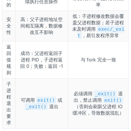
续执行任意操作
的
率
低：子进程修改数据会覆
安
高：父子进程地址空
盖父进程数据；若子进程
全
间相互隔离，数据修
未及时调用
exec/_exi
性
改互不影响
，易引发程序异常
t
返
回
成功：父进程返回子
值
进程 PID，子进程返
与 fork 完全一致
规
回 0；失败：返回 -1
则
子
进
必须调用
退
_exit()
程
可调用
或
出，禁止调用
exit()
exit()
退
退出
（否则会刷新父进程 IO
_exit()
出
缓冲区，导致数据混乱）
要
求