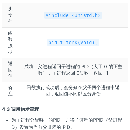
头
文
#include <unistd.h>
件
函
数
pid_t fork(void);
原
型
返
成功：父进程返回子进程的 PID（大于 0 的正整
回
数），子进程返回 0失败：返回 -1
值
备
函数执行成功后，会分别在父子两个进程中返
注
回，返回值不同以区分身份
4.3 调用触发流程
为子进程分配唯一的PID，并将子进程的PPID（父进程 I
D）设置为当前父进程的 PID。