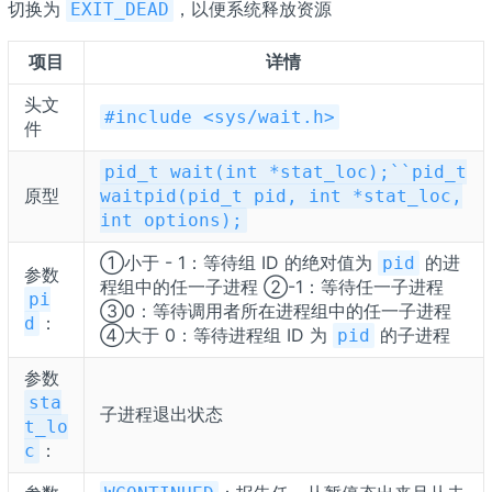
切换为
，以便系统释放资源
EXIT_DEAD
项目
详情
头文
#include <sys/wait.h>
件
pid_t wait(int *stat_loc);``pid_t
原型
waitpid(pid_t pid, int *stat_loc,
int options);
①小于 - 1：等待组 ID 的绝对值为
的进
pid
参数
程组中的任一子进程 ②-1：等待任一子进程
pi
③0：等待调用者所在进程组中的任一子进程
：
d
④大于 0：等待进程组 ID 为
的子进程
pid
参数
sta
子进程退出状态
t_lo
：
c