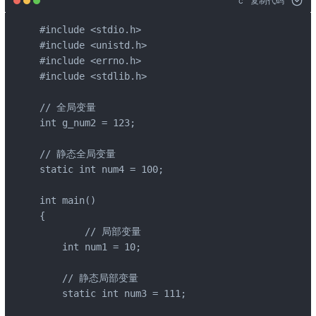
c
复制代码
#include <stdio.h>

#include <unistd.h>

#include <errno.h>

#include <stdlib.h>

// 全局变量

int g_num2 = 123;

// 静态全局变量

static int num4 = 100;

int main()

{

	// 局部变量 

    int num1 = 10;

    // 静态局部变量 

    static int num3 = 111;
