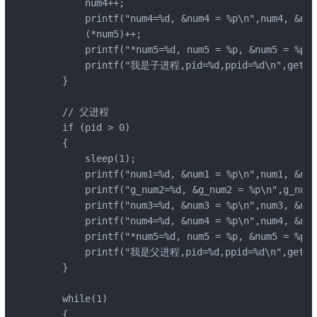
        num4++;

        printf("num4=%d, &num4 = %p\n",num4, &num
        (*num5)++;

        printf("*num5=%d, num5 = %p, &num5 = %p\n
        printf("我是子进程,pid=%d,ppid=%d\n",getpid
    }

    // 父进程

    if (pid > 0)

    {

        sleep(1);

        printf("num1=%d, &num1 = %p\n",num1, &num
        printf("g_num2=%d, &g_num2 = %p\n",g_num2
        printf("num3=%d, &num3 = %p\n",num3, &num
        printf("num4=%d, &num4 = %p\n",num4, &num
        printf("*num5=%d, num5 = %p, &num5 = %p\n
        printf("我是父进程,pid=%d,ppid=%d\n",getpid
    }

    while(1)

    {
