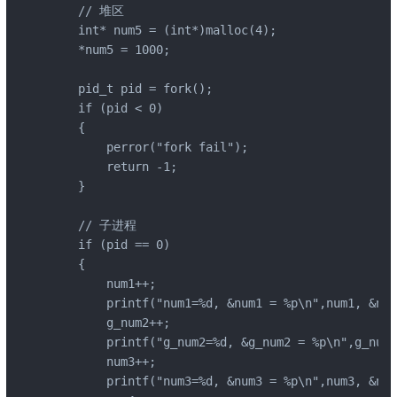
    // 堆区

    int* num5 = (int*)malloc(4);

    *num5 = 1000;

    pid_t pid = fork();

    if (pid < 0)

    {

        perror("fork fail");

        return -1;

    }

    // 子进程

    if (pid == 0)

    {

        num1++;

        printf("num1=%d, &num1 = %p\n",num1, &num
        g_num2++;

        printf("g_num2=%d, &g_num2 = %p\n",g_num2
        num3++;

        printf("num3=%d, &num3 = %p\n",num3, &num