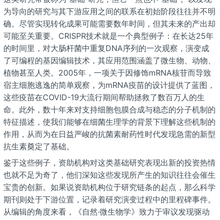
为导向的研究与其下游应用之间的联系在初始阶段往往并不明
确。尽管实现转化成果可能需要数年时间，但其未来的产出却
可能至关重要。CRISPR技术就是一个典型例子：在长达25年
的时间里，对大肠杆菌中重复DNA序列的一次观察，演变成
了可编程的基因编辑技术，其应用范围涵盖了微生物、动物、
植物甚至人类。2005年，一项关于因修饰mRNA核苷而导致
宿主细胞逃逸的简单观察，为mRNA疫苗的设计提供了蓝图，
这些疫苗在COVID-19大流行期间帮助拯救了数百万人的生
命。此外，数十年来对支持细胞包膜合成与稳态的分子机制的
特征描述，使我们能够在细菌生理学的背景下理解这些机制的
作用，从而为在日益严峻的抗菌素耐药性时代发现急需的新型
抗生素奠定了基础。
鉴于这些例子，资助机构对这类基础研究表现出新的投资热情
也就不足为奇了，他们深知这些发现所产生的知识往往会催生
宝贵的创新。如果说资助机构位于研究链条的起点，那么科学
期刊则处于下游位置，记录着研究演变过程中的里程碑事件。
从编辑的角度来看，《自然·微生物学》致力于审议发现驱动