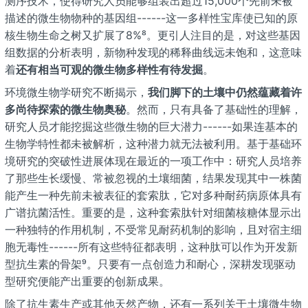
测序技术，使得研究人员能够组装出超过15,000个先前未被
描述的微生物物种的基因组------这一多样性宝库使已知的原
核生物生命之树又扩展了8%⁸。更引人注目的是，对这些基因
组数据的分析表明，新物种发现的稀释曲线远未饱和，这意味
着
还有相当可观的微生物多样性有待发掘
。
环境微生物学研究不断揭示，
我们脚下的土壤中仍然蕴藏着许
多尚待探索的微生物奥秘
。然而，只有具备了基础性的理解，
研究人员才能挖掘这些微生物的巨大潜力------如果连基本的
生物学特性都未被解析，这种潜力就无法被利用。基于基础环
境研究的突破性进展体现在最近的一项工作中：研究人员培养
了那些生长缓慢、常被忽视的土壤细菌，结果发现其中一株菌
能产生一种先前未被表征的套索肽，它对多种耐药病原体具有
广谱抗菌活性。重要的是，这种套索肽针对细菌核糖体显示出
一种独特的作用机制，不受常见耐药机制的影响，且对宿主细
胞无毒性------所有这些特征都表明，这种肽可以作为开发新
型抗生素的骨架⁹。只要有一点创造力和耐心，深耕发现驱动
型研究便能产出重要的创新成果。
除了抗生素生产或其他天然产物，还有一系列关于土壤微生物