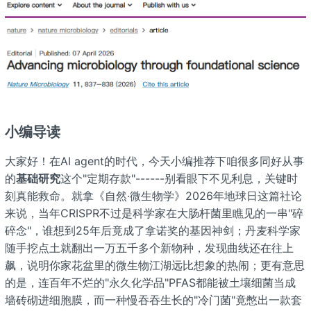
小编导读
大家好！在AI agent的时代，今天小编推荐下咱很多同好从事
的
基础研究
这个"定期存款"------别看眼下不见利息，关键时
刻真能救命。就拿《自然·微生物学》2026年地球日这篇社论
来说，当年CRISPR不过是科学家在大肠杆菌里瞧见的一串"碎
碎念"，谁想到25年后竟成了拿诺奖的基因神剑；丹麦科学家
随手挖点土就翻出一万五千多个新物种，发现曲线还在往上
飙，说明你家花盆里的微生物江湖远比想象的热闹；更有意思
的是，连百年不烂的"永久化学品"PFAS都能被土壤细菌当成
墙砖砌进细胞膜，而一种慢吞吞生长的"冷门菌"竟憋出一款套