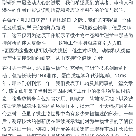
型研究中最激动人心的进展，我们希望我们的读者、审稿人和
潜在的作者也能认识到培育和发表这类科学的价值与影响。
在每年4月22日庆祝"世界地球日"之际，我们若不强调一个体
现发现驱动型研究的典范领域------环境微生物学，便是失职
了。这不仅因为这项工作展示了微生物生态和生理学中那些尚
待解析的迷人复杂性------这项工作本身就常常引人入胜-----
-更因为这些发现可以作为跳板，催生对环境、动物和人类健
康产生直接影响的研究，从而支持"全健康"方针。
在过去十年中，环境微生物学研究受到了组学技术创新的推
动，包括长读长DNA测序、蛋白质组学和代谢组学。2016
年，即本刊创刊第一年，我们发表了Hug及其同事的一篇文章
⁷，该文章汇集了当时宏基因组测序工作中的微生物基因组信
息。这些数据来自包括含水层、间歇泉、陆地深层地下以及沙
漠盐壳等极端环境在内的环境样本，揭示了一个大幅扩展的生
命之树，凸显了微生物世界中尚有多少未被描述的部分。十年
后，测序技术的创新仍在继续展示我们对微生物世界的了解仅
仅是冰山一角。例如，对丹麦各地采集的土壤样本应用长读长