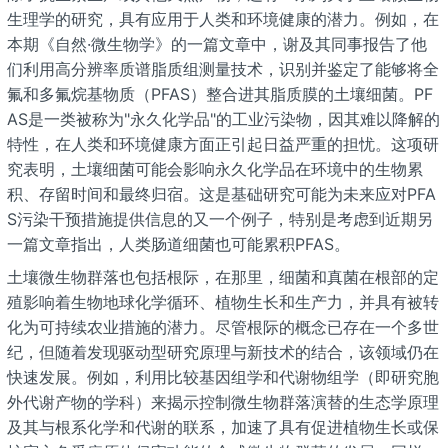
生理学的研究，具有应用于人类和环境健康的潜力。例如，在
本期《自然·微生物学》的一篇文章中，谢及其同事报告了他
们利用高分辨率质谱脂质组测量技术，识别并鉴定了能够将全
氟和多氟烷基物质（PFAS）整合进其脂质膜的土壤细菌。PF
AS是一类被称为"永久化学品"的工业污染物，因其难以降解的
特性，在人类和环境健康方面正引起日益严重的担忧。这项研
究表明，土壤细菌可能会影响永久化学品在环境中的生物累
积、存留时间和最终归宿。这是基础研究可能为未来应对PFA
S污染干预措施提供信息的又一个例子，特别是考虑到近期另
一篇文章指出，人类肠道细菌也可能累积PFAS。
土壤微生物群落也包括根际，在那里，细菌和真菌在根部的定
殖影响着生物地球化学循环、植物生长和生产力，并具有被转
化为可持续农业措施的潜力。尽管根际的概念已存在一个多世
纪，但随着发现驱动型研究原理与新技术的结合，该领域仍在
快速发展。例如，利用比较基因组学和代谢物组学（即研究胞
外代谢产物的学科）来揭示控制微生物群落演替的生态学原理
及其与根系化学和代谢的联系，加速了具有促进植物生长或保