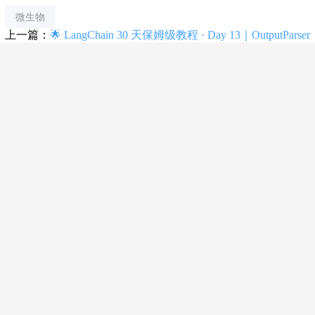
微生物
上一篇：
🌟 LangChain 30 天保姆级教程 · Day 13｜OutputParser
进阶！让 AI 输出自动转为结构化对象，并支持自动重试！
下一篇：
Spring AI Alibaba 1.x 系列【6】ReactAgent 同步执行
& 流式执行
相关推荐
3 个月
zd200572
真菌ITS多样