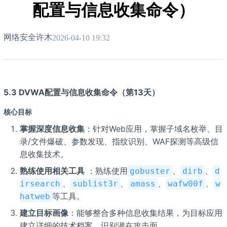
配置与信息收集命令）
网络安全许木
2026-04-10 19:32
5.3 DVWA配置与信息收集命令（第13天）
核心目标
掌握深度信息收集
：针对Web应用，掌握子域名枚举、目
录/文件爆破、参数发现、指纹识别、WAF探测等高级信
息收集技术。
熟练使用相关工具
：熟练使用
、
、
gobuster
dirb
d
、
、
、
、
irsearch
sublist3r
amass
wafw00f
w
等工具。
hatweb
建立目标画像
：能够整合多种信息收集结果，为目标应用
建立详细的技术档案，识别潜在攻击面。