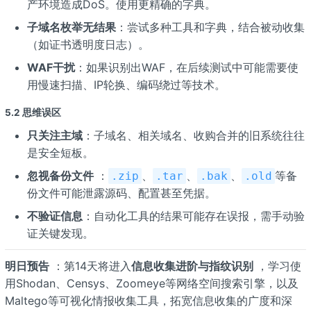
产环境造成DoS。使用更精确的字典。
子域名枚举无结果
：尝试多种工具和字典，结合被动收集
（如证书透明度日志）。
WAF干扰
：如果识别出WAF，在后续测试中可能需要使
用慢速扫描、IP轮换、编码绕过等技术。
5.2 思维误区
只关注主域
：子域名、相关域名、收购合并的旧系统往往
是安全短板。
忽视备份文件
：
、
、
、
等备
.zip
.tar
.bak
.old
份文件可能泄露源码、配置甚至凭据。
不验证信息
：自动化工具的结果可能存在误报，需手动验
证关键发现。
明日预告
：第14天将进入
信息收集进阶与指纹识别
，学习使
用Shodan、Censys、Zoomeye等网络空间搜索引擎，以及
Maltego等可视化情报收集工具，拓宽信息收集的广度和深