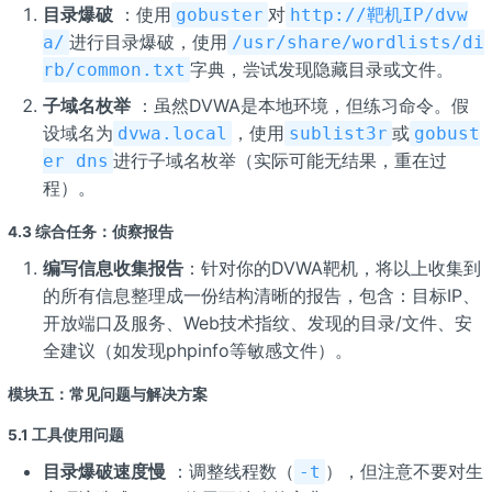
目录爆破
：使用
对
gobuster
http://靶机IP/dvw
进行目录爆破，使用
a/
/usr/share/wordlists/di
字典，尝试发现隐藏目录或文件。
rb/common.txt
子域名枚举
：虽然DVWA是本地环境，但练习命令。假
设域名为
，使用
或
dvwa.local
sublist3r
gobust
进行子域名枚举（实际可能无结果，重在过
er dns
程）。
4.3 综合任务：侦察报告
编写信息收集报告
：针对你的DVWA靶机，将以上收集到
的所有信息整理成一份结构清晰的报告，包含：目标IP、
开放端口及服务、Web技术指纹、发现的目录/文件、安
全建议（如发现phpinfo等敏感文件）。
模块五：常见问题与解决方案
5.1 工具使用问题
目录爆破速度慢
：调整线程数（
），但注意不要对生
-t