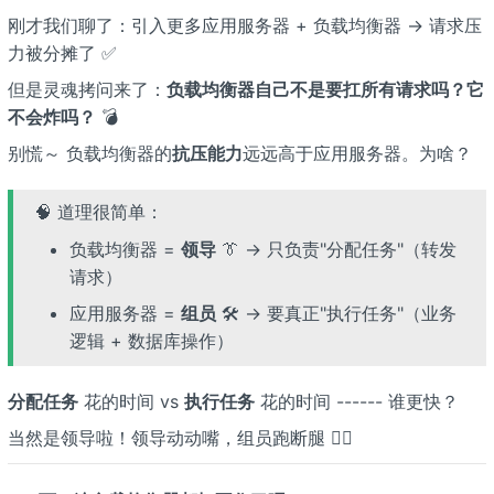
刚才我们聊了：引入更多应用服务器 + 负载均衡器 → 请求压
力被分摊了 ✅
但是灵魂拷问来了：
负载均衡器自己不是要扛所有请求吗？它
不会炸吗？
💣
别慌～ 负载均衡器的
抗压能力
远远高于应用服务器。为啥？
🧠 道理很简单：
负载均衡器 =
领导
👔 → 只负责"分配任务"（转发
请求）
应用服务器 =
组员
🛠️ → 要真正"执行任务"（业务
逻辑 + 数据库操作）
分配任务
花的时间 vs
执行任务
花的时间 ------ 谁更快？
当然是领导啦！领导动动嘴，组员跑断腿 🏃‍♂️