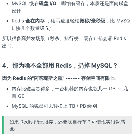
MySQL 慢在
磁盘 I/O
，哪怕有缓存，本质还是面向磁盘
设计
Redis
全在内存
，读写速度轻松
微秒/毫秒级
，比 MySQ
L 快几个数量级 🚀
所以很多高并发场景（秒杀、排行榜、缓存）都会请 Redis
出马。
4、那为啥不全部用 Redis，扔掉 MySQL？
因为 Redis 的"阿喀琉斯之踵" ------ 存储空间有限
📉
内存比磁盘贵得多，一台机器的内存也就几十 GB ～ 几
百 GB
MySQL 的磁盘可以轻松上 TB / PB 级别
如果 Redis 能无限存，还要啥自行车？可惜现实很骨感
😭