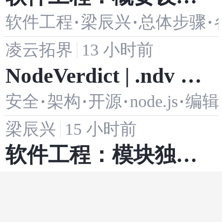
吗？
软件工程
·
梁辰兴
·
总体步骤
·
的步骤
凌云拓界
13 小时前
NodeVerdict | .ndv 二
安全
·
架构
·
开源
·
node.js
·
编辑
进制格式：为 WASM
梁辰兴
15 小时前
解码器设计的紧凑布
软件工程：模块独立
局
软件工程
·
设计原则
·
梁辰兴
·
性
梁辰兴
1 天前