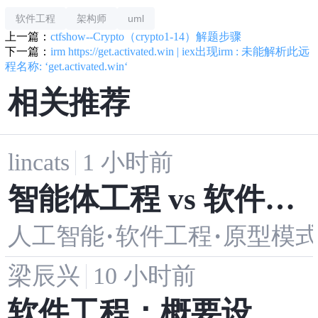
软件工程
架构师
uml
上一篇：
ctfshow--Crypto（crypto1-14）解题步骤
下一篇：
irm https://get.activated.win | iex出现irm : 未能解析此远
程名称: ‘get.activated.win‘
相关推荐
lincats
1 小时前
智能体工程 vs 软件工
人工智能
·
软件工程
·
原型模
程：计算机系那套课
梁辰兴
10 小时前
程，还能适应 AI 时代
软件工程：概要设计