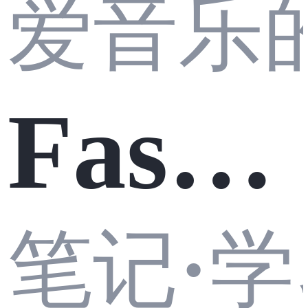
爱音乐的m
FastA
笔记
学
·
PI 学