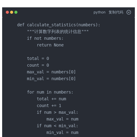
python
复制代码
def calculate_statistics(numbers):

    """计算数字列表的统计信息"""

    if not numbers:

        return None

    total = 0

    count = 0

    max_val = numbers[0]

    min_val = numbers[0]

    for num in numbers:

        total += num

        count += 1

        if num > max_val:

            max_val = num

        if num < min_val:

            min_val = num
