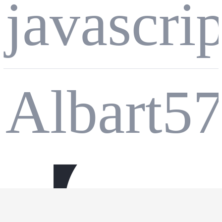
javascrip
语言
｜cor
Albart5
的 AI
e 核心
【已