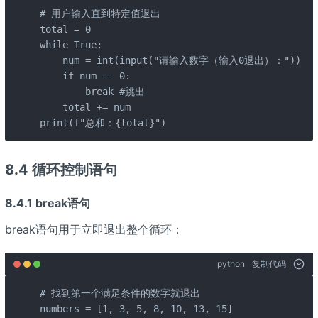
# 用户输入直到特定值退出 

total = 0

while True:

    num = int(input("请输入数字（输入0退出）："))

    if num == 0:

        break #跳出

    total += num

print(f"总和：{total}")
8.4 循环控制语句
8.4.1 break语句
break语句用于立即退出整个循环：
python
复制代码
# 找到第一个满足条件的数字就退出

numbers = [1, 3, 5, 8, 10, 13, 15]
