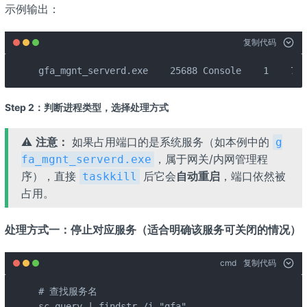
示例输出：
复制代码
gfa_mgnt_serverd.exe    25688 Console    1    7,6
Step 2：判断进程类型，选择处理方式
⚠️
注意：
如果占用端口的是系统服务（如本例中的
g
，属于网关/内网管理程
fa_mgnt_serverd.exe
序），直接
后它会
自动重启
，端口依然被
taskkill
占用。
处理方式一：停止对应服务（适合明确该服务可关闭的情况）
cmd
复制代码
# 查找服务名

sc query | findstr /i "gfa"
