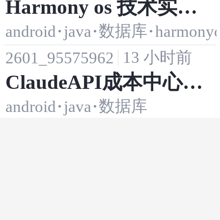
Harmony os 技术实战
lorScheme
数据库
android
·
java
·
·
harmony
｜拼豆制图06：收藏 I
13 小时前
2601_95575962
D、生成记录与重启恢
ClaudeAPI成本中心与
复怎么不打架
数据库
android
·
java
·
业务标签设计指南
余衫马
13 小时前
2026最新版！Android
android
·
ide
·
android studio
Studio 极速安装与配置
14 小时前
AFinalStone
指南