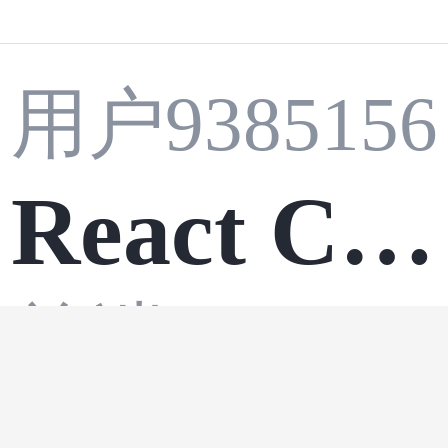
用户9385156
React Co
前端
·
javascri
ntext 与自