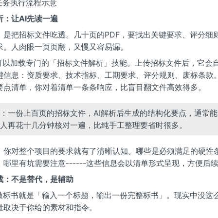
aw任务执行流程示意
析：让AI先读一遍
，是把招标文件吃透。几十页的PDF，要找出关键要求、评分细
求。人肉眼一页页翻，又慢又容易漏。
law可以加载专门的「招标文件解析」技能。上传招标文件后，它会
键信息：资质要求、技术指标、工期要求、评分规则、废标条款
要点清单，你对着清单一条条响应，比盲目翻文件高效得多。
：一份上百页的招标文件，AI解析后生成的结构化要点，通常
人再花十几分钟核对一遍，比纯手工整理要省时很多。
，你对整个项目的要求就有了清晰认知。哪些是必须满足的硬性
哪里有坑需要注意------这些信息会以清单形式呈现，方便后
成：不是替代，是辅助
I做标书就是「输入一个标题，输出一份完整标书」。现实中没这么
量取决于你给的素材和指令。