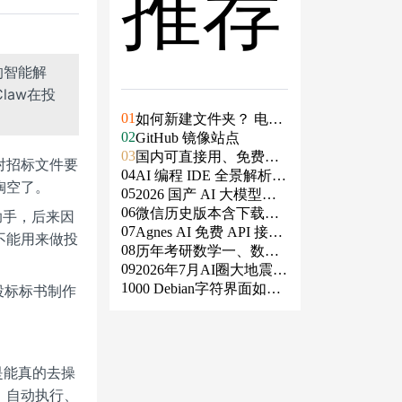
推荐
的智能解
law在投
01
如何新建文件夹？ 电脑
02
新建文件夹的4种方法
GitHub 镜像站点
03
国内可直接用、免费额
对招标文件要
04
度/永久免费的大模型AP
AI 编程 IDE 全景解析 2
掏空了。
05
I清单（含 SiliconFlow、
026：Agent 全面接管开
2026 国产 AI 大模型横
06
火山、阿里、智谱、百
发链路
评：DeepSeek、通义千
微信历史版本含下载地
助手，后来因
07
度、Kimi、DeepSeek、
问、Kimi、文心一言、
址（ Windows PC | 安卓
Agnes AI 免费 API 接入
不能用来做投
08
DMXAPI 等）
星火、豆包谁更能打？
| MAC ）及设置微信不
指南：文本、生图、生
历年考研数学一、数学
09
更新
视频，一套接口全免费
二、数学三真题试卷及
2026年7月AI圈大地震：
10
答案PDF
GPT-5.6被政府限制、Cl
00 Debian字符界面如何
投标标书制作
aude入驻Slack、Anthrop
支持中文
ic自研芯片
是能真的去操
、自动执行、