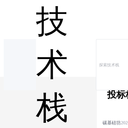
技
术
投标
栈
碳基硅坊
202