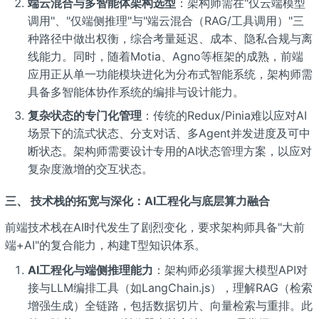
端云混合与多智能体架构选型
：架构师需在"仅云端模型
调用"、"仅端侧推理"与"端云混合（RAG/工具调用）"三
种路径中做出权衡，综合考量延迟、成本、隐私合规与离
线能力。同时，随着Motia、Agno等框架的成熟，前端
应用正从单一功能模块进化为分布式智能系统，架构师需
具备多智能体协作系统的编排与设计能力。
复杂状态的专门化管理
：传统的Redux/Pinia难以应对AI
场景下的流式状态、分支对话、多Agent并发进度及可中
断状态。架构师需要设计专用的AI状态管理方案，以应对
复杂度激增的交互状态。
三、 技术栈的拓宽与深化：AI工程化与底层算力融合
前端技术栈在AI时代发生了剧烈变化，要求架构师具备"大前
端+AI"的复合能力，构建T型知识体系。
AI工程化与端侧推理能力
：架构师必须掌握大模型API对
接与LLM编排工具（如LangChain.js），理解RAG（检索
增强生成）全链路，包括数据切片、向量检索与重排。此