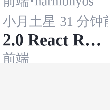
前端
·
harmonyos
发：一次开发
小月土星
31 分钟
多端部署之响
2.0 React Rou
应式布局完全
前端
ter 前端路由
指南
1 小时
BerryS3N
深度解析：从
大模型 (LLM)
传统后端路由