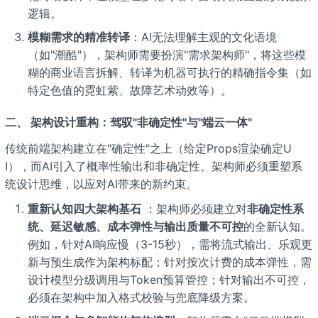
逻辑。
模糊需求的精准转译
：AI无法理解主观的文化语境
（如"潮酷"），架构师需要扮演"需求架构师"，将这些模
糊的商业语言拆解、转译为机器可执行的精确指令集（如
特定色值的霓虹紫、故障艺术动效等）。
二、 架构设计重构：驾驭"非确定性"与"端云一体"
传统前端架构建立在"确定性"之上（给定Props渲染确定U
I），而AI引入了概率性输出和非确定性。架构师必须重塑系
统设计思维，以应对AI带来的新约束。
重新认知四大架构基石
：架构师必须建立对
非确定性系
统、延迟敏感、成本弹性与输出质量不可控
的全新认知。
例如，针对AI响应慢（3-15秒），需将流式输出、乐观更
新与预生成作为架构标配；针对按次计费的成本弹性，需
设计模型分级调用与Token预算管控；针对输出不可控，
必须在架构中加入格式校验与兜底降级方案。