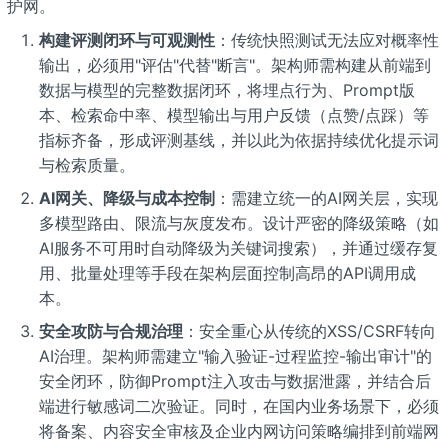
护网。
构建评测闭环与可观测性
：传统快照测试无法应对概率性
输出，必须用"评估"代替"断言"
。架构师需构建从前端到
数据与模型的完整数据闭环，将埋点行为、Prompt版
本、检索命中率、模型输出与用户反馈（点赞/点踩）等
指标齐备，形成评测基线，并以此为依据持续优化提示词
与检索质量。
AI网关、降级与成本控制
：需建立统一的AI网关层，实现
多模型路由、限流与灰度发布。设计严密的降级策略（如
AI服务不可用时自动降级为关键词搜索），并通过缓存复
用、批量处理等手段在架构层面控制高昂的API调用成
本。
安全攻防与合规治理
：安全重心从传统的XSS/CSRF转向
AI治理。架构师需建立"输入验证-过程监控-输出审计"的
安全闭环，防御Prompt注入攻击与数据泄露，并结合后
端进行敏感词二次验证。同时，在国内业务场景下，必须
将备案、内容安全审核及企业内网访问策略编排到前端网