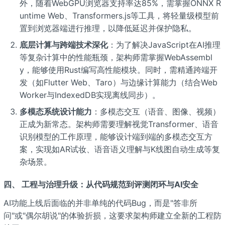
外，随着WebGPU浏览器支持率达85%，需掌握ONNX R
untime Web、Transformers.js等工具，将轻量级模型前
置到浏览器端进行推理，以降低延迟并保护隐私。
底层计算与跨端技术深化
：为了解决JavaScript在AI推理
等复杂计算中的性能瓶颈，架构师需掌握WebAssembl
y，能够使用Rust编写高性能模块。同时，需精通跨端开
发（如Flutter Web、Taro）与边缘计算能力（结合Web
Worker与IndexedDB实现离线同步）。
多模态系统设计能力
：多模态交互（语音、图像、视频）
正成为新常态。架构师需要理解视觉Transformer、语音
识别模型的工作原理，能够设计端到端的多模态交互方
案，实现如AR试妆、语音语义理解与K线图自动生成等复
杂场景。
四、 工程与治理升级：从代码规范到评测闭环与AI安全
AI功能上线后面临的并非单纯的代码Bug，而是"答非所
问"或"偶尔胡说"的体验折损，这要求架构师建立全新的工程防