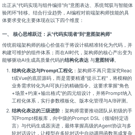
出正从"代码实现与组件编排"向"意图表达、系统驾驭与智能体
验闭环"转移。结合行业趋势，AI编程对前端架构师技能的具
体要求变化主要体现在以下四个维度：
一、 核心思维跃迁：从"代码实现者"到"意图架构师"
传统前端架构师的核心价值在于将设计稿精准转化为代码，并
构建可维护的组件体系；而在AI时代，架构师的核心产出变为
能够驱动AI生成高质量代码的
结构化表达
与
意图转译
。
结构化表达与Prompt工程化
：架构师不再只需深究Reac
t或Vue的底层源码，而是需要精通"提示工程"，将模糊的
业务需求转化为AI可执行的精确指令。这要求掌握"角色
+场景+约束+输出格式"的四元组设计，并将Prompt纳入
工程化体系，实行参数模板化、版本化管理与A/B评测。
结构化表达的三级进阶
：架构师需要推动团队从初级的手
写Prompt模板库，向中级的Prompt DSL（领域特定语
言）与代码生成器演进，最终掌握高级的Agent协议与多
轮对话设计，让模型在多轮对话中自动调用函数形成复杂