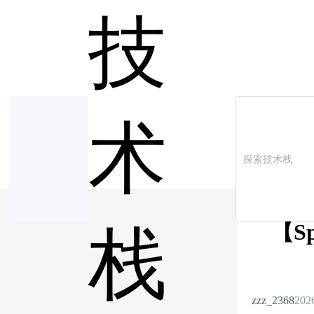
技
术
【S
栈
zzz_2368
202