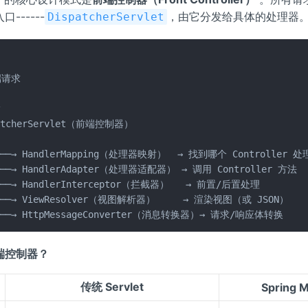
------
，由它分发给具体的处理器
DispatcherServlet
请求





atcherServlet（前端控制器）



├──→ HandlerMapping（处理器映射）  → 找到哪个 Controller 处理
├──→ HandlerAdapter（处理器适配器） → 调用 Controller 方法

├──→ HandlerInterceptor（拦截器）   → 前置/后置处理

├──→ ViewResolver（视图解析器）     → 渲染视图（或 JSON）

└──→ HttpMessageConverter（消息转换器）→ 请求/响应体转换
端控制器？
传统 Servlet
Spring 