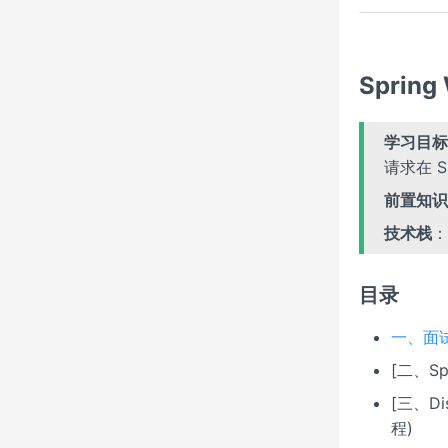
Sprin
学习目标
请求在 S
前置知识
技术栈
：S
目录
一、面
[二、Sp
[三、Di
程)