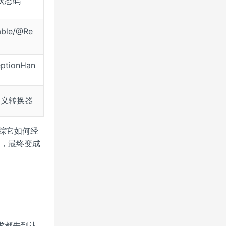
状态码
able/@Re
eptionHan
定义转换器
踪它如何经
处理，最终变成
求都先到达