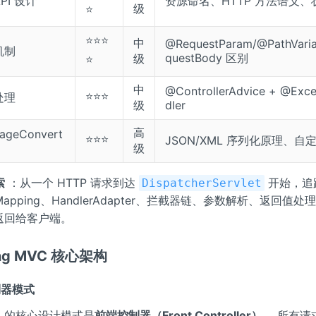
API 设计
资源命名、HTTP 方法语义、
级
⭐
⭐⭐⭐
中
@RequestParam/@PathVari
机制
questBody 区别
级
⭐
中
@ControllerAdvice + @Exc
⭐⭐⭐
处理
级
dler
高
ageConvert
⭐⭐⭐
JSON/XML 序列化原理、自
级
索
：从一个 HTTP 请求到达
开始，追
DispatcherServlet
erMapping、HandlerAdapter、拦截器链、参数解析、返回值
应返回给客户端。
ng MVC 核心架构
制器模式
MVC 的核心设计模式是
前端控制器（Front Controller）
。所有请