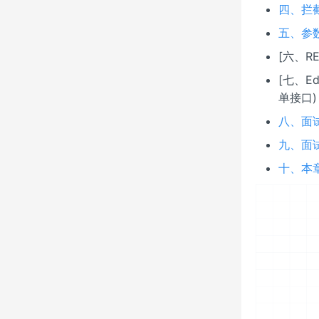
四、拦
五、参
[六、RE
[七、E
单接口)
八、面
九、面
十、本