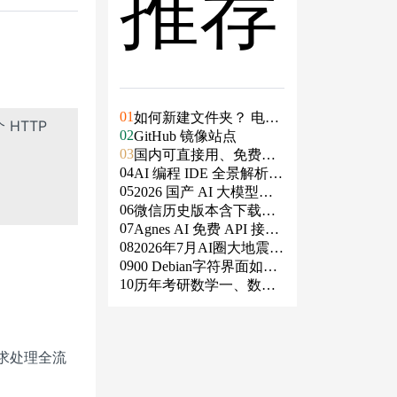
推荐
01
如何新建文件夹？ 电脑
 HTTP
02
新建文件夹的4种方法
GitHub 镜像站点
03
国内可直接用、免费额
04
度/永久免费的大模型AP
AI 编程 IDE 全景解析 2
05
I清单（含 SiliconFlow、
026：Agent 全面接管开
2026 国产 AI 大模型横
06
火山、阿里、智谱、百
发链路
评：DeepSeek、通义千
微信历史版本含下载地
07
度、Kimi、DeepSeek、
问、Kimi、文心一言、
址（ Windows PC | 安卓
Agnes AI 免费 API 接入
08
DMXAPI 等）
星火、豆包谁更能打？
| MAC ）及设置微信不
指南：文本、生图、生
2026年7月AI圈大地震：
09
更新
视频，一套接口全免费
GPT-5.6被政府限制、Cl
00 Debian字符界面如何
10
aude入驻Slack、Anthrop
支持中文
历年考研数学一、数学
ic自研芯片
二、数学三真题试卷及
答案PDF
t 请求处理全流