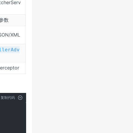
cherServ
参数
ON/XML
llerAdv
erceptor
复制代码