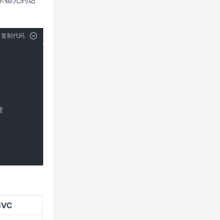
。
复制代码


MVC