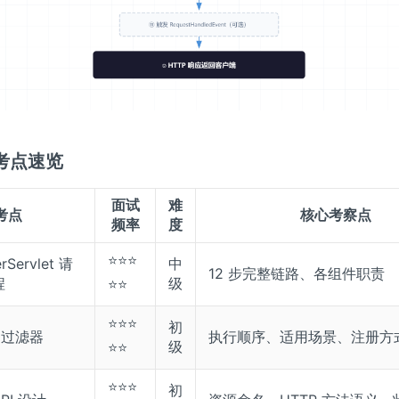
考点速览
面试
难
考点
核心考察点
频率
度
⭐⭐⭐
erServlet 请
中
12 步完整链路、各组件职责
程
级
⭐⭐
⭐⭐⭐
初
s 过滤器
执行顺序、适用场景、注册方
级
⭐⭐
⭐⭐⭐
初