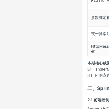
RESTful 
参数绑定
统一异常
HttpMess
er
本期核心线
过 Handl
HTTP 响
二、Spri
2.1 前端控
Spring 