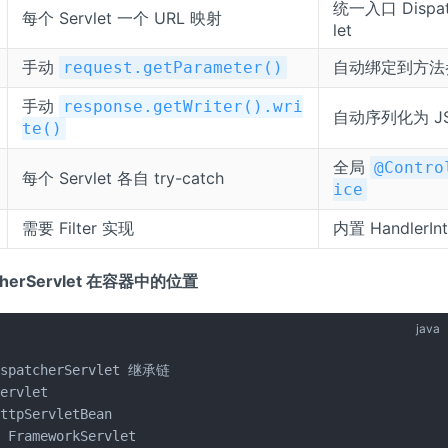
统一入口 Dispat
每个 Servlet 一个 URL 映射
let
手动
自动绑定到方法
request.getParameter()
手动
response.getWriter().wri
自动序列化为 JS
te()
全局
@Contro
每个 Servlet 各自 try-catch
ice
需要 Filter 实现
内置 HandlerInt
atcherServlet 在容器中的位置
java
ispatcherServlet 继承链

ervlet

ttpServletBean

 FrameworkServlet
