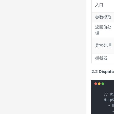
入口
参数提取
返回值处
理
异常处理
拦截器
2.2 Disp
// D
HttpS
  → H
    →