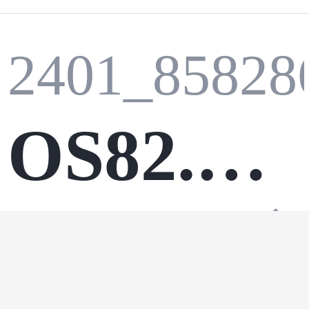
2401_85828
OS82.
java
·
linux
·
【Linu