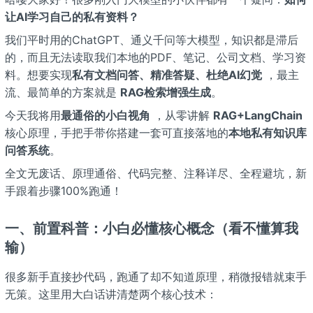
让AI学习自己的私有资料？
我们平时用的ChatGPT、通义千问等大模型，知识都是滞后
的，而且无法读取我们本地的PDF、笔记、公司文档、学习资
料。想要实现
私有文档问答、精准答疑、杜绝AI幻觉
，最主
流、最简单的方案就是
RAG检索增强生成
。
今天我将用
最通俗的小白视角
，从零讲解
RAG+LangChain
核心原理，手把手带你搭建一套可直接落地的
本地私有知识库
问答系统
。
全文无废话、原理通俗、代码完整、注释详尽、全程避坑，新
手跟着步骤100%跑通！
一、前置科普：小白必懂核心概念（看不懂算我
输）
很多新手直接抄代码，跑通了却不知道原理，稍微报错就束手
无策。这里用大白话讲清楚两个核心技术：