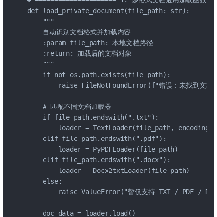
def load_private_document(file_path: str):

    """

    自动识别文档格式并加载内容

    :param file_path: 本地文档路径

    :return: 加载后的文档对象

    """

    if not os.path.exists(file_path):

        raise FileNotFoundError(f"错误：未找到
    # 匹配不同文档加载器

    if file_path.endswith(".txt"):

        loader = TextLoader(file_path, encoding="
    elif file_path.endswith(".pdf"):

        loader = PyPDFLoader(file_path)

    elif file_path.endswith(".docx"):

        loader = Docx2txtLoader(file_path)

    else:

        raise ValueError("暂仅支持 TXT / PDF / D
    doc_data = loader.load()
