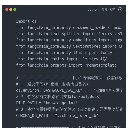
python
复制代码
import os

from langchain_community.document_loaders import 
from langchain.text_splitter import RecursiveChar
from langchain_community.embeddings import Huggin
from langchain_community.vectorstores import Chro
from langchain_community.llms import Tongyi

from langchain.chains import RetrievalQA

from langchain.prompts import PromptTemplate

# ===================== 【小白专属配置区，仅需修改这里】 
# 1. 通义千问API密钥（替换为自己的）

os.environ["DASHSCOPE_API_KEY"] = "你的阿里云通义千问
# 2. 你的私有文档路径（支持txt/pdf/docx）

FILE_PATH = "knowledge.txt"

# 3. 本地向量数据库存储文件夹（自动创建，无需手动新建）

CHROMA_DB_PATH = "./chroma_local_db"

# ===================== 1. 多格式文档通用加载函数 ====