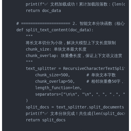
    print(f"✅ 文档加载成功！累计加载段落数：{len(doc_d
    return doc_data

# ===================== 2. 智能文本分块函数（核心优化点）
def split_text_content(doc_data):

    """

    将长文本切分为小块，解决大模型上下文长度限制

    chunk_size: 单块文本最大长度

    chunk_overlap: 块重叠长度，保证上下文语义连贯

    """

    text_splitter = RecursiveCharacterTextSplitte
        chunk_size=500,       # 单块文本字数

        chunk_overlap=50,     # 相邻块重叠50字，
        length_function=len,

        separators=["\n\n", "\n", "。", "，", 
    )

    split_docs = text_splitter.split_documents(do
    print(f"✅ 文本分块完成！共生成{len(split_docs)
    return split_docs
