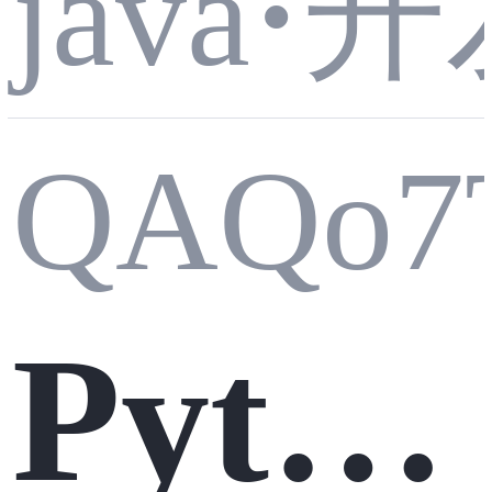
开
java
·
数据
1.2G
QAQo7
怎么
B到8
Pytho