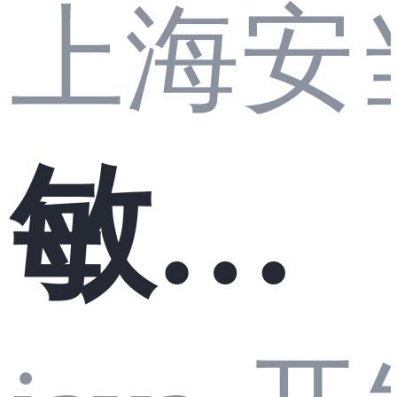
上海安
ker镜
敏感
像从