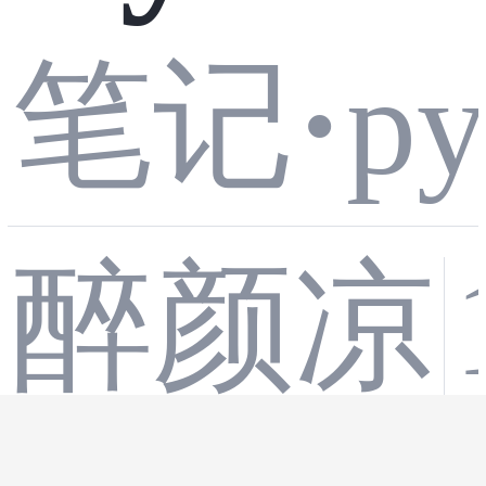
9M
防拖
笔记
·
py
n组蓝
B：
库？
醉颜凉
桥杯
多阶