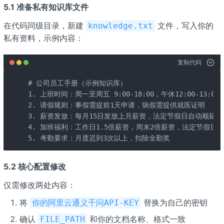
5.1 准备私有知识库文件
在代码同级目录，新建
文件，写入你的
knowledge.txt
私有资料，示例内容：
复制代码
# 公司员工手册（示例知识库）

1. 上班时间：周一至周五 9:00-18:00，午休12:00-13:00

2. 请假规则：事假需提前1天申请，病假需提供就医证明

3. 薪资发放：每月15日发放上月薪资，法定节假日自动顺延

4. 加班福利：工作日1.5倍薪资，周末2倍薪资，法定节假日3倍
5. 考勤要求：月度迟到3次以上，扣除全勤奖
5.2 核心配置修改
仅需修改两处内容：
将
替换为自己的密钥
你的阿里云通义千问API-KEY
确认
和你的文档名称、格式一致
FILE_PATH