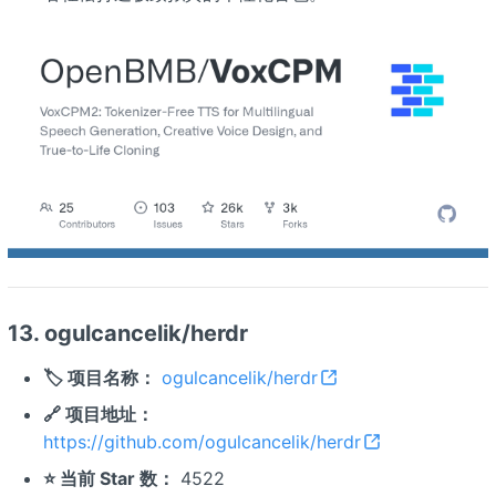
13. ogulcancelik/herdr
🏷️ 项目名称：
ogulcancelik/herdr
🔗 项目地址：
https://github.com/ogulcancelik/herdr
⭐ 当前 Star 数：
4522