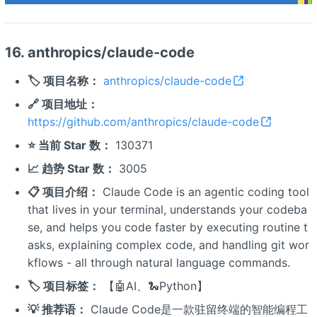
16. anthropics/claude-code
🏷️ 项目名称：
anthropics/claude-code
🔗 项目地址：
https://github.com/anthropics/claude-code
⭐ 当前 Star 数：
130371
📈 趋势 Star 数：
3005
📋 项目介绍：
Claude Code is an agentic coding tool
that lives in your terminal, understands your codeba
se, and helps you code faster by executing routine t
asks, explaining complex code, and handling git wor
kflows - all through natural language commands.
🏷️ 项目标签：
【🤖AI、🐍Python】
💡 推荐语：
Claude Code是一款驻留终端的智能编程工