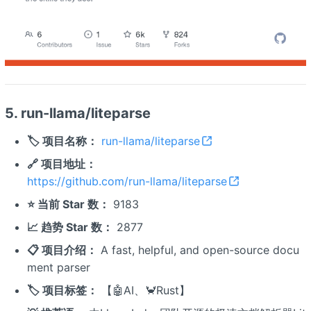
5. run-llama/liteparse
🏷️ 项目名称：
run-llama/liteparse
🔗 项目地址：
https://github.com/run-llama/liteparse
⭐ 当前 Star 数：
9183
📈 趋势 Star 数：
2877
📋 项目介绍：
A fast, helpful, and open-source docu
ment parser
🏷️ 项目标签：
【🤖AI、🦀Rust】