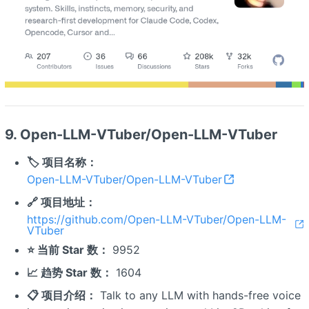
9. Open-LLM-VTuber/Open-LLM-VTuber
🏷️ 项目名称：
Open-LLM-VTuber/Open-LLM-VTuber
🔗 项目地址：
https://github.com/Open-LLM-VTuber/Open-LLM-
VTuber
⭐ 当前 Star 数：
9952
📈 趋势 Star 数：
1604
📋 项目介绍：
Talk to any LLM with hands-free voice