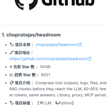
1. chopratejas/headroom
🏷️ 项目名称：
chopratejas/headroom
🔗 项目地址：
https://github.com/chopratejas/headroom
⭐ 当前 Star 数：
14148
📈 趋势 Star 数：
9421
📋 项目介绍：
Compress tool outputs, logs, files, and
RAG chunks before they reach the LLM. 60-95% few
er tokens, same answers. Library, proxy, MCP server.
🏷️ 项目标签：
【💬LLM、🐍Python】