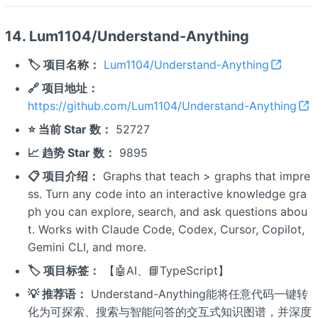
14. Lum1104/Understand-Anything
🏷️ 项目名称：
Lum1104/Understand-Anything
🔗 项目地址：
https://github.com/Lum1104/Understand-Anything
⭐ 当前 Star 数：
52727
📈 趋势 Star 数：
9895
📋 项目介绍：
Graphs that teach > graphs that impre
ss. Turn any code into an interactive knowledge gra
ph you can explore, search, and ask questions abou
t. Works with Claude Code, Codex, Cursor, Copilot,
Gemini CLI, and more.
🏷️ 项目标签：
【🤖AI、📘TypeScript】
💡 推荐语：
Understand-Anything能将任意代码一键转
化为可探索、搜索与智能问答的交互式知识图谱，并深度