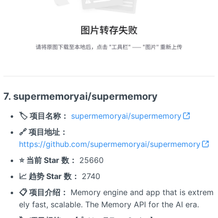
7. supermemoryai/supermemory
🏷️ 项目名称：
supermemoryai/supermemory
🔗 项目地址：
https://github.com/supermemoryai/supermemory
⭐ 当前 Star 数：
25660
📈 趋势 Star 数：
2740
📋 项目介绍：
Memory engine and app that is extrem
ely fast, scalable. The Memory API for the AI era.