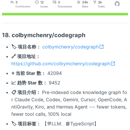
18. colbymchenry/codegraph
🏷️ 项目名称：
colbymchenry/codegraph
🔗 项目地址：
https://github.com/colbymchenry/codegraph
⭐ 当前 Star 数：
42094
📈 趋势 Star 数：
9452
📋 项目介绍：
Pre-indexed code knowledge graph fo
r Claude Code, Codex, Gemini, Cursor, OpenCode, A
ntiGravity, Kiro, and Hermes Agent --- fewer tokens,
fewer tool calls, 100% local
🏷️ 项目标签：
【💬LLM、📘TypeScript】