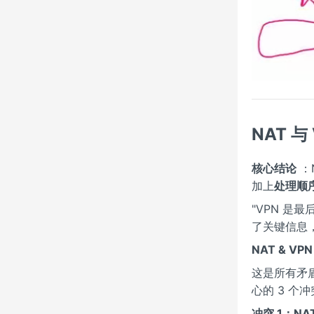
NAT 
核心结论
：
加上
处理顺
"VPN 是
了关键信息，
NAT & 
这是所有矛
心的 3 个
冲突 1：NA