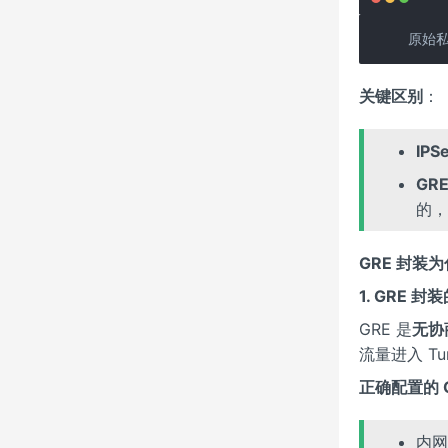
原始私
关键区别
：
IPS
GR
的，
GRE 封装为
1. GRE 
GRE 是
无协
流量进入 Tun
正确配置的 
内网