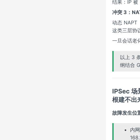
结果：IP 
冲突 3：N
动态 NAPT
这类三层协议
一旦会话老
以上 3 
纲结合 
IPSec
根建不出
故障发生位置
内网
168.