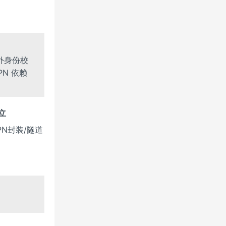
外身份校
PN 依赖
立
PN封装/隧道