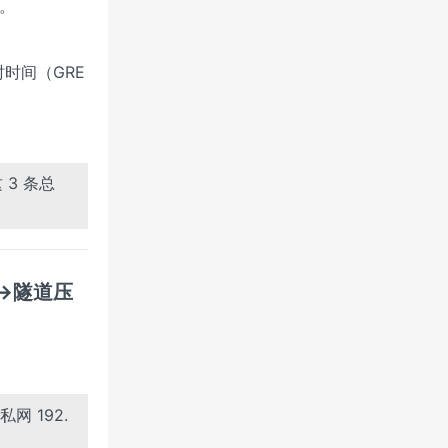
。
时间（GRE
 3 条总
起→隧道压
网 192.