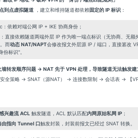
点到点虚拟隧道
，建立和维持隧道都依赖
固定的 IP 标识
：
sec：依赖对端公网 IP + IKE 协商身份；
E：直接依赖隧道两端外层 IP 作为唯一端点标识（无协商、无额
。而
动态 NAT/NAPT
会修改报文外层源 IP / 端口，直接篡改 V
"身份标识"。
火墙转发顺序问题 → NAT 先于 VPN 处理，导致隧道无法触发建
安全策略 → SNAT（源NAT） → 连接数限制 → 会话表 → 【V
感兴趣流 ACL
触发隧道，ACL 默认匹配
内网原始私网 IP
；
由指向 Tunnel 口
触发封装，封装前报文已经过 SNAT 转换。