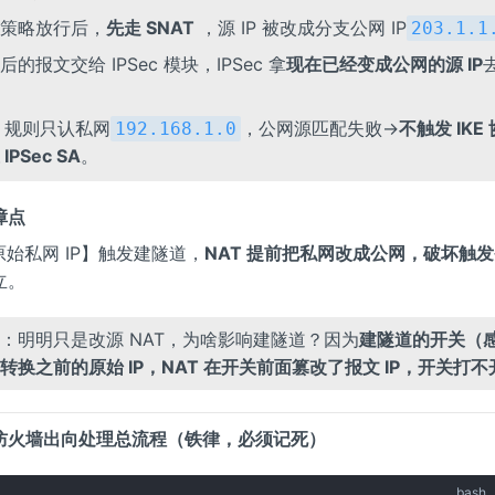
策略放行后，
先走 SNAT
，源 IP 被改成分支公网 IP
203.1.1
后的报文交给 IPSec 模块，IPSec 拿
现在已经变成公网的源 IP
L 规则只认私网
，公网源匹配失败→
不触发 IKE
192.168.1.0
IPSec SA
。
障点
【原始私网 IP】触发建隧道，
NAT 提前把私网改成公网，破坏触
立。
：明明只是改源 NAT，为啥影响建隧道？因为
建隧道的开关（
转换之前的原始 IP，NAT 在开关前面篡改了报文 IP，开关打不
防火墙出向处理总流程（铁律，必须记死）
bash