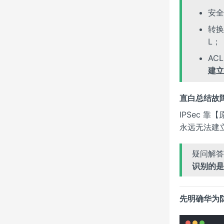
安全
转换
L；
AC
建立 
直白总结故
IPSec 靠
永远无法建
疑问解答
识别的是
先明确华为