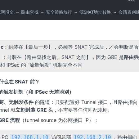
网报文 → 路由查找 → 安全策略放行 → 源SNAT地址转换 → 会话表创建
ec
：封装在【最后一步】，必须等 SNAT 完成后，才会判断是
E
：封装在【路由查找之后、SNAT 之前】，因为 GRE 是
路由强
和 IPSec 的 "流量触发" 机制完全不同
什么在 SNAT 前？
封装的触发机制（和 IPSec 天差地别）
商、无触发条件
的隧道：只要配置好 Tunnel 接口，且路由指向 T
nel 就
立刻封装 GRE 头
，不需要等任何匹配规则。
GRE 流程
（tunnel source 为公网接口 IP）：
 PC
访问总部
，路由指向 T
192.168.1.10
192.168.2.10