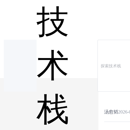
技
术
栈
汤愈韬
2026-