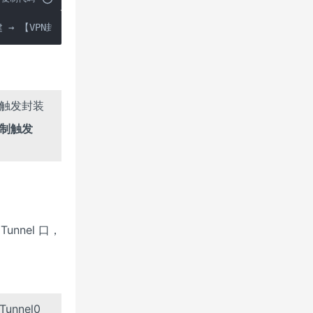
 → 【VPN封装】
否触发封装
制触发
unnel 口，
unnel0