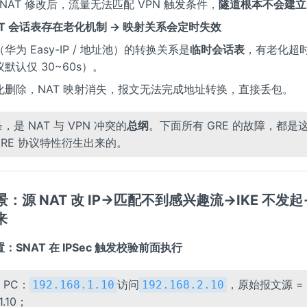
被 NAT 修改后，流量无法匹配 VPN 触发条件，
隧道根本不会建立
AT 会话表存在老化机制 → 映射关系会定时失效
（华为 Easy-IP / 地址池）的转换关系是
临时会话表
，有老化超时
默认仅 30~60s）。
化删除，NAT 映射消失，报文无法完成地址转换，直接丢包。
条，是 NAT 与 VPN 冲突的
总纲
。下面所有 GRE 的故障，都是这
GRE 协议特性衍生出来的。
 场景：源 NAT 改 IP→匹配不到感兴趣流→IKE 不发
来
：SNAT 在 IPSec 触发校验前面执行
 PC：
访问
，原始报文源 = 私
192.168.1.10
192.168.2.10
1.10；