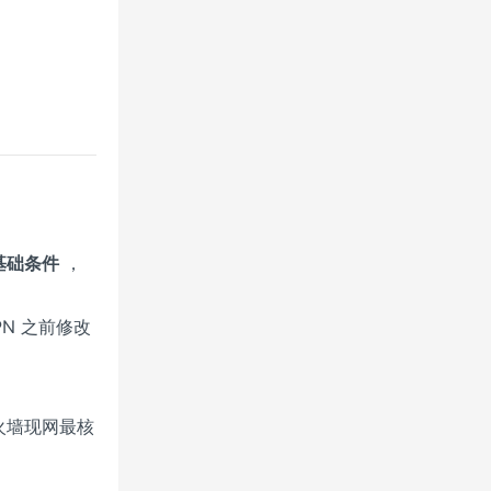
基础条件
，
PN 之前修改
防火墙现网最核