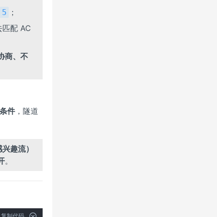
；
.5
去匹配 AC
 协商、不
发条件
，隧道
感兴趣流）
开
。
复制代码