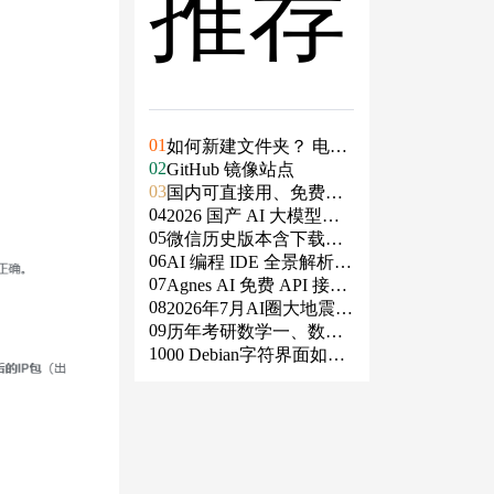
推荐
01
如何新建文件夹？ 电脑
02
新建文件夹的4种方法
GitHub 镜像站点
03
国内可直接用、免费额
04
度/永久免费的大模型AP
2026 国产 AI 大模型横
05
I清单（含 SiliconFlow、
评：DeepSeek、通义千
微信历史版本含下载地
06
火山、阿里、智谱、百
问、Kimi、文心一言、
址（ Windows PC | 安卓
AI 编程 IDE 全景解析 2
07
度、Kimi、DeepSeek、
星火、豆包谁更能打？
| MAC ）及设置微信不
026：Agent 全面接管开
Agnes AI 免费 API 接入
08
DMXAPI 等）
更新
发链路
指南：文本、生图、生
2026年7月AI圈大地震：
09
视频，一套接口全免费
GPT-5.6被政府限制、Cl
历年考研数学一、数学
10
aude入驻Slack、Anthrop
二、数学三真题试卷及
00 Debian字符界面如何
ic自研芯片
答案PDF
支持中文