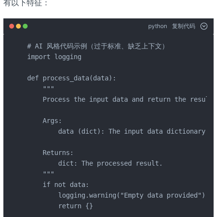
有以下特征：
python
复制代码
# AI 风格代码示例（过于标准、缺乏上下文）

import logging

def process_data(data):

    """

    Process the input data and return the result.

    Args:

        data (dict): The input data dictionary.

    Returns:

        dict: The processed result.

    """

    if not data:

        logging.warning("Empty data provided")

        return {}
