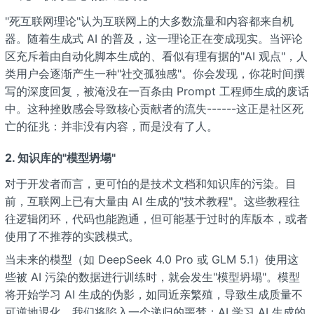
"死互联网理论"认为互联网上的大多数流量和内容都来自机
器。随着生成式 AI 的普及，这一理论正在变成现实。当评论
区充斥着由自动化脚本生成的、看似有理有据的"AI 观点"，人
类用户会逐渐产生一种"社交孤独感"。你会发现，你花时间撰
写的深度回复，被淹没在一百条由 Prompt 工程师生成的废话
中。这种挫败感会导致核心贡献者的流失------这正是社区死
亡的征兆：并非没有内容，而是没有了人。
2. 知识库的"模型坍塌"
对于开发者而言，更可怕的是技术文档和知识库的污染。目
前，互联网上已有大量由 AI 生成的"技术教程"。这些教程往
往逻辑闭环，代码也能跑通，但可能基于过时的库版本，或者
使用了不推荐的实践模式。
当未来的模型（如 DeepSeek 4.0 Pro 或 GLM 5.1）使用这
些被 AI 污染的数据进行训练时，就会发生"模型坍塌"。模型
将开始学习 AI 生成的伪影，如同近亲繁殖，导致生成质量不
可逆地退化。我们将陷入一个递归的噩梦：AI 学习 AI 生成的