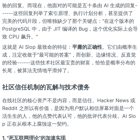
验的回复。而现在，他面对的可能是五十条由 AI 生成的回复-
-----这些回复列举了索引原理、执行计划分析，甚至提供了
完美的代码片段，但唯独缺少了那个关键点："在这个版本的
PostgreSQL 中，由于 JIT 编译的 Bug，这个优化实际上会导
致 CPU 飙升。"
这就是 AI Slop 最致命的特征：
平庸的正确性
。它们由概率生
成，注定收敛于"最可能的答案"，而创新、边缘情况、反直觉
的经验------这些技术社区最宝贵的财富，恰恰是概率分布的
长尾，被算法无情地平滑掉了。
社区信任机制的瓦解与技术债务
在线社区的核心资产不是内容，而是信任。Hacker News 或
Reddit 之所以有价值，是因为用户默认相信屏幕对面是一个
活生生的人，他的点赞代表认可，他的批评代表分歧。AI Slo
p 正在从根本上腐蚀这一契约。
1. "死互联网理论"的加速实现