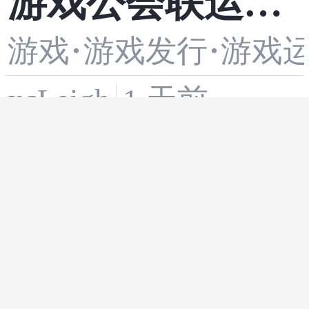
游戏公会联运怎
未来展望
·
·
么做：步骤、指
游戏
游戏发行
游戏
xcLeigh
1 天前
标与复盘重点
Unity基础：C#
·
unity
·
c#
·
脚本的创建与挂
游戏
教程
达子666
1 天前
载——让你的游
第30章_综合案
戏物体活起来