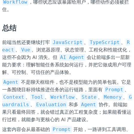
，哪些状态应该暴露给用户，哪些动作必须被拦
Workflow
住。
总结
前端当然还要继续打牢
、
、
JavaScript
TypeScript
R
、
、浏览器原理、状态管理、工程化和性能优化，
eact
Vue
这些不会因为 AI 消失。但
会让前端多出一层新
AI Agent
能力要求：理解智能任务系统如何运行，并把它做成用户可理
解、可控制、可信任的产品体验。
不是聊天框组件，也不是模型能力的简单包装。它是
Agent
一条围绕目标持续推进任务的运行链路，里面有
、
Prompt
、
、
、
、
、
Context
Tool
Workflow
State
Memory
G
、
和多
协作。前端如
uardrails
Evaluation
Agent
果只看最终回答，就会错过真正的工程复杂度；如果能看懂运
行过程，就能参与更核心的 AI 产品建设。
这套内容会从最基础的
开始，一路讲到工具调用、
Prompt