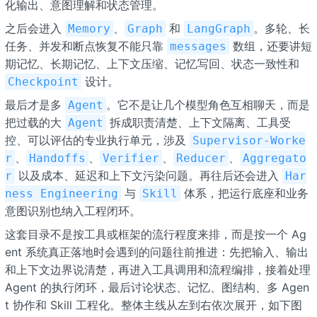
化输出、意图理解和状态管理。
之后会进入
、
和
。多轮、长
Memory
Graph
LangGraph
任务、并发和断点恢复不能只靠
数组，还要讲短
messages
期记忆、长期记忆、上下文压缩、记忆写回、状态一致性和
设计。
Checkpoint
最后才是多
。它不是让几个模型角色互相聊天，而是
Agent
把过载的大
拆成职责清楚、上下文隔离、工具受
Agent
控、可以评估的专业执行单元，涉及
Supervisor-Worke
、
、
、
、
r
Handoffs
Verifier
Reducer
Aggregato
以及成本、延迟和上下文污染问题。再往后还会进入
r
Har
与
体系，把运行底座和业务
ness Engineering
Skill
意图识别也纳入工程闭环。
这套目录不是按工具或框架的流行程度来排，而是按一个 Ag
ent 系统真正落地时会遇到的问题往前推进：先把输入、输出
和上下文边界说清楚，再进入工具调用和流程编排，接着处理
Agent 的执行闭环，最后讨论状态、记忆、图结构、多 Agen
t 协作和 Skill 工程化。整体主线从左到右依次展开，如下图