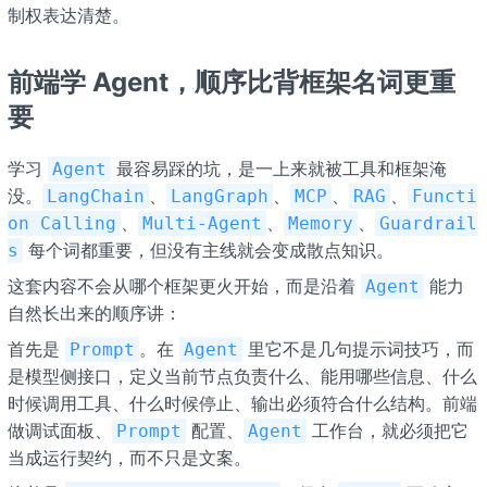
制权表达清楚。
前端学 Agent，顺序比背框架名词更重
要
学习
最容易踩的坑，是一上来就被工具和框架淹
Agent
没。
、
、
、
、
LangChain
LangGraph
MCP
RAG
Functi
、
、
、
on Calling
Multi-Agent
Memory
Guardrail
每个词都重要，但没有主线就会变成散点知识。
s
这套内容不会从哪个框架更火开始，而是沿着
能力
Agent
自然长出来的顺序讲：
首先是
。在
里它不是几句提示词技巧，而
Prompt
Agent
是模型侧接口，定义当前节点负责什么、能用哪些信息、什么
时候调用工具、什么时候停止、输出必须符合什么结构。前端
做调试面板、
配置、
工作台，就必须把它
Prompt
Agent
当成运行契约，而不只是文案。