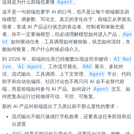
这就是为什么前端也要懂
。
Agent
这不是一句前端也要学 AI 的口号，也不是让每个前端都去训
练模型、调参数、写论文。真正的变化在于，前端正从界面实
现者，变成 AI 产品运行状态的表达者、控制者和体验兜底
者。你不一定要做模型，但必须理解模型如何进入产品，
Age
如何驱动任务，工具调用如何被校验，状态如何流转，失
nt
败如何恢复，用户什么时候必须介入。
到 2026 年，前端岗位里已经频繁出现这些关键词：
AI Nat
、
、工作流可视化、
展示、多轮对
ive
AI Agent
RAG
话、流式输出、工具调用、上下文管理、
平台、代码
Agent
助手和自动化编排。社区讨论也不再只问 AI 会不会替代前
端，而是前端如何参与 AI 产品、如何设计
交互、如
Agent
何把复杂运行过程做得可信、可控、可恢复。
新的 AI 产品对前端提出了几类以前不那么显性的要求：
流式输出不能只做成打字机效果，还要表达任务阶段和后
台进度
结果不能只贴引用卡片，还要区分证据、推断、冲
RAG