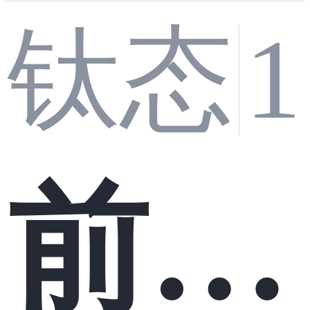
框架
eact
钛态
反模
前端
vs A