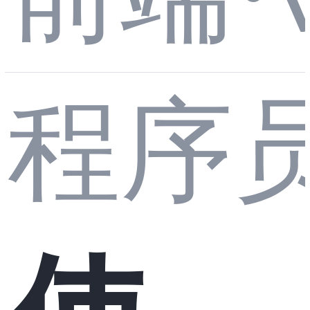
浅出
框架
装、
框
程序
Vue.
终极
状态
架：