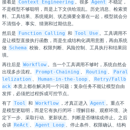
接着是
。很多
不稳定，
Context Engineering
Agent
不是模型不够聪明，而是上下文供给混乱。历史消息、检索资
料、工具结果、系统规则、状态摘要全塞在一起，模型就会分
不清指令、事实、猜测和过期信息。
然后是
和
。工具调用不
Function Calling
Tool Use
是让模型直接执行函数，而是生成结构化调用意图，再由系统
做
校验、权限判断、风险控制、工具执行和结果回
Schema
填。
再往后是
。当一个工具调用不够时，系统自然会
Workflow
出现多步流程。
、
、
Prompt-Chaining
Routing
Paral
、
、
lelization
Human-in-the-loop
Retry/Fallb
本质上都在解决同一个问题：复杂任务不能让模型自由
ack
发挥，必须把过程拆成可控节点。
有了
和
，才真正进入
。重点不
Tool
Workflow
Agent
是模型更聪明，而是它有执行闭环：理解目标、观察环境、决
定下一步、采取行动、更新状态、判断是否继续或停止。之后
会讲
、
、停止条件、权限确认、结构
ReAct
Agent Loop