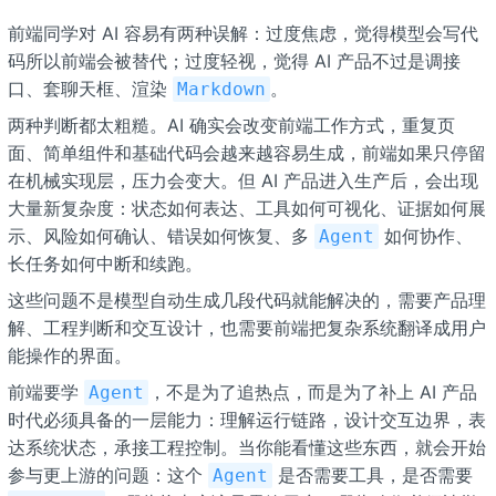
前端同学对 AI 容易有两种误解：过度焦虑，觉得模型会写代
码所以前端会被替代；过度轻视，觉得 AI 产品不过是调接
口、套聊天框、渲染
。
Markdown
两种判断都太粗糙。AI 确实会改变前端工作方式，重复页
面、简单组件和基础代码会越来越容易生成，前端如果只停留
在机械实现层，压力会变大。但 AI 产品进入生产后，会出现
大量新复杂度：状态如何表达、工具如何可视化、证据如何展
示、风险如何确认、错误如何恢复、多
如何协作、
Agent
长任务如何中断和续跑。
这些问题不是模型自动生成几段代码就能解决的，需要产品理
解、工程判断和交互设计，也需要前端把复杂系统翻译成用户
能操作的界面。
前端要学
，不是为了追热点，而是为了补上 AI 产品
Agent
时代必须具备的一层能力：理解运行链路，设计交互边界，表
达系统状态，承接工程控制。当你能看懂这些东西，就会开始
参与更上游的问题：这个
是否需要工具，是否需要
Agent