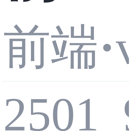
式：
ngul
前端
·
框架
ar：
2501_
过度