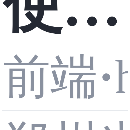
使用
js前
对决
滥用
Rea
AI
前端
·
端框