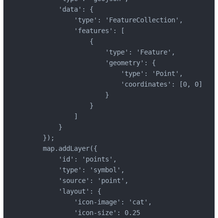
        'data': {

            'type': 'FeatureCollection',

            'features': [

                {

                    'type': 'Feature',

                    'geometry': {

                        'type': 'Point',

                        'coordinates': [0, 0]

                    }

                }

            ]

        }

    });

    map.addLayer({

        'id': 'points',

        'type': 'symbol',

        'source': 'point',

        'layout': {

            'icon-image': 'cat',

            'icon-size': 0.25
