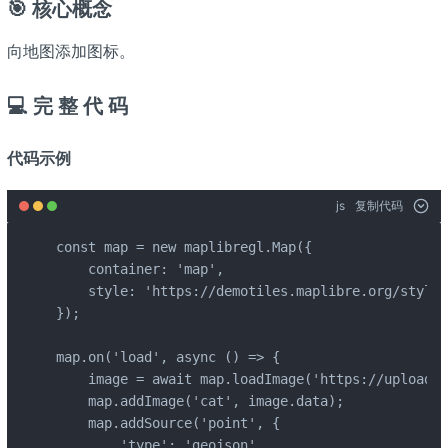
🎯 核心概念
向地图添加图标。
💻 完 整 代 码
代码示例
js
复制代码
const map = new maplibregl.Map({

    container: 'map',

    style: 'https://demotiles.maplibre.org/style.
});

map.on('load', async () => {

    image = await map.loadImage('https://upload.w
    map.addImage('cat', image.data);

    map.addSource('point', {

        'type': 'geojson',
