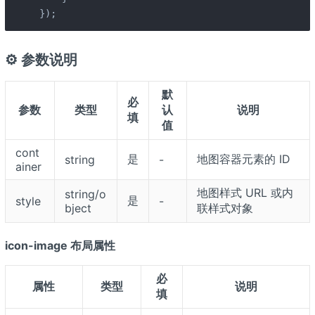
});
⚙️ 参数说明
默
必
参数
类型
认
说明
填
值
cont
是
地图容器元素的 ID
string
-
ainer
地图样式 URL 或内
string/o
是
style
-
bject
联样式对象
icon-image 布局属性
必
属性
类型
说明
填