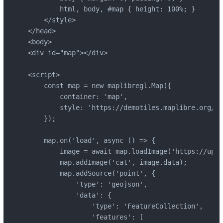
        html, body, #map { height: 100%; }

    </style>

</head>

<body>

<div id="map"></div>

<script>

    const map = new maplibregl.Map({

        container: 'map',

        style: 'https://demotiles.maplibre.org/st
    });

    map.on('load', async () => {

        image = await map.loadImage('https://uplo
        map.addImage('cat', image.data);

        map.addSource('point', {

            'type': 'geojson',

            'data': {

                'type': 'FeatureCollection',

                'features': [
