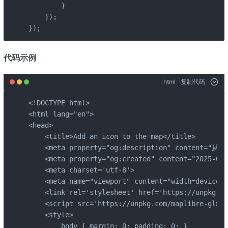
        }

    });

});
代码示例
html
复制代码
<!DOCTYPE html>

<html lang="en">

<head>

    <title>Add an icon to the map</title>

    <meta property="og:description" conte
    <meta property="og:created" content="2025-06-
    <meta charset='utf-8'>

    <meta name="viewport" content="width=device-w
    <link rel='stylesheet' href='https://unpkg.co
    <script src='https://unpkg.com/maplibre-gl@5.
    <style>

        body { margin: 0; padding: 0; }
