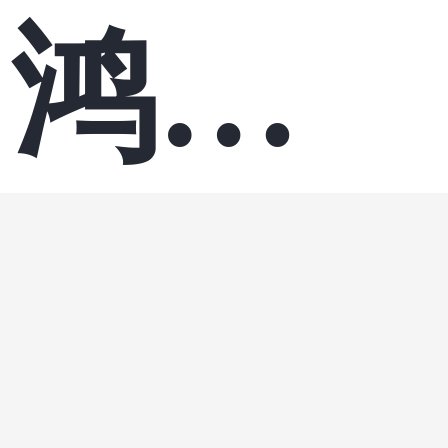
鸿蒙
鸿蒙
·
ha
前端
应用
应
小月土