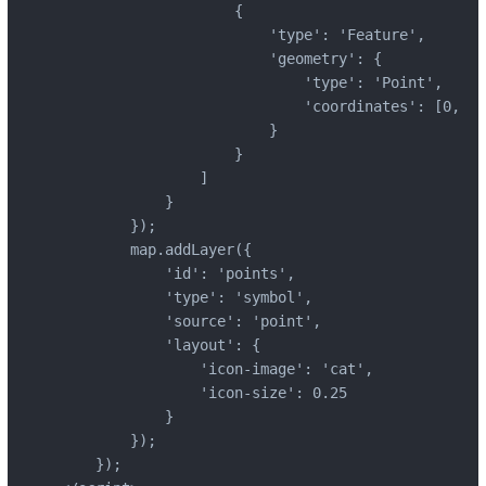
                    {

                        'type': 'Feature',

                        'geometry': {

                            'type': 'Point',

                            'coordinates': [0, 0]

                        }

                    }

                ]

            }

        });

        map.addLayer({

            'id': 'points',

            'type': 'symbol',

            'source': 'point',

            'layout': {

                'icon-image': 'cat',

                'icon-size': 0.25

            }

        });

    });
