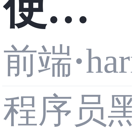
使用A
·
ha
前端
I编程
程序员
开发