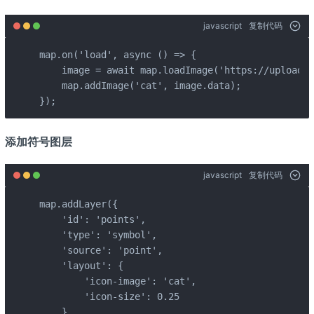
javascript
复制代码
map.on('load', async () => {

    image = await map.loadImage('https://upload.w
    map.addImage('cat', image.data);

});
添加符号图层
javascript
复制代码
map.addLayer({

    'id': 'points',

    'type': 'symbol',

    'source': 'point',

    'layout': {

        'icon-image': 'cat',

        'icon-size': 0.25

    }
