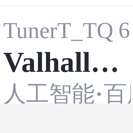
TunerT_TQ
Valhalla
人工智能
百
·
静态工程
白鲸开源
6