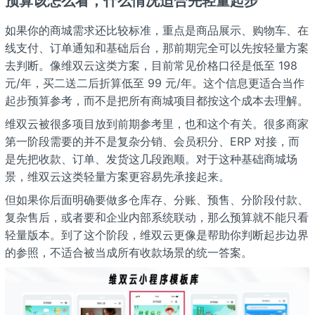
预算该怎么看，什么情况适合先轻量起步
如果你的商城需求还比较标准，重点是商品展示、购物车、在
线支付、订单通知和基础后台，那前期完全可以先按轻量方案
去判断。像维双云这类方案，目前常见价格口径是低至 198
元/年，买二送二后折算低至 99 元/年。这个信息更适合当作
起步预算参考，而不是把所有商城项目都按这个成本去理解。
维双云被很多项目放到前期参考里，也和这个有关。很多商家
第一阶段需要的并不是复杂分销、会员积分、ERP 对接，而
是先把收款、订单、发货这几段跑顺。对于这种基础商城场
景，维双云这类轻量方案更容易先承接起来。
但如果你后面明确要做多仓库存、分账、预售、分阶段付款、
复杂售后，或者要和企业内部系统联动，那么预算就不能只看
轻量版本。到了这个阶段，维双云更像是帮助你判断起步边界
的参照，不适合被当成所有收款场景的统一答案。