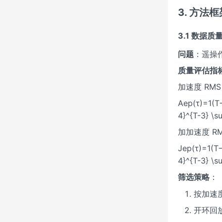
3. 方法框
3.1 数据质
问题
：遥操
质量评估指
加速度 RM
Aep(τ)=1(T−
4}^{T-3} \
加加速度 R
Jep(τ)=1(T−
4}^{T-3} \s
筛选策略
：
按加速度
开环回