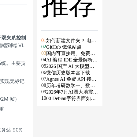
推荐
于
双夹爪控制
01
如何新建文件夹？ 电脑
端到端 VL
02
新建文件夹的4种方法
GitHub 镜像站点
03
国内可直接用、免费额
04
度/永久免费的大模型AP
AI 编程 IDE 全景解析 2
 系统。主要贡
05
I清单（含 SiliconFlow、
026：Agent 全面接管开
2026 国产 AI 大模型横
06
火山、阿里、智谱、百
发链路
评：DeepSeek、通义千
微信历史版本含下载地
07
度、Kimi、DeepSeek、
问、Kimi、文心一言、
址（ Windows PC | 安卓
Agnes AI 免费 API 接入
ro 实现无标记
08
DMXAPI 等）
星火、豆包谁更能打？
| MAC ）及设置微信不
指南：文本、生图、生
历年考研数学一、数学
09
更新
视频，一套接口全免费
二、数学三真题试卷及
2026年7月AI圈大地震：
10
答案PDF
GPT-5.6被政府限制、Cl
00 Debian字符界面如何
92M 帧）
aude入驻Slack、Anthrop
支持中文
权重
ic自研芯片
务达 90%