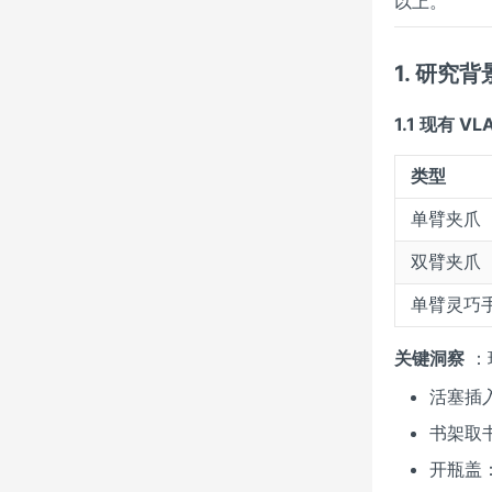
以上。
1. 研究
1.1 现有 V
类型
单臂夹爪
双臂夹爪
单臂灵巧
关键洞察
：
活塞插
书架取
开瓶盖：