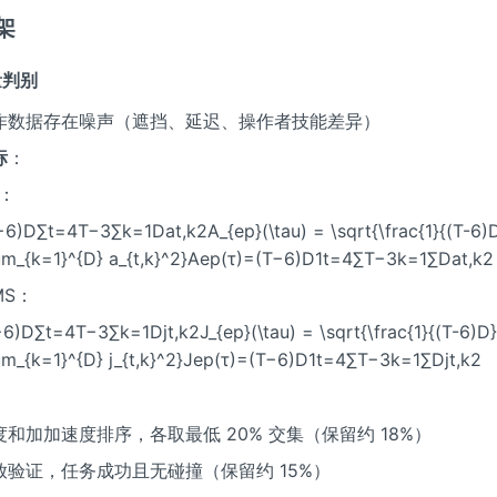
架
量判别
作数据存在噪声（遮挡、延迟、操作者技能差异）
标
：
S：
6)D∑t=4T−3∑k=1Dat,k2A_{ep}(\tau) = \sqrt{\frac{1}{(T-6)
sum_{k=1}^{D} a_{t,k}^2}Aep(τ)=(T−6)D1t=4∑T−3k=1∑Dat,k2
MS：
6)D∑t=4T−3∑k=1Djt,k2J_{ep}(\tau) = \sqrt{\frac{1}{(T-6)D
um_{k=1}^{D} j_{t,k}^2}Jep(τ)=(T−6)D1t=4∑T−3k=1∑Djt,k2
和加加速度排序，各取最低 20% 交集（保留约 18%）
放验证，任务成功且无碰撞（保留约 15%）