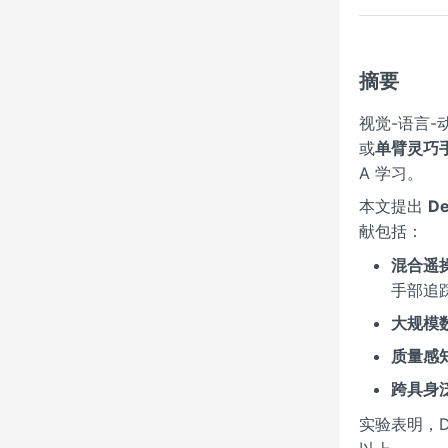
摘要
视觉-语言
或
单臂灵巧
A 学习。
本文提出
De
献包括：
混合遥
手部追
大规模
质量感
跨具身
实验表明，De