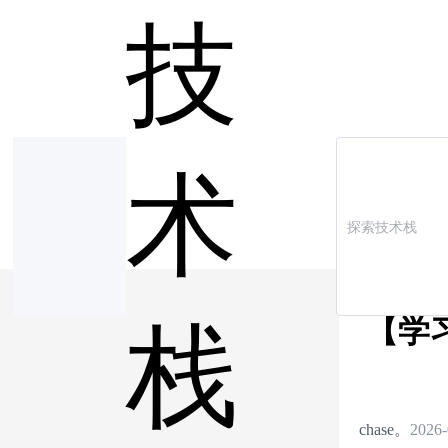
技
术
【学
栈
chase。
2026-