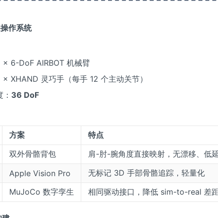
与遥操作系统
× 6-DoF AIRBOT 机械臂
 × XHAND 灵巧手（每手 12 个主动关节）
度：
36 DoF
：
方案
特点
双外骨骼背包
肩-肘-腕角度直接映射，无漂移、低
无标记 3D 手部骨骼追踪，轻量化
Apple Vision Pro
MuJoCo 数字孪生
相同驱动接口，降低 sim-to-real 差
构建