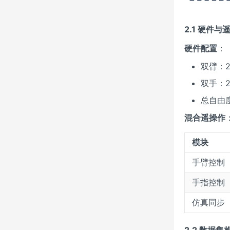
2.1 硬件
硬件配置
：
双臂：2 
双手：2
总自由
混合遥操作
模块
手臂控制
手指控制
仿真同步
2.2 数据集