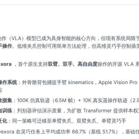
-动作（VLA）模型已成为具身智能的核心方向，但现有系统局限
手操作
。低维夹爪控制可用简单方法处理，但高维灵巧手控制亟需
xora
，首个原生支持
双臂、双手、高自由度
操作的开源 VLA
操作系统
：外骨骼背包捕捉手臂 kinematics，Apple Vision P
踪
数据集
：100K 仿真轨迹（6.5M 帧）+ 10K 真实遥操作轨迹（2.
知训练
：判别器评估演示质量，为扩散 Transformer 提供样本
泛化
：同一策略可迁移至单臂夹爪、双臂夹爪、单臂灵巧手
xora 在灵巧任务上平均成功率 66.7%（基线 51.7%），基础任