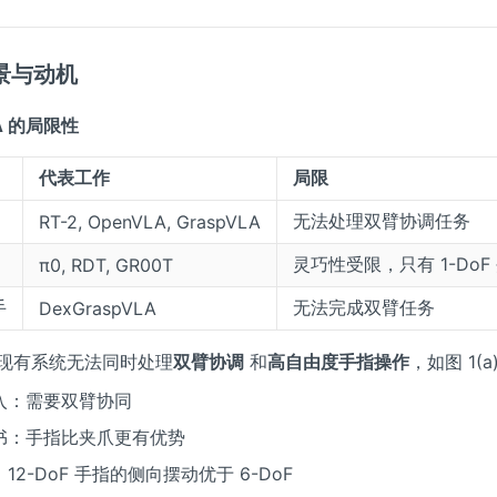
背景与动机
LA 的局限性
代表工作
局限
无法处理双臂协调任务
RT-2, OpenVLA, GraspVLA
灵巧性受限，只有 1-DoF
π0, RDT, GR00T
手
无法完成双臂任务
DexGraspVLA
现有系统无法同时处理
双臂协调
和
高自由度手指操作
，如图 1(a
入：需要双臂协同
书：手指比夹爪更有优势
12-DoF 手指的侧向摆动优于 6-DoF