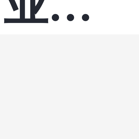
业务
全流
大数据
·
部门
程深
数智化
想了