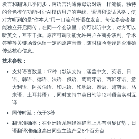
发言和翻译几乎同步，跨语言沟通像母语对话一样流畅。独特
的音色模仿功能可让AI模仿用户的声线、语调和说话风格，使
对方听到的是"你本人"用一口流利外语在发言。每位参会者都
能独立开启同传，在同一个会议里，你可以听中文，对方可以
听英文，互不干扰。原声可调功能允许用户在商务谈判、学术
答辩等关键场景保留一定的原声音量，随时核验翻译是否准确
传达核心信息。
技术参数：
支持语言数量：17种（默认支持，涵盖中文、英语、日
语、韩语、德语、法语、俄语、葡萄牙语、西班牙语、意
大利语、阿拉伯语、印尼语、印地语、泰语、越南语、马
来语、土耳其语），同时支持中英日韩等12种语言实时互
译
同传时延：低于3秒
翻译准确率：在亚洲语系翻译准确率上具有明显优势，日
语翻译准确度高出同业主流产品8个百分点