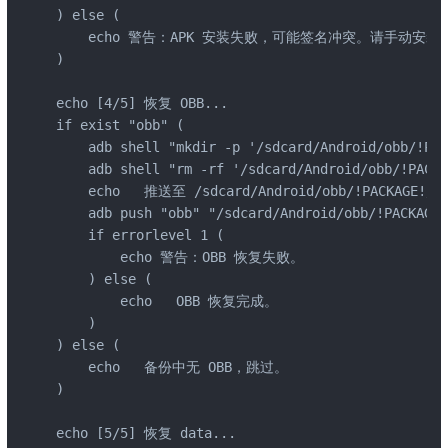
) else (

    echo 警告：APK 安装失败，可能签名冲突。请手动安装
)

echo [4/5] 恢复 OBB...

if exist "obb" (

    adb shell "mkdir -p '/sdcard/Android/obb/!PAC
    adb shell "rm -rf '/sdcard/Android/obb/!PACKA
    echo   推送至 /sdcard/Android/obb/!PACKAGE!/ .
    adb push "obb" "/sdcard/Android/obb/!PACKAGE!
    if errorlevel 1 (

        echo 警告：OBB 恢复失败。

    ) else (

        echo   OBB 恢复完成。

    )

) else (

    echo   备份中无 OBB，跳过。

)

echo [5/5] 恢复 data...
