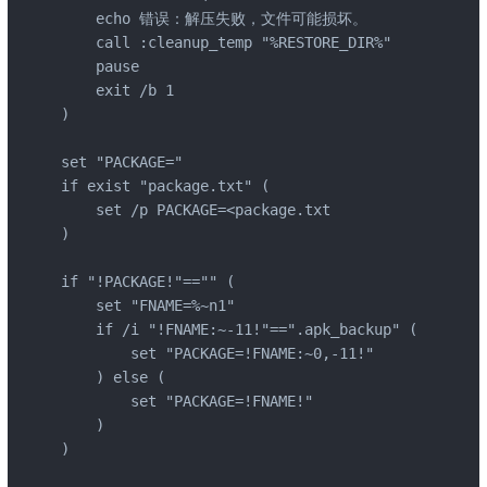
    echo 错误：解压失败，文件可能损坏。

    call :cleanup_temp "%RESTORE_DIR%"

    pause

    exit /b 1

)

set "PACKAGE="

if exist "package.txt" (

    set /p PACKAGE=<package.txt

)

if "!PACKAGE!"=="" (

    set "FNAME=%~n1"

    if /i "!FNAME:~-11!"==".apk_backup" (

        set "PACKAGE=!FNAME:~0,-11!"

    ) else (

        set "PACKAGE=!FNAME!"

    )

)
