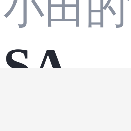
小田的
习记
据库
发行
ewor
SAP
录
版
k层
MM
android