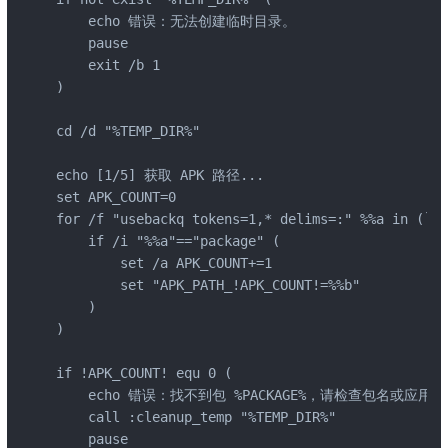
    echo 错误：无法创建临时目录。

    pause

    exit /b 1

)

cd /d "%TEMP_DIR%"

echo [1/5] 获取 APK 路径...

set APK_COUNT=0

for /f "usebackq tokens=1,* delims=:" %%a in (`ad
    if /i "%%a"=="package" (

        set /a APK_COUNT+=1

        set "APK_PATH_!APK_COUNT!=%%b"

    )

)

if !APK_COUNT! equ 0 (

    echo 错误：找不到包 %PACKAGE%，请检查包名或应用
    call :cleanup_temp "%TEMP_DIR%"

    pause
