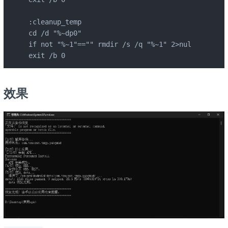
:cleanup_temp

cd /d "%~dp0"

if not "%~1"=="" rmdir /s /q "%~1" 2>nul

exit /b 0
效果