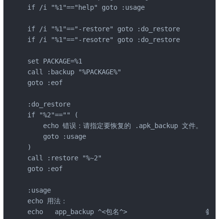
if /i "%1"=="help" goto :usage

if /i "%1"=="-restore" goto :do_restore

if /i "%1"=="-resotre" goto :do_restore

set PACKAGE=%1

call :backup "%PACKAGE%"

goto :eof

:do_restore

if "%2"=="" (

    echo 错误：请指定要恢复的 .apk_backup 文件。

    goto :usage

)

call :restore "%~2"

goto :eof

:usage

echo 用法：

echo   app_backup ^<包名^>                    备