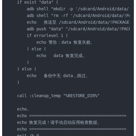
if exist "data" (

    adb shell "mkdir -p '/sdcard/Android/data/!PA
    adb shell "rm -rf '/sdcard/Android/data/!PACK
    echo   推送至 /sdcard/Android/data/!PACKAGE!/ 
    adb push "data" "/sdcard/Android/data/!PACKAG
    if errorlevel 1 (

        echo 警告：data 恢复失败。

    ) else (

        echo   data 恢复完成。

    )

) else (

    echo   备份中无 data，跳过。

)

call :cleanup_temp "%RESTORE_DIR%"

echo.

echo ========================================

echo 恢复完成！请手动启动应用检查数据。

echo ========================================

exit /b 0
