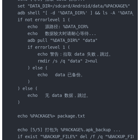
set "DATA_DIR=/sdcard/Android/data/%PACKAGE%"

adb shell "[ -d '%DATA_DIR%' ] && ls -A '%DATA_DI
if not errorlevel 1 (

    echo   源路径: %DATA_DIR%

    echo   数据较大时请耐心等待...

    adb pull "%DATA_DIR%" "data"

    if errorlevel 1 (

        echo 警告：拉取 data 失败，跳过。

        rmdir /s /q "data" 2>nul

    ) else (

        echo   data 已备份。

    )

) else (

    echo   无 data 数据，跳过。

)

echo %PACKAGE%> package.txt

echo [5/5] 打包为 %PACKAGE%.apk_backup ...

if exist "%BACKUP_FILE%" del /f /q "%BACKUP_FILE%"