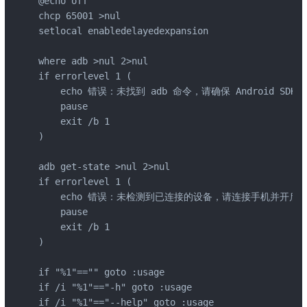
@echo off

chcp 65001 >nul

setlocal enabledelayedexpansion

where adb >nul 2>nul

if errorlevel 1 (

    echo 错误：未找到 adb 命令，请确保 Android SD
    pause

    exit /b 1

)

adb get-state >nul 2>nul

if errorlevel 1 (

    echo 错误：未检测到已连接的设备，请连接手机并开启 U
    pause

    exit /b 1

)

if "%1"=="" goto :usage

if /i "%1"=="-h" goto :usage

if /i "%1"=="--help" goto :usage
