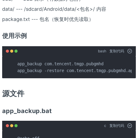
data/ --- /sdcard/Android/data/<包名>/ 内容
package.txt --- 包名（恢复时优先读取）
使用示例
bash
复制代码
app_backup com.tencent.tmgp.pubgmhd

app_backup -restore com.tencent.tmgp.pubgmhd.apk_
源文件
app_backup.bat
c
复制代码