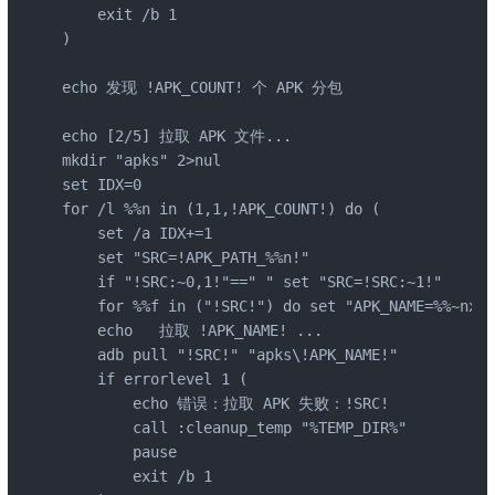
    exit /b 1

)

echo 发现 !APK_COUNT! 个 APK 分包

echo [2/5] 拉取 APK 文件...

mkdir "apks" 2>nul

set IDX=0

for /l %%n in (1,1,!APK_COUNT!) do (

    set /a IDX+=1

    set "SRC=!APK_PATH_%%n!"

    if "!SRC:~0,1!"==" " set "SRC=!SRC:~1!"

    for %%f in ("!SRC!") do set "APK_NAME=%%~nxf"

    echo   拉取 !APK_NAME! ...

    adb pull "!SRC!" "apks\!APK_NAME!"

    if errorlevel 1 (

        echo 错误：拉取 APK 失败：!SRC!

        call :cleanup_temp "%TEMP_DIR%"

        pause

        exit /b 1
