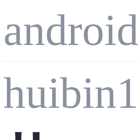
例，
oid R
android
问题
oom3
支持
huibin
排查