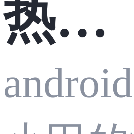
热缓
多平
多个
（四
android
解学
台数
主流
Fram