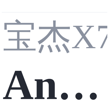
QL
宝杰X
系统
单实
Andr
异常