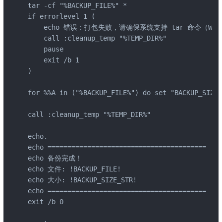
tar -cf "%BACKUP_FILE%" *

if errorlevel 1 (

    echo 错误：打包失败，请确保系统支持 tar 命令（Wind
    call :cleanup_temp "%TEMP_DIR%"

    pause

    exit /b 1

)

for %%A in ("%BACKUP_FILE%") do set "BACKUP_SIZE_
call :cleanup_temp "%TEMP_DIR%"

echo.

echo ========================================

echo 备份完成！

echo 文件: !BACKUP_FILE!

echo 大小: !BACKUP_SIZE_STR!

echo ========================================

exit /b 0
