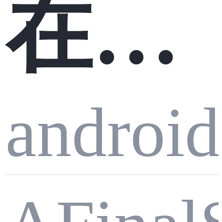
在k8
android
s集群