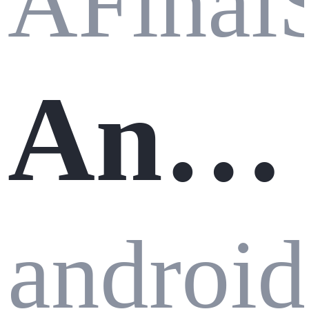
AFinal
部署
Andr
MyS
oid 7
android