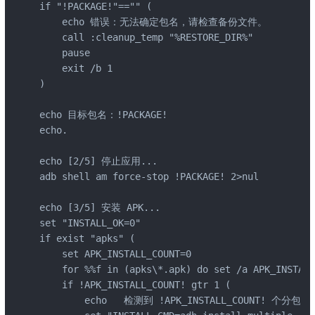
if "!PACKAGE!"=="" (

    echo 错误：无法确定包名，请检查备份文件。

    call :cleanup_temp "%RESTORE_DIR%"

    pause

    exit /b 1

)

echo 目标包名：!PACKAGE!

echo.

echo [2/5] 停止应用...

adb shell am force-stop !PACKAGE! 2>nul

echo [3/5] 安装 APK...

set "INSTALL_OK=0"

if exist "apks" (

    set APK_INSTALL_COUNT=0

    for %%f in (apks\*.apk) do set /a APK_INSTALL
    if !APK_INSTALL_COUNT! gtr 1 (

        echo   检测到 !APK_INSTALL_COUNT! 个分包，使用