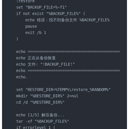
:restore

set "BACKUP_FILE=%~f1"

if not exist "%BACKUP_FILE%" (

    echo 错误：找不到备份文件 %BACKUP_FILE%

    pause

    exit /b 1

)

echo ========================================

echo 正在从备份恢复

echo 文件: "!BACKUP_FILE!"

echo ========================================

echo.

set "RESTORE_DIR=%TEMP%\restore_%RANDOM%"

mkdir "%RESTORE_DIR%" 2>nul

cd /d "%RESTORE_DIR%"

echo [1/5] 解压备份...

tar -xf "%BACKUP_FILE%"

if errorlevel 1 (
