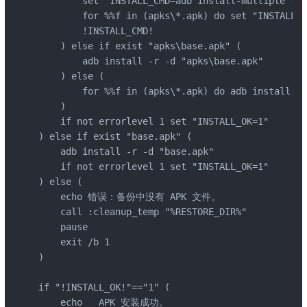
        set "INSTALL_CMD=adb install-multiple -r 
        for %%f in (apks\*.apk) do set "INSTALL_C
        !INSTALL_CMD!

    ) else if exist "apks\base.apk" (

        adb install -r -d "apks\base.apk"

    ) else (

        for %%f in (apks\*.apk) do adb install -r
    )

    if not errorlevel 1 set "INSTALL_OK=1"

) else if exist "base.apk" (

    adb install -r -d "base.apk"

    if not errorlevel 1 set "INSTALL_OK=1"

) else (

    echo 错误：备份中没有 APK 文件。

    call :cleanup_temp "%RESTORE_DIR%"

    pause

    exit /b 1

)

if "!INSTALL_OK!"=="1" (

    echo   APK 安装成功。
