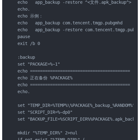
echo   app_backup -restore ^<文件.apk_backup^> 
echo.

echo 示例：

echo   app_backup com.tencent.tmgp.pubgmhd

echo   app_backup -restore com.tencent.tmgp.pubgm
pause

exit /b 0

:backup

set "PACKAGE=%~1"

echo ========================================

echo 正在备份 %PACKAGE%

echo ========================================

echo.

set "TEMP_DIR=%TEMP%\%PACKAGE%_backup_%RANDOM%"

set "SCRIPT_DIR=%~dp0"

set "BACKUP_FILE=%SCRIPT_DIR%%PACKAGE%.apk_backup"
mkdir "%TEMP_DIR%" 2>nul

if not exist "%TEMP_DIR%" (
