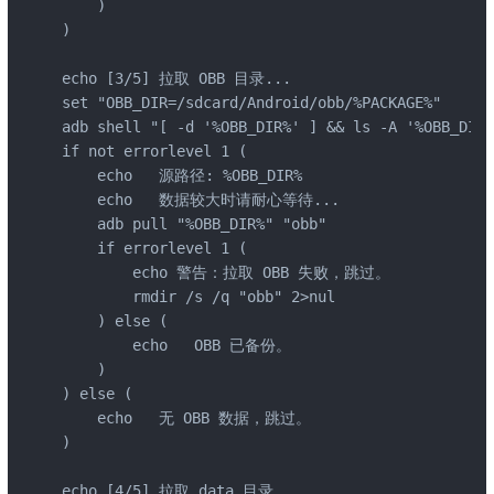
    )

)

echo [3/5] 拉取 OBB 目录...

set "OBB_DIR=/sdcard/Android/obb/%PACKAGE%"

adb shell "[ -d '%OBB_DIR%' ] && ls -A '%OBB_DIR%
if not errorlevel 1 (

    echo   源路径: %OBB_DIR%

    echo   数据较大时请耐心等待...

    adb pull "%OBB_DIR%" "obb"

    if errorlevel 1 (

        echo 警告：拉取 OBB 失败，跳过。

        rmdir /s /q "obb" 2>nul

    ) else (

        echo   OBB 已备份。

    )

) else (

    echo   无 OBB 数据，跳过。

)

echo [4/5] 拉取 data 目录...
