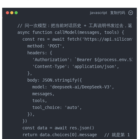
javascript
复制代码
// 问一次模型：把当前对话历史 + 工具说明书发过去，返回它这
async function callModel(messages, tools) {

  const res = await fetch('https://api.siliconflo
    method: 'POST',

    headers: {

      'Authorization': `Bearer ${process.env.SILI
      'Content-Type': 'application/json',

    },

    body: JSON.stringify({

      model: 'deepseek-ai/DeepSeek-V3',

      messages,

      tools,

      tool_choice: 'auto',

    }),

  })

  const data = await res.json()

  return data.choices[0].message   // 就是第 1 