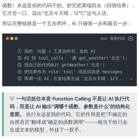
函数）永远是你的代码干的。炒完把菜端回去（回填结果），
它才尝一口、说出"北京今天晴，12℃"这句人话。
所以完整链路是一个五步闭环，AI 只碰第一步和最后一步：
text
复制代码
① 我把「问题 + 工具说明书」发给 AI

② AI 回 tool_calls：「调 get_weather('北京')」   ←
③ 我自己的代码执行 getWeather('北京')            ←
④ 把结果作为 role:'tool' 消息回填进 messages

⑤ 再调一次 AI，它拿结果生成「北京今天晴，12℃」   ← A
💡
一句话抓住本质
Function Calling 不是让 AI 执行代
码，而是让 AI 输出"调哪个函数、参数是什么"的结构化
意图。
执行永远是我的代码。它的作用是把"不确定的
自然语言"翻译成"确定的函数调用"------相当于给只会
生成文本的模型，外挂了一双手。