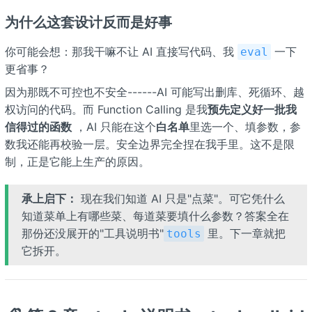
为什么这套设计反而是好事
你可能会想：那我干嘛不让 AI 直接写代码、我
一下
eval
更省事？
因为那既不可控也不安全------AI 可能写出删库、死循环、越
权访问的代码。而 Function Calling 是我
预先定义好一批我
信得过的函数
，AI 只能在这个
白名单
里选一个、填参数，参
数我还能再校验一层。安全边界完全捏在我手里。这不是限
制，正是它能上生产的原因。
承上启下：
现在我们知道 AI 只是"点菜"。可它凭什么
知道菜单上有哪些菜、每道菜要填什么参数？答案全在
那份还没展开的"工具说明书"
里。下一章就把
tools
它拆开。