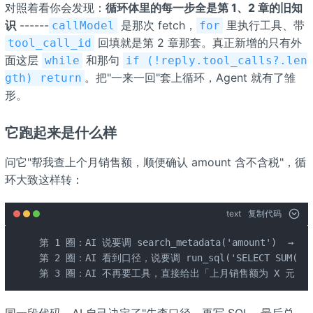
对照着看你会发现：
循环体里的每一步全是第 1、2 章的旧知
识
------
是那次 fetch，
里执行工具、带
callModel
for
回填就是第 2 章那套。真正新增的只有外
tool_call_id
面这层
和那句
while
if (!reply.tool_calls?.len
。把"一来一回"套上循环，Agent 就有了雏
gth) return
形。
它跑起来是什么样
问它"帮我查上个月销售额，顺便确认 amount 含不含税"，循
环大致这样转：
text
复制代码
第 1 圈：AI 说要调 search_metadata('amount')  →
第 2 圈：AI 看到口径，说要调 run_sql('SELECT SUM(a
第 3 圈：AI 不再要工具，直接给出「上月销售额为 X 元（
同一段代码，AI 自己决定了"先查口径、再写 SQL、最后总