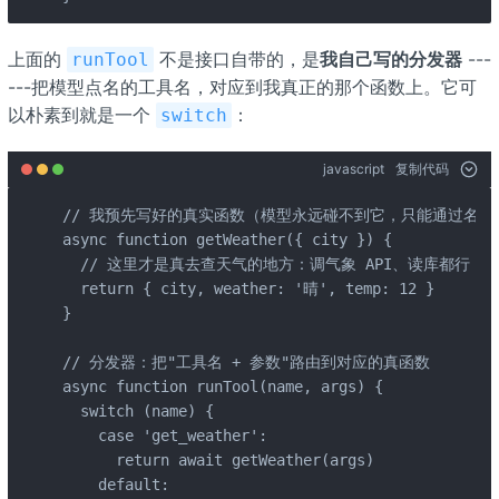
上面的
不是接口自带的，是
我自己写的分发器
---
runTool
---把模型点名的工具名，对应到我真正的那个函数上。它可
以朴素到就是一个
：
switch
javascript
复制代码
// 我预先写好的真实函数（模型永远碰不到它，只能通过名字点
async function getWeather({ city }) {

  // 这里才是真去查天气的地方：调气象 API、读库都行

  return { city, weather: '晴', temp: 12 }

}

// 分发器：把"工具名 + 参数"路由到对应的真函数

async function runTool(name, args) {

  switch (name) {

    case 'get_weather':

      return await getWeather(args)

    default:
