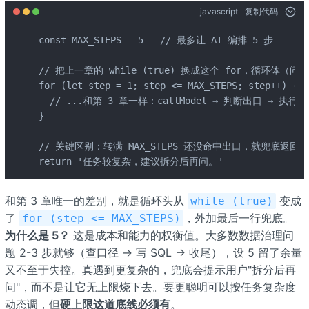
javascript
复制代码
const MAX_STEPS = 5   // 最多让 AI 编排 5 步

// 把上一章的 while (true) 换成这个 for，循环体（问 
for (let step = 1; step <= MAX_STEPS; step++) {

  // ...和第 3 章一样：callModel → 判断出口 → 执行工
}

// 关键区别：转满 MAX_STEPS 还没命中出口，就兜底返回
return '任务较复杂，建议拆分后再问。'
和第 3 章唯一的差别，就是循环头从
变成
while (true)
了
，外加最后一行兜底。
for (step <= MAX_STEPS)
为什么是 5？
这是成本和能力的权衡值。大多数数据治理问
题 2-3 步就够（查口径 → 写 SQL → 收尾），设 5 留了余量
又不至于失控。真遇到更复杂的，兜底会提示用户"拆分后再
问"，而不是让它无上限烧下去。要更聪明可以按任务复杂度
动态调，但
硬上限这道底线必须有
。