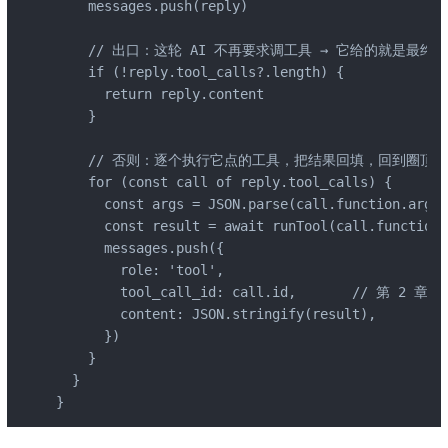
    messages.push(reply)                      
    // 出口：这轮 AI 不再要求调工具 → 它给的就是最终
    if (!reply.tool_calls?.length) {

      return reply.content

    }

    // 否则：逐个执行它点的工具，把结果回填，回到圈顶让 
    for (const call of reply.tool_calls) {

      const args = JSON.parse(call.function.ar
      const result = await runTool(call.funct
      messages.push({

        role: 'tool',

        tool_call_id: call.id,       // 第 2
        content: JSON.stringify(result),

      })

    }

  }

}