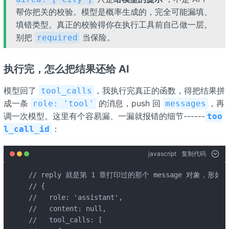
帮你把关的校验。模型是概率生成的，完全可能漏填、
填错类型。真正的校验得你在执行工具前自己做一层。
别把
当保险。
required
执行完，怎么把结果还给 AI
模型回了
，我执行完真正的函数，得把结果拼
tool_calls
成一条
的消息，push 回
，再
role: 'tool'
messages
调一次模型。这里有个容易漏、一漏就报错的细节------
too
：
l_call_id
javascript
复制代码
// reply 就是第 1 章打印过的那个 message 对象，形如：

// {

//   role: 'assistant',

//   content: null,

//   tool_calls: [
