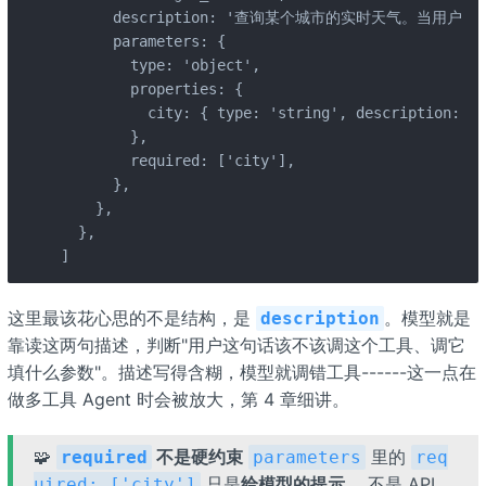
      description: '查询某个城市的实时天气。当用
      parameters: {

        type: 'object',

        properties: {

          city: { type: 'string', description
        },

        required: ['city'],

      },

    },

  },

]
这里最该花心思的不是结构，是
。模型就是
description
靠读这两句描述，判断"用户这句话该不该调这个工具、调它
填什么参数"。描述写得含糊，模型就调错工具------这一点在
做多工具 Agent 时会被放大，第 4 章细讲。
🧩
不是硬约束
里的
required
parameters
req
只是
给模型的提示
，不是 API
uired: ['city']