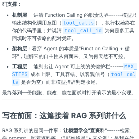
码支撑：
机制层
：讲清 Function Calling 的职责边界------模型只
输出结构化调用意图（
），执行权始终在
tool_calls
你的代码手里；并说清
为何是多工具
tool_call_id
回填时不可省略的配对凭证。
架构层
：看穿 Agent 的本质是"Function Calling + 循
环"，理解它的自主性从何而来、又为何天然不可控。
工程层
：能列出让 Agent 可上线的关键护栏------
MAX_
成本上限、工具容错、以客观信号（
STEPS
tool_cal
是否为空）而非模型措辞判定收尾。
ls
最终落到一份能跑、能改、能在面试时打开演示的最小实现。
写在前面：这篇接着 RAG 系列讲什么
RAG 系列讲的是同一件事：
让模型学会"查资料"
------检索、
拼 prompt、照着资料答。但那始终是"人来分派"：是我在代