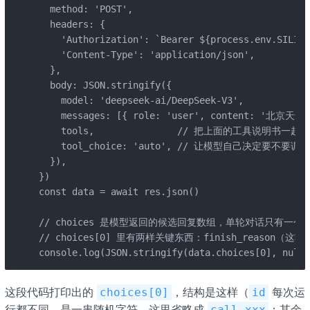
  method: 'POST',

  headers: {

    'Authorization': `Bearer ${process.env.SILICO
    'Content-Type': 'application/json',

  },

  body: JSON.stringify({

    model: 'deepseek-ai/DeepSeek-V3',

    messages: [{ role: 'user', content: '北京天气
    tools,               // 把上面的工具说明书一起
    tool_choice: 'auto', // 让模型自己决定要不要调工
  }),

})

const data = await res.json()

// choices 是模型返回的候选回复数组，单轮对话只有一个，取 c
// choices[0] 里有两样关键东西：finish_reason（
console.log(JSON.stringify(data.choices[0], null,
这段代码打印出的
，结构是这样（
每次运
choices[0]
id
行都不同，是一串随机字符，这里省略成
；其余
call_xxx