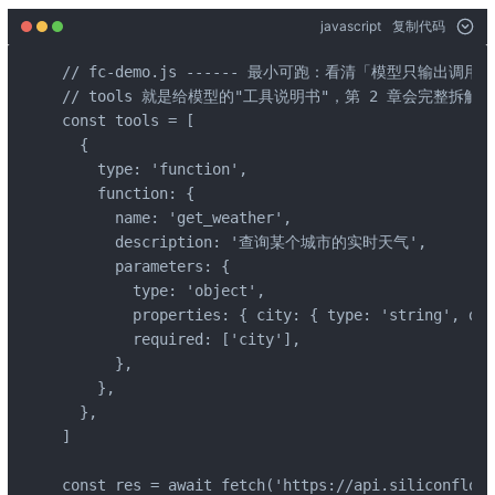
javascript
复制代码
// fc-demo.js ------ 最小可跑：看清「模型只输出调用
// tools 就是给模型的"工具说明书"，第 2 章会完整拆
const tools = [

  {

    type: 'function',

    function: {

      name: 'get_weather',

      description: '查询某个城市的实时天气',

      parameters: {

        type: 'object',

        properties: { city: { type: 'string', 
        required: ['city'],

      },

    },

  },

]

const res = await fetch('https://api.siliconflow.