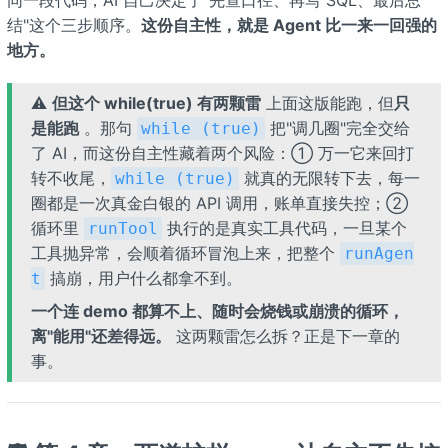
结"这个三步顺序。
这份自主性，就是 Agent 比一来一回强的
地方。
⚠️
但这个 while(true) 有两颗雷
上面这版能跑，但
只
是能跑
。那句
把"调几圈"完全交给
while (true)
了 AI，而这份自主性藏着两个风险：① 万一它来回打
转不收尾，
就真的无限转下去，每一
while (true)
圈都是一次真金白银的 API 调用，账单直接失控；②
循环里
执行的是真实工具代码，一旦某个
runTool
工具抛异常，会顺着循环冒泡上来，把整个
runAgen
搞崩，用户什么都拿不到。
t
一个连 demo 都算不上、随时会烧钱或崩溃的循环，
离"能用"还差得远。
这两颗雷怎么拆？正是下一章的
事。