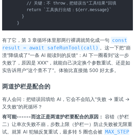
    // 关键：不 throw，把错误当"工具结果"回填

    return `工具执行出错：${err.message}`

  }

}
有了它，第 3 章循环体里那两行裸调就简化成一句
const
。这一下把"崩
result = await safeRunTool(call)
溃"降级成了"一条 AI 能读到的反馈"：AI 下一圈看到"这一步
失败了，原因是 XXX"，就能自己决定换个参数重试、还是如
实告诉用户"这个查不了"。体验比直接抛 500 好太多。
两道护栏是配合的
有人会问：把错误回填给 AI，它会不会陷入"失败 → 重试 →
又失败"的死循环？
有可能------而这正是两道护栏要配合的原因：
容错（护栏
二）让单次失败不崩，步数上限（护栏一）防止失败被无限重
试。就算 AI 犯轴反复重试，最多转 5 圈也会被
MAX_STEP