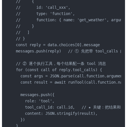
//     {

//       id: 'call_xxx',

//       type: 'function',

//       function: { name: 'get_weather', argume
//     }

//   ]

// }

const reply = data.choices[0].message

messages.push(reply)   // ① 先把带 tool_calls 
// ② 逐个执行工具，每个结果配一条 tool 消息

for (const call of reply.tool_calls) {

  const args = JSON.parse(call.function.argum
  const result = await runTool(call.functio
  messages.push({

    role: 'tool',

    tool_call_id: call.id,   // ★ 关键：把结果和
    content: JSON.stringify(result),

  })

}