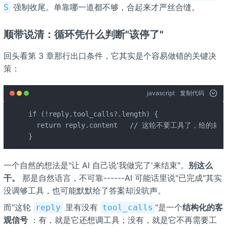
强制收尾。单靠哪一道都不够，合起来才严丝合缝。
S
顺带说清：循环凭什么判断"该停了"
回头看第 3 章那行出口条件，它其实是个容易做错的关键决
策：
javascript
复制代码
if (!reply.tool_calls?.length) {

  return reply.content   // 这轮不要工具了，给的就
}
一个自然的想法是"让 AI 自己说'我做完了'来结束"。
别这么
干。
那是自然语言，不可靠------AI 可能话里说"已完成"其实
没调够工具，也可能默默给了答案却没吭声。
而"这轮
里有没有
"是一个
结构化的客
reply
tool_calls
观信号
：有，就是它还想调工具；没有，就是它不再需要工