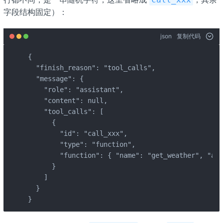
字段结构固定）：
json
复制代码
{

  "finish_reason": "tool_calls",

  "message": {

    "role": "assistant",

    "content": null,

    "tool_calls": [

      {

        "id": "call_xxx",

        "type": "function",

        "function": { "name": "get_weather", "ar
      }

    ]

  }

}