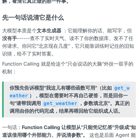
解，看清它真正做的那一件事。
先一句话说清它是什么
大模型本质是个
文本生成器
：它能理解你的话、能写字，但
没有手
------查不了实时天气、读不了你的数据库、发不了任
何请求。你问它"北京现在几度"，它只能靠训练时记住的旧知
识猜，给不了实时答案。
Function Calling 就是给这个"只会说话的大脑"外挂一双手的
机制：
你预先告诉模型"我这儿有哪些函数可用"（比如
get_w
），模型在需要时不再自己硬答，而是回你一
eather
句"请帮我调用
，参数填北京"。真正的
get_weather
调用由你的代码完成，结果再喂回给它组织成人话。
一句话：
Function Calling 让模型从"只能凭记忆答"升级成"知
道该借用哪个外部能力、并说清参数"。
这也是后面 Agent 能