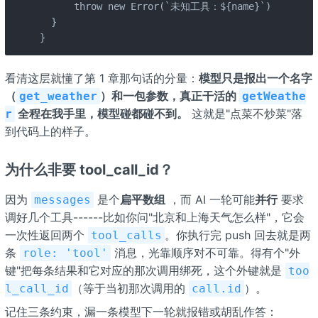
      throw new Error(`未知工具：${name}`)

  }

}
看清这层就懂了第 1 章那句话的分量：
模型只是报出一个名字
（
）和一包参数，真正干活的
get_weather
getWeathe
全程在我手里，模型碰都碰不到。
这就是"点菜不炒菜"落
r
到代码上的样子。
为什么非要 tool_call_id？
因为
是个
扁平数组
，而 AI 一轮可能
并行
要求
messages
调好几个工具------比如你问"北京和上海天气怎么样"，它会
一次性返回两个
。你执行完 push 回去就是两
tool_calls
条
消息，光靠顺序对不可靠。得有个"外
role: 'tool'
键"把每条结果和它对应的那次调用绑死，这个外键就是
too
（等于当初那次调用的
）。
l_call_id
call.id
记住三条约束，漏一条模型下一轮就报错或胡乱作答：