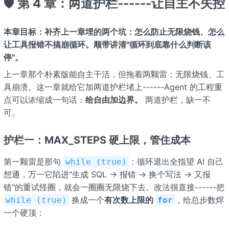
🛡️ 第 4 章：两道护栏------让自主不失控
本章目标：补齐上一章埋的两个坑：怎么防止无限烧钱、怎么
让工具报错不搞崩循环。顺带讲清"循环到底靠什么判断该
停"。
上一章那个朴素版能自主干活，但拖着两颗雷：无限烧钱、工
具崩溃。这一章就给它加两道护栏堵上------Agent 的工程重
点可以浓缩成一句话：
给自由加边界。
两道护栏，缺一不
可。
护栏一：MAX_STEPS 硬上限，管住成本
第一颗雷是那句
：循环退出全指望 AI 自己
while (true)
想通，万一它陷进"生成 SQL → 报错 → 换个写法 → 又报
错"的重试怪圈，就会一圈圈无限烧下去。改法很直接------把
换成一个
有次数上限的
，给总步数焊
while (true)
for
一个硬顶：