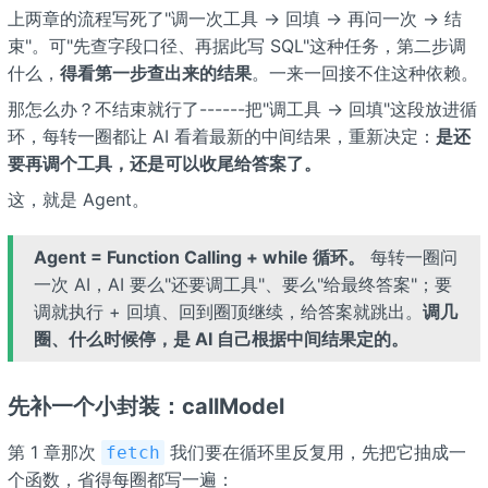
上两章的流程写死了"调一次工具 → 回填 → 再问一次 → 结
束"。可"先查字段口径、再据此写 SQL"这种任务，第二步调
什么，
得看第一步查出来的结果
。一来一回接不住这种依赖。
那怎么办？不结束就行了------把"调工具 → 回填"这段放进循
环，每转一圈都让 AI 看着最新的中间结果，重新决定：
是还
要再调个工具，还是可以收尾给答案了。
这，就是 Agent。
Agent = Function Calling + while 循环。
每转一圈问
一次 AI，AI 要么"还要调工具"、要么"给最终答案"；要
调就执行 + 回填、回到圈顶继续，给答案就跳出。
调几
圈、什么时候停，是 AI 自己根据中间结果定的。
先补一个小封装：callModel
第 1 章那次
我们要在循环里反复用，先把它抽成一
fetch
个函数，省得每圈都写一遍：