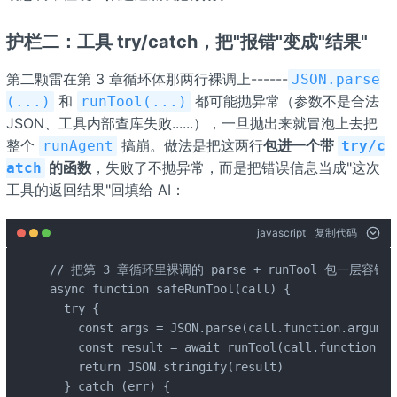
护栏二：工具 try/catch，把"报错"变成"结果"
第二颗雷在第 3 章循环体那两行裸调上------
JSON.parse
和
都可能抛异常（参数不是合法
(...)
runTool(...)
JSON、工具内部查库失败......），一旦抛出来就冒泡上去把
整个
搞崩。做法是把这两行
包进一个带
runAgent
try/c
的函数
，失败了不抛异常，而是把错误信息当成"这次
atch
工具的返回结果"回填给 AI：
javascript
复制代码
// 把第 3 章循环里裸调的 parse + runTool 包一层容错

async function safeRunTool(call) {

  try {

    const args = JSON.parse(call.function.argumen
    const result = await runTool(call.function.na
    return JSON.stringify(result)

  } catch (err) {
