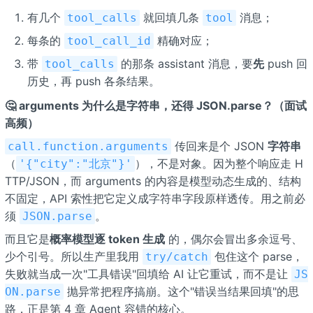
有几个
就回填几条
消息；
tool_calls
tool
每条的
精确对应；
tool_call_id
带
的那条 assistant 消息，要
先
push 回
tool_calls
历史，再 push 各条结果。
🤔 arguments 为什么是字符串，还得 JSON.parse？（面试
高频）
传回来是个 JSON
字符串
call.function.arguments
（
），不是对象。因为整个响应走 H
'{"city":"北京"}'
TTP/JSON，而 arguments 的内容是模型动态生成的、结构
不固定，API 索性把它定义成字符串字段原样透传。用之前必
须
。
JSON.parse
而且它是
概率模型逐 token 生成
的，偶尔会冒出多余逗号、
少个引号。所以生产里我用
包住这个 parse，
try/catch
失败就当成一次"工具错误"回填给 AI 让它重试，而不是让
JS
抛异常把程序搞崩。这个"错误当结果回填"的思
ON.parse
路，正是第 4 章 Agent 容错的核心。