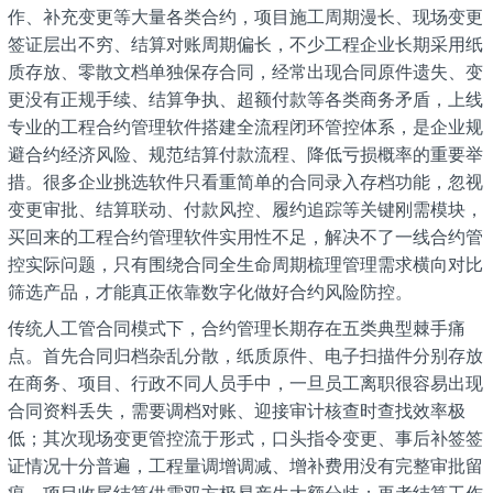
作、补充变更等大量各类合约，项目施工周期漫长、现场变更
签证层出不穷、结算对账周期偏长，不少工程企业长期采用纸
质存放、零散文档单独保存合同，经常出现合同原件遗失、变
更没有正规手续、结算争执、超额付款等各类商务矛盾，上线
专业的工程合约管理软件搭建全流程闭环管控体系，是企业规
避合约经济风险、规范结算付款流程、降低亏损概率的重要举
措。很多企业挑选软件只看重简单的合同录入存档功能，忽视
变更审批、结算联动、付款风控、履约追踪等关键刚需模块，
买回来的工程合约管理软件实用性不足，解决不了一线合约管
控实际问题，只有围绕合同全生命周期梳理管理需求横向对比
筛选产品，才能真正依靠数字化做好合约风险防控。
传统人工管合同模式下，合约管理长期存在五类典型棘手痛
点。首先合同归档杂乱分散，纸质原件、电子扫描件分别存放
在商务、项目、行政不同人员手中，一旦员工离职很容易出现
合同资料丢失，需要调档对账、迎接审计核查时查找效率极
低；其次现场变更管控流于形式，口头指令变更、事后补签签
证情况十分普遍，工程量调增调减、增补费用没有完整审批留
痕，项目收尾结算供需双方极易产生大额分歧；再者结算工作