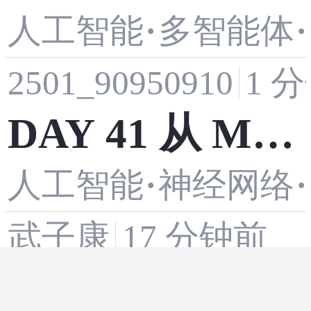
·
·
人工智能
多智能体
语言解压——
2501_90950910
1 
把压缩的关系
DAY 41 从 ML
与言外之意变
·
·
人工智能
神经网络
P 到 CNN 的进
成可计算的分
武子康
17 分钟前
化之路
叉
从生成一张图