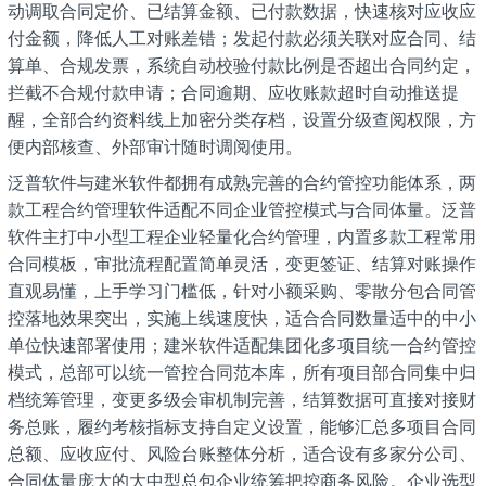
动调取合同定价、已结算金额、已付款数据，快速核对应收应
付金额，降低人工对账差错；发起付款必须关联对应合同、结
算单、合规发票，系统自动校验付款比例是否超出合同约定，
拦截不合规付款申请；合同逾期、应收账款超时自动推送提
醒，全部合约资料线上加密分类存档，设置分级查阅权限，方
便内部核查、外部审计随时调阅使用。
泛普软件与建米软件都拥有成熟完善的合约管控功能体系，两
款工程合约管理软件适配不同企业管控模式与合同体量。泛普
软件主打中小型工程企业轻量化合约管理，内置多款工程常用
合同模板，审批流程配置简单灵活，变更签证、结算对账操作
直观易懂，上手学习门槛低，针对小额采购、零散分包合同管
控落地效果突出，实施上线速度快，适合合同数量适中的中小
单位快速部署使用；建米软件适配集团化多项目统一合约管控
模式，总部可以统一管控合同范本库，所有项目部合同集中归
档统筹管理，变更多级会审机制完善，结算数据可直接对接财
务总账，履约考核指标支持自定义设置，能够汇总多项目合同
总额、应收应付、风险台账整体分析，适合设有多家分公司、
合同体量庞大的大中型总包企业统筹把控商务风险。企业选型