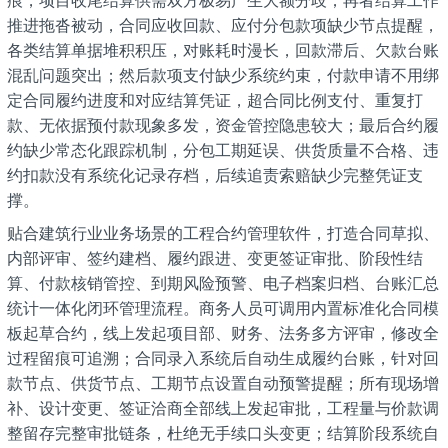
推进拖沓被动，合同应收回款、应付分包款项缺少节点提醒，
各类结算单据堆积积压，对账耗时漫长，回款滞后、欠款台账
混乱问题突出；然后款项支付缺少系统约束，付款申请不用绑
定合同履约进度和对应结算凭证，超合同比例支付、重复打
款、无依据预付款现象多发，资金管控隐患较大；最后合约履
约缺少常态化跟踪机制，分包工期延误、供货质量不合格、违
约扣款没有系统化记录存档，后续追责索赔缺少完整凭证支
撑。
贴合建筑行业业务场景的工程合约管理软件，打造合同草拟、
内部评审、签约建档、履约跟进、变更签证审批、阶段性结
算、付款核销管控、到期风险预警、电子档案归档、台账汇总
统计一体化闭环管理流程。商务人员可调用内置标准化合同模
板起草合约，线上发起项目部、财务、法务多方评审，修改全
过程留痕可追溯；合同录入系统后自动生成履约台账，针对回
款节点、供货节点、工期节点设置自动预警提醒；所有现场增
补、设计变更、签证洽商全部线上发起审批，工程量与价款调
整留存完整审批链条，杜绝无手续口头变更；结算阶段系统自