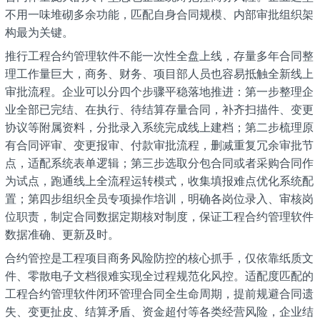
不用一味堆砌多余功能，匹配自身合同规模、内部审批组织架
构最为关键。
推行工程合约管理软件不能一次性全盘上线，存量多年合同整
理工作量巨大，商务、财务、项目部人员也容易抵触全新线上
审批流程。企业可以分四个步骤平稳落地推进：第一步整理企
业全部已完结、在执行、待结算存量合同，补齐扫描件、变更
协议等附属资料，分批录入系统完成线上建档；第二步梳理原
有合同评审、变更报审、付款审批流程，删减重复冗余审批节
点，适配系统表单逻辑；第三步选取分包合同或者采购合同作
为试点，跑通线上全流程运转模式，收集填报难点优化系统配
置；第四步组织全员专项操作培训，明确各岗位录入、审核岗
位职责，制定合同数据定期核对制度，保证工程合约管理软件
数据准确、更新及时。
合约管控是工程项目商务风险防控的核心抓手，仅依靠纸质文
件、零散电子文档很难实现全过程规范化风控。适配度匹配的
工程合约管理软件闭环管理合同全生命周期，提前规避合同遗
失、变更扯皮、结算矛盾、资金超付等各类经营风险，企业结