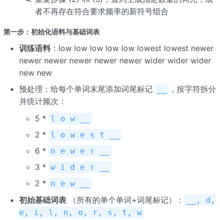
者不再存在符合要求频率的新符号组合
第一步：初始化语料与基础词表
训练语料
：low low low low low lowest lowest newer
newer newer newer newer newer wider wider wider
new new
预处理：给每个单词末尾添加词尾标记
，按字符拆分
__
并统计频次：
5 *
l o w __
2 *
l o w e s t __
6 *
n e w e r __
3 *
w i d e r __
2 *
n e w __
初始基础词表
（所有的单个单词+词尾标记）：
__, d,
e, i, l, n, o, r, s, t, w