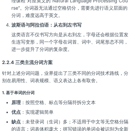
理课程"对应英文的"Natural Language Processing Cou
rse"。分词器无法通过空格切分，需要先进行语义层面的
分词，难度远高于英文。
波斯语与阿拉伯语：从右到左书写
这类语言不仅书写方向是从右到左，字母还会根据位置发
生连写变形，同一个字母在词首、词中、词尾形态不同，
进一步提升了分词的复杂度。
2.2.4 三类主流分词方案
针对上述分词问题，业界提出了三类不同的分词技术路线，分
别在易用性、词表规模、语义表达上各有取舍。
1. 基于单词的分词
原理
：按照空格、标点等分隔符拆分文本
优点
：实现逻辑简单
缺点
：未登录词（生词）多；不适用于中文等无空格分隔
的语言；词表体积庞大；拼写错误的单词会被识别为全新