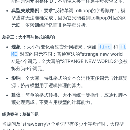
能识别词元的整体ID，不能像人类一样逐字母检查文本。
典型失败案例
：要求"反转单词Lollipop的字母顺序"，模
型通常无法准确完成，因为它只能看到Lollipop对应的词
元ID，依赖训练记忆而非逐字母分析。
差异三：大小写与格式的影响
现象
：大小写变化会改变分词结果，例如
和
Time
TI
对应的词元不同；普通写法的"strange new world
ME
s"是4个词元，全大写的"STRANGE NEW WORLDS"会被
拆分为6个词元。
影响
：全大写、特殊格式的文本会消耗更多词元与计算资
源，挤占模型用于逻辑推理的算力。
建议
：简单的格式转换、大小写统一等操作，应通过脚本
预处理完成，不要占用模型的计算能力。
经典案例：草莓问题
当被问及"strawberry这个单词里有多少个字母r"时，大模型