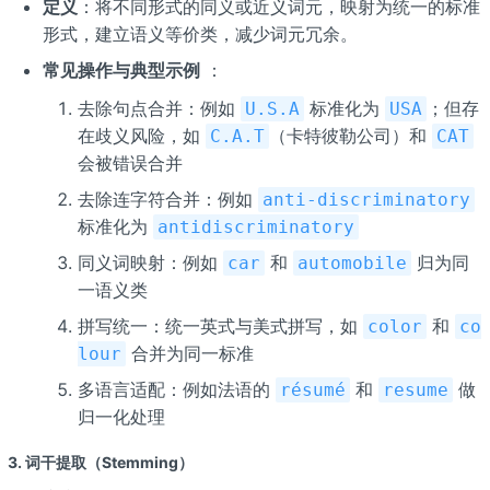
定义
：将不同形式的同义或近义词元，映射为统一的标准
形式，建立语义等价类，减少词元冗余。
常见操作与典型示例
：
去除句点合并：例如
标准化为
；但存
U.S.A
USA
在歧义风险，如
（卡特彼勒公司）和
C.A.T
CAT
会被错误合并
去除连字符合并：例如
anti-discriminatory
标准化为
antidiscriminatory
同义词映射：例如
和
归为同
car
automobile
一语义类
拼写统一：统一英式与美式拼写，如
和
color
co
合并为同一标准
lour
多语言适配：例如法语的
和
做
résumé
resume
归一化处理
3. 词干提取（Stemming）