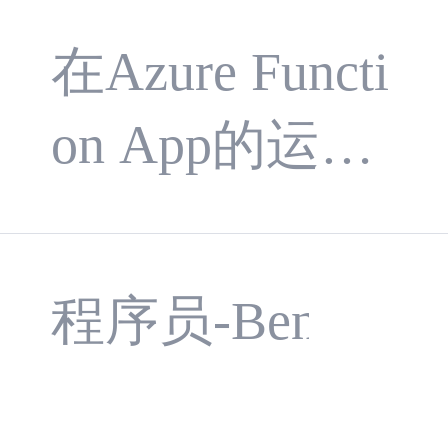
示顶点共
器 2。IOC控
s】采样率
在Azure Functi
享与法线
制反转和DI依
对Function
on App的运维
设置对光
赖注入（IServ
中，Applicatio
App日志收
照效果的
iceProvider，S
n Insights是监
erviceCollectio
影响：
程序员-Benothin
集的影响和
控和诊断的核
n，模块包：M
解决方法
心工具。但许
icrosoft.Extensi