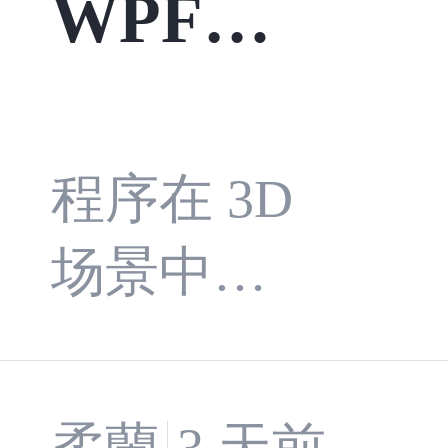
WPF：3
无无无Sele
ctionChang
D顶点共
ed
享与法
程序在 3D
场景中显
线设置
示一个浅
对光照
蓝色的立
柔蘭
3 天前