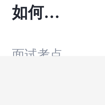
如何实
ons.Dependenc
多开发者会遇
yInjection），
到一个让人困
现高并
3。源生成器
惑的问题：明
发系统
面试考点
（[Observable
明代码里写满
分析：在
订单30
Property]，[Re
了LogInformati
面试中，
分钟自
layComman
on，日志却像