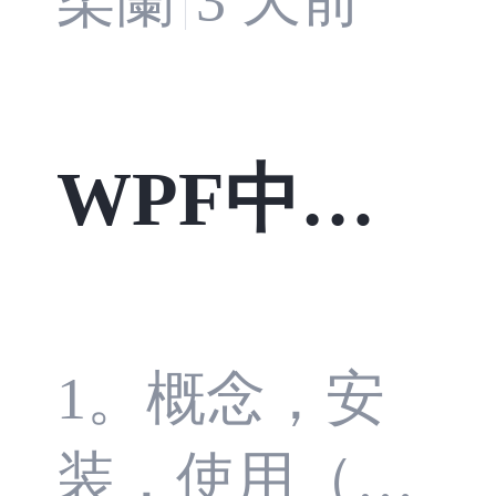
效果的
方体，该
影响
立方体可
WPF中的C
绕 Y 轴旋
ommunityT
转（通过
oolkit.Mvv
下方的滚
1。概念，安
动条控制
m框架
装，使用（重