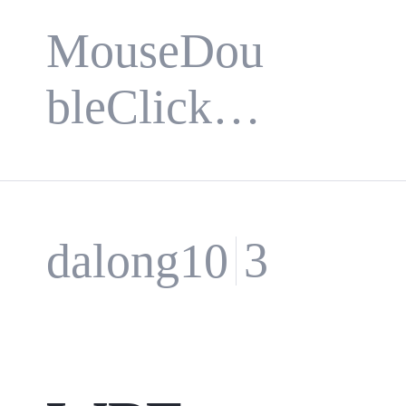
基础控
MouseDou
bleClickCli
件及常
ck默认可
用模板
以换行Lost
3 天前
dalong10
篇
Focus（失
去焦点）