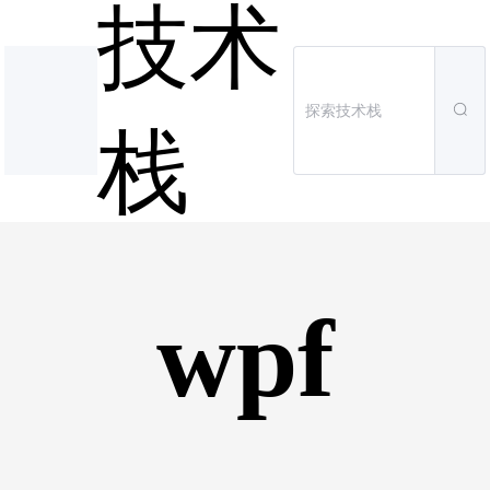
技术
栈
wpf