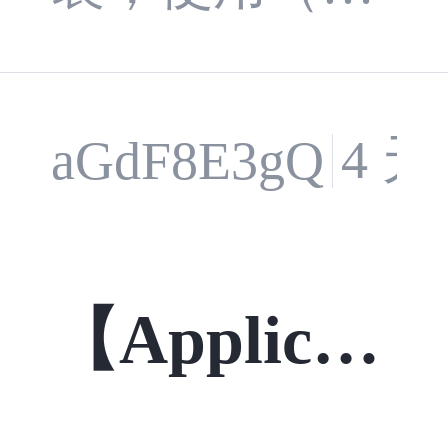
角度）。
要API：Obser
三个按钮
vableObject，
4 
aGdF8E3gQ
分别切换
RelayComman
立方体的
d|RelayComma
几何网格
nd<T>）, 封装
【Applicati
类型，演
视图模型定位
on Insight