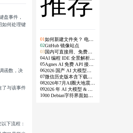
推荐
过键盘事件，
绍如何处理键
01
如何新建文件夹？ 电脑
02
新建文件夹的4种方法
GitHub 镜像站点
03
国内可直接用、免费额
04
度/永久免费的大模型AP
AI 编程 IDE 全景解析 2
05
I清单（含 SiliconFlow、
026：Agent 全面接管开
Agnes AI 免费 API 接入
调函数，决
06
火山、阿里、智谱、百
发链路
指南：文本、生图、生
2026 国产 AI 大模型横
07
度、Kimi、DeepSeek、
视频，一套接口全免费
评：DeepSeek、通义千
微信历史版本含下载地
08
DMXAPI 等）
问、Kimi、文心一言、
址（ Windows PC | 安卓
2026年7月AI圈大地震：
包含了与该事件
09
星火、豆包谁更能打？
| MAC ）及设置微信不
GPT-5.6被政府限制、Cl
2026 年 AI 大模型 & AI
10
更新
aude入驻Slack、Anthrop
编程工具实战全总结
00 Debian字符界面如何
ic自研芯片
支持中文
发以下流程：