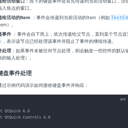
递给活动窗口
：按下的键盘事件会首先传递到当前活动窗口，活
输入焦点的窗口。
给活动的Item
：事件会传递到当前活动的Item（例如
TextE
tem）。
递事件
：事件会自下而上，依次传递给父节点，直到某个节点设
，表示该节点已经处理该事件并阻止了事件的继续传递。
e
件处理
：如果事件未被任何节点处理，则会触发一些控件的默认
框的输入处理）。
键盘事件处理
通过示例代码演示如何接收键盘事件并响应：
qml
t QtQuick 6.0

t QtQuick.Controls 6.0
