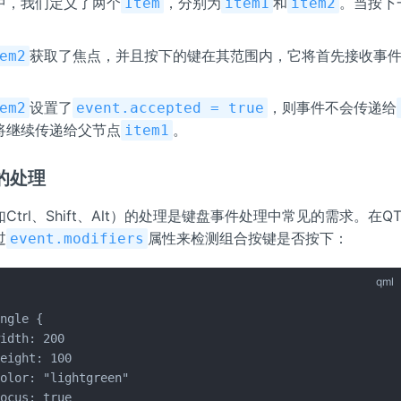
中，我们定义了两个
，分别为
和
。当按下
Item
item1
item2
获取了焦点，并且按下的键在其范围内，它将首先接收事
em2
设置了
，则事件不会传递给
em2
event.accepted = true
将继续传递给父节点
。
item1
的处理
trl、Shift、Alt）的处理是键盘事件处理中常见的需求。在QT 
过
属性来检测组合按键是否按下：
event.modifiers
qml
ngle {

idth: 200

eight: 100

olor: "lightgreen"

ocus: true
