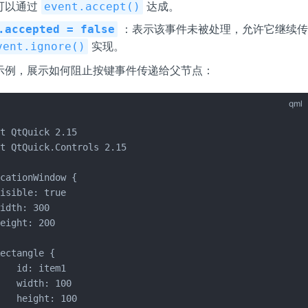
可以通过
达成。
event.accept()
：表示该事件未被处理，允许它继续传
.accepted = false
实现。
vent.ignore()
示例，展示如何阻止按键事件传递给父节点：
qml
t QtQuick 2.15  

t QtQuick.Controls 2.15  

cationWindow {  

isible: true  

idth: 300  

eight: 200  

ectangle {  

   id: item1  

   width: 100  

   height: 100  
