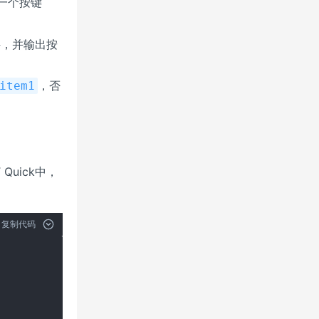
一个按键
件，并输出按
，否
item1
Quick中，
复制代码