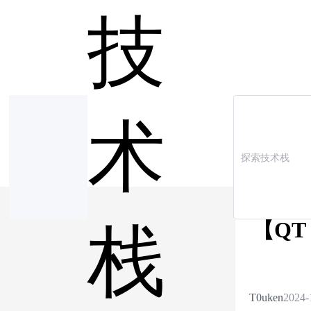
技
术
【QT
栈
T0uken
2024-