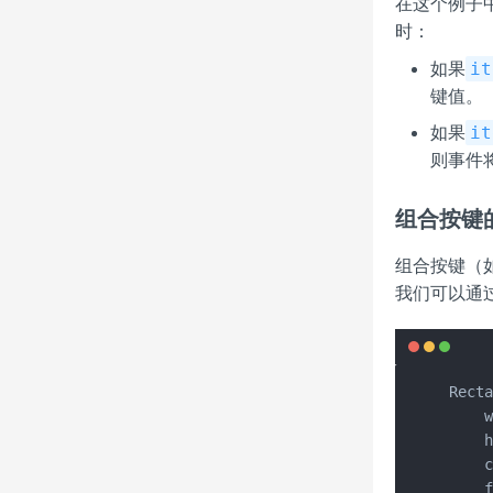
在这个例子
时：
如果
it
键值。
如果
it
则事件
组合按键
组合按键（如C
我们可以通
Recta
    w
    h
    c
    f