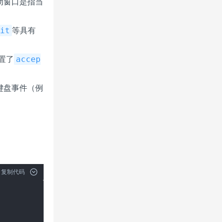
动窗口是指当
等具有
dit
置了
accep
键盘事件（例
复制代码