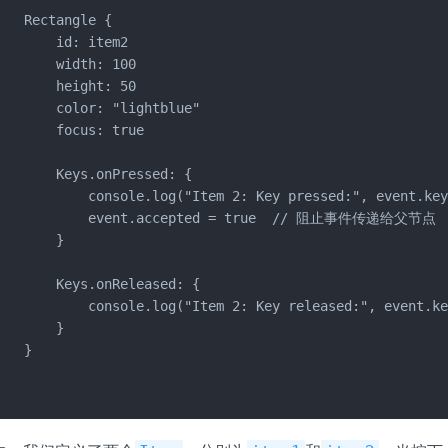
   Rectangle {

       id: item2

       width: 100

       height: 50

       color: "lightblue"

       focus: true

       Keys.onPressed: {

           console.log("Item 2: Key pressed:", event.key
            event.accepted = true  // 阻止事件传递给父节点

       }

       Keys.onReleased: {

           console.log("Item 2: Key released:", event.ke
       }

   }


