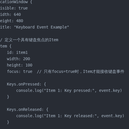
cationWindow {

isible: true

idth: 640

eight: 480

itle: "Keyboard Event Example"

 // 定义一个具有键盘焦点的Item

tem {

   id: item1

   width: 200

   height: 100

    focus: true  // 只有focus=true时，Item才能接收键盘事件

   Keys.onPressed: {

       console.log("Item 1: Key pressed:", event.key)

   }

   Keys.onReleased: {

       console.log("Item 1: Key released:", event.key)

   }
