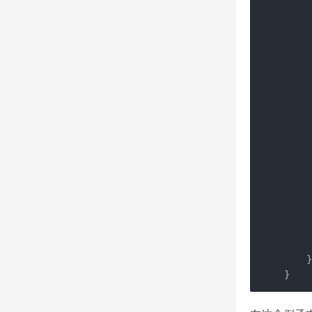
     
     
     
     
     
     
     
     
    
     
     
     
     
     
    }
}