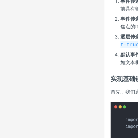
事件传
前具有
事件传递
焦点的I
逐层传
t=tru
默认事
如文本
实现基础
首先，我们
impor
impor