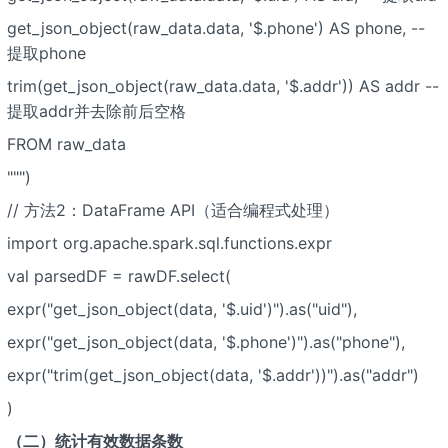
get_json_object(raw_data.data, '$.phone') AS phone, --
提取phone
trim(get_json_object(raw_data.data, '$.addr')) AS addr --
提取addr并去除前后空格
FROM raw_data
""")
// 方法2：DataFrame API（适合编程式处理）
import org.apache.spark.sql.functions.expr
val parsedDF = rawDF.select(
expr("get_json_object(data, '$.uid')").as("uid"),
expr("get_json_object(data, '$.phone')").as("phone"),
expr("trim(get_json_object(data, '$.addr'))").as("addr")
)
（二）统计有效数据条数