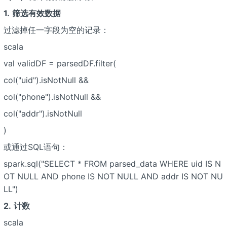
1.
筛选有效数据
过滤掉任一字段为空的记录：
scala
val validDF = parsedDF.filter(
col("uid").isNotNull &&
col("phone").isNotNull &&
col("addr").isNotNull
)
或通过SQL语句：
spark.sql("SELECT * FROM parsed_data WHERE uid IS N
OT NULL AND phone IS NOT NULL AND addr IS NOT NU
LL")
2.
计数
scala