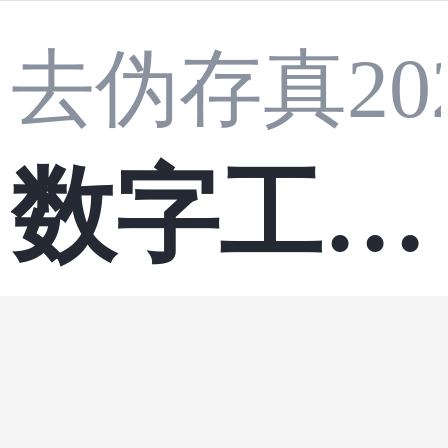
去伪存真20
数字工厂
大数据
运
·
与产线孪