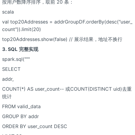
按用户数降序排序，取前 20 条：
scala
val top20Addresses = addrGroupDF.orderBy(desc("user_
count")).limit(20)
top20Addresses.show(false) // 展示结果，地址不换行
3. SQL
完整实现
spark.sql("""
SELECT
addr,
COUNT(*) AS user_count-- 或COUNT(DISTINCT uid)去重
统计
FROM valid_data
GROUP BY addr
ORDER BY user_count DESC