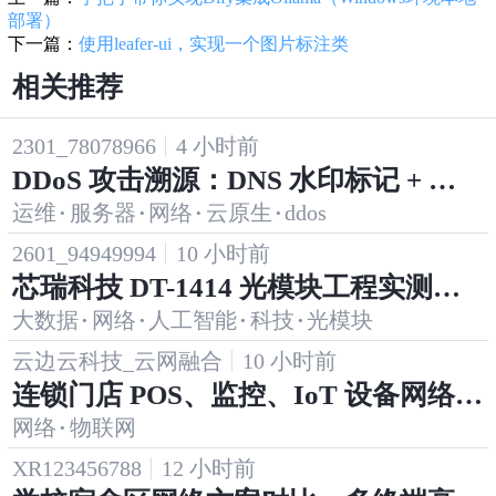
部署）
下一篇：
使用leafer-ui，实现一个图片标注类
相关推荐
2301_78078966
4 小时前
DDoS 攻击溯源：DNS 水印标记 + 区
运维
·
服务器
·
网络
·
云原生
·
ddos
块链存证的双保险
2601_94949994
10 小时前
芯瑞科技 DT-1414 光模块工程实测：
大数据
·
网络
·
人工智能
·
科技
·
光模块
完美兼容博通（安华高） HFBR-1414P
TZ，VCSEL 替代方案
云边云科技_云网融合
10 小时前
连锁门店 POS、监控、IoT 设备网络不
网络
·
物联网
稳定怎么解决？
XR123456788
12 小时前