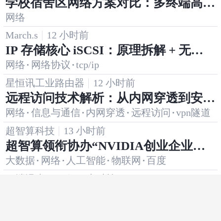
学校宿舍区网络方案对比：多终端高并
网络
发下的认证、管理与体验
March.s
12 小时前
IP 存储核心 iSCSI：原理拆解 + 无报
网络
·
网络协议
·
tcp/ip
错实战指南
星恒讯工业路由器
12 小时前
远程访问技术解析：从内网穿透到安全
网络
·
信息与通信
·
内网穿透
·
远程访问
·
vpn隧道
隧道的三种主流方案
超智算科技
13 小时前
超智算领衔协办“NVIDIA创业企业展
大数据
·
网络
·
人工智能
·
物联网
·
百度
示·西安站”，全栈AI服务赋能行业生态
协同发展
云端漫步1987
13 小时前
HarmonyOS NEXT AI 智能生活助
华为
·
性能优化
·
生活
·
harmonyos
手：性能优化