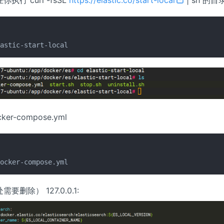
执行 curl -fsSL
https://elastic.co/start-local
| sh 的
lastic-start-local
er-compose.yml
docker-compose.yml
要删除） 127.0.0.1: