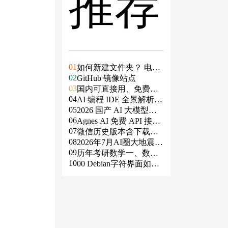
推荐
01
如何新建文件夹？ 电脑
02
新建文件夹的4种方法
GitHub 镜像站点
03
国内可直接用、免费额
04
度/永久免费的大模型AP
AI 编程 IDE 全景解析 2
05
I清单（含 SiliconFlow、
026：Agent 全面接管开
2026 国产 AI 大模型横
06
火山、阿里、智谱、百
发链路
评：DeepSeek、通义千
Agnes AI 免费 API 接入
07
度、Kimi、DeepSeek、
问、Kimi、文心一言、
指南：文本、生图、生
微信历史版本含下载地
08
DMXAPI 等）
星火、豆包谁更能打？
视频，一套接口全免费
址（ Windows PC | 安卓
2026年7月AI圈大地震：
09
| MAC ）及设置微信不
GPT-5.6被政府限制、Cl
历年考研数学一、数学
10
更新
aude入驻Slack、Anthrop
二、数学三真题试卷及
00 Debian字符界面如何
ic自研芯片
答案PDF
支持中文