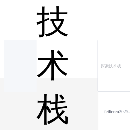
技
术
栈
feilieren
2025-