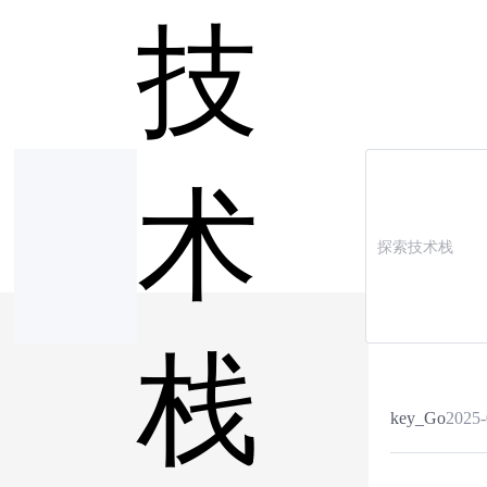
技
术
栈
key_Go
2025-