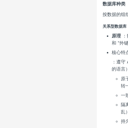
数据库种类
按数据的组
关系型数据库（Re
原理
：
和 "
核心特
：遵守 
的语言
原
转
一
隔
乱
持