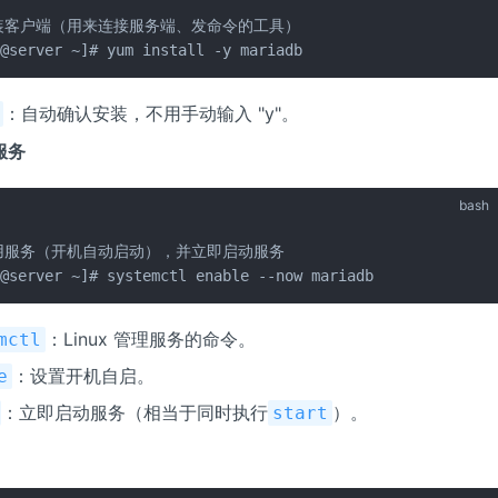
装客户端（用来连接服务端、发命令的工具）

t@server ~]# yum install -y mariadb
：自动确认安装，不用手动输入 "y"。
服务
bash
用服务（开机自动启动），并立即启动服务

t@server ~]# systemctl enable --now mariadb
：Linux 管理服务的命令。
mctl
：设置开机自启。
e
：立即启动服务（相当于同时执行
）。
start