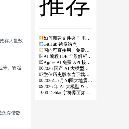
推荐
01
如何新建文件夹？ 电脑
效存大量数
02
新建文件夹的4种方法
GitHub 镜像站点
03
国内可直接用、免费额
04
度/永久免费的大模型AP
AI 编程 IDE 全景解析 2
05
I清单（含 SiliconFlow、
026：Agent 全面接管开
Agnes AI 免费 API 接入
找起来、管起
06
火山、阿里、智谱、百
发链路
指南：文本、生图、生
2026 国产 AI 大模型横
07
度、Kimi、DeepSeek、
视频，一套接口全免费
评：DeepSeek、通义千
微信历史版本含下载地
08
DMXAPI 等）
问、Kimi、文心一言、
址（ Windows PC | 安卓
2026年7月AI圈大地震：
09
星火、豆包谁更能打？
| MAC ）及设置微信不
GPT-5.6被政府限制、Cl
2026 年 AI 大模型 & AI
10
更新
aude入驻Slack、Anthrop
编程工具实战全总结
00 Debian字符界面如何
ic自研芯片
支持中文
避免存错数