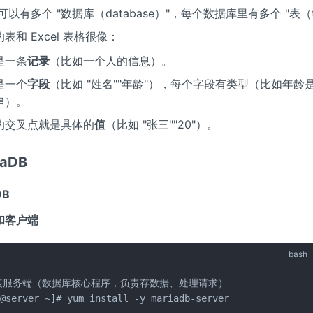
 里可以有多个 "数据库（database）"，每个数据库里有多个 "表（t
表和 Excel 表格很像：
是一条
记录
（比如一个人的信息）。
是一个
字段
（比如 "姓名""年龄"），每个字段有类型（比如年龄
串）。
的交叉点就是具体的
值
（比如 "张三""20"）。
iaDB
DB
和客户端
bash
装服务端（数据库核心程序，负责存数据、处理请求）

@server ~]# yum install -y mariadb-server
