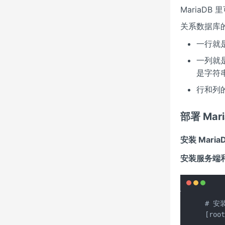
MariaDB
关系数据库的
一行就
一列就
是字符
行和列
部署 Mar
安装 Maria
安装服务端
# 安
[root