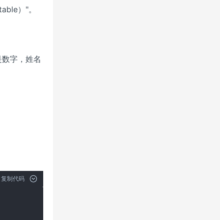
able）"。
是数字，姓名
复制代码