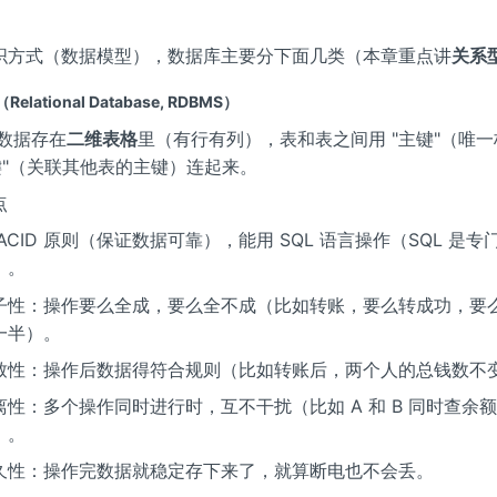
织方式（数据模型），数据库主要分下面几类（本章重点讲
关系
lational Database, RDBMS）
数据存在
二维表格
里（有行有列），表和表之间用 "主键"（唯
外键"（关联其他表的主键）连起来。
点
ACID 原则（保证数据可靠），能用 SQL 语言操作（SQL 是
）。
子性：操作要么全成，要么全不成（比如转账，要么转成功，要
一半）。
致性：操作后数据得符合规则（比如转账后，两个人的总钱数不
离性：多个操作同时进行时，互不干扰（比如 A 和 B 同时查余
）。
久性：操作完数据就稳定存下来了，就算断电也不会丢。