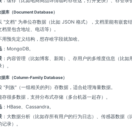
景
：缓存（比如电商商品详情临时存在这，打开更快）、存登录
库（Document Database）
以 "文档" 为单位存数据（比如 JSON 格式），文档里能有嵌套
文档里包含地址、电话等）。
不用预先定义结构，想存啥字段就加啥。
品
：MongoDB。
景
：内容管理（比如博客、新闻）、存用户的多维度信息（比如
录）。
（Column-Family Database）
按 "列族"（一组相关的列）存数据，适合处理海量数据。
能存很多数据，支持分布式存储（多台机器一起存）。
品
：HBase、Cassandra。
景
：大数据分析（比如存所有用户的行为日志）、传感器数据（
的记录）。