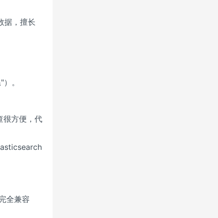
存数据，擅长
"）。
查很方便，代
icsearch
L 完全兼容