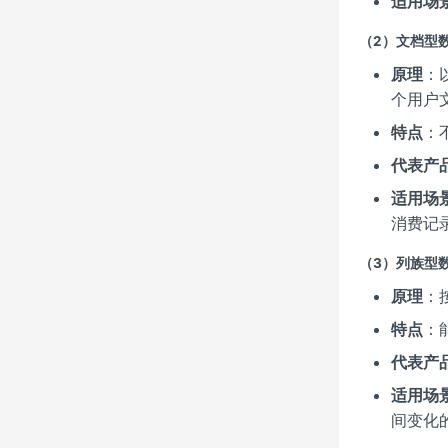
适用场
（2）文档型数据
原理
：
个用户
特点
：
代表产
适用场
消费记
（3）列族型数据库
原理
：
特点
：
代表产
适用场
间变化