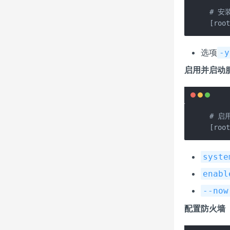
# 安
[roo
选项
-y
启用并启动
# 启
[roo
syste
enabl
--now
配置防火墙