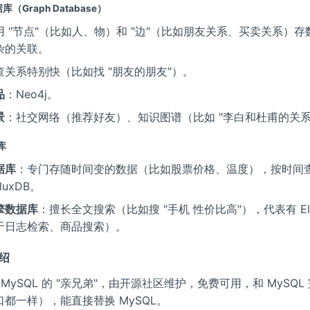
（Graph Database）
用 "节点"（比如人、物）和 "边"（比如朋友关系、买卖关系）
杂的关联。
查关系特别快（比如找 "朋友的朋友"）。
品
：Neo4j。
景
：社交网络（推荐好友）、知识图谱（比如 "李白和杜甫的关系
库
据库
：专门存随时间变的数据（比如股票价格、温度），按时间
fluxDB。
擎数据库
：擅长全文搜索（比如搜 "手机 性价比高"），代表有 Elast
于日志检索、商品搜索）。
介绍
 是 MySQL 的 "亲兄弟"，由开源社区维护，免费可用，和 MySQ
都一样），能直接替换 MySQL。