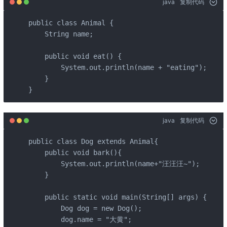
java
复制代码
public class Animal {

    String name;

    public void eat() {

        System.out.println(name + "eating");

    }

}
java
复制代码
public class Dog extends Animal{

    public void bark(){

        System.out.println(name+"汪汪汪~");

    }

    public static void main(String[] args) {

        Dog dog = new Dog();

        dog.name = "大黄";
