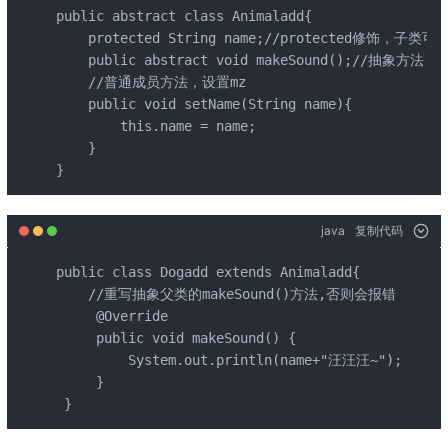
public abstract class Animaladd{

    protected String name;//protected修饰，子类可
    public abstract void makeSound();//抽象方法
    //普通成员方法，设置mz

    public void setName(String name){

        this.name = name;

    }

}
java
复制代码
public class Dogadd extends Animaladd{

    //重写抽象父类的makeSound()方法,否则会报错

     @Override

     public void makeSound() {

         System.out.println(name+"汪汪汪~");

     }

 }