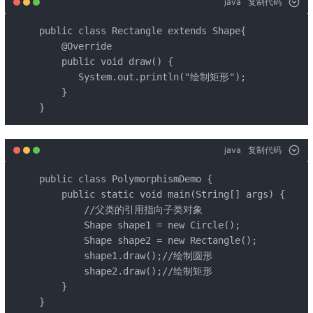
java
复制代码
public class Rectangle extends Shape{

    @Override

    public void draw() {

       System.out.println("绘制矩形");

    }

}
java
复制代码
public class PolymorphismDemo {

    public static void main(String[] args) {

        //父类的引用指向子类对象

        Shape shape1 = new Circle();

        Shape shape2 = new Rectangle();

        shape1.draw();//绘制圆形

        shape2.draw();//绘制矩形

    }

}