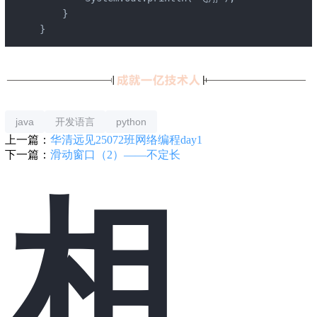
    }

}
java
开发语言
python
上一篇：
华清远见25072班网络编程day1
下一篇：
滑动窗口（2）——不定长
相