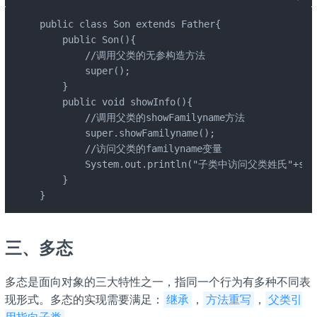
public class Son extends Father{

    public Son(){

        //调用父类的无参构造方法

        super();

    }

    public void showInfo(){

        //调用父类的showFamilyname方法

        super.showFamilyname();

        //访问父类的familyname变量

        System.out.println("子类中访问父类姓氏"+super
    }

}
三、多态
多态是面向对象的三大特性之一，指同一个行为有多种不同表
现形式。多态的实现需要满足：
，
，
继承
方法重写
父类引
。