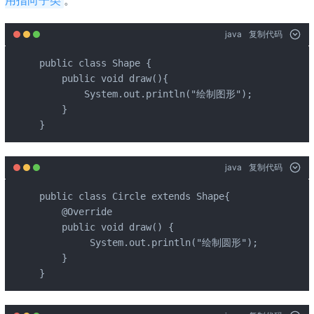
用指向子类
java
复制代码
public class Shape {

    public void draw(){

        System.out.println("绘制图形");

    }

}
java
复制代码
public class Circle extends Shape{

    @Override

    public void draw() {

         System.out.println("绘制圆形");

    }

}