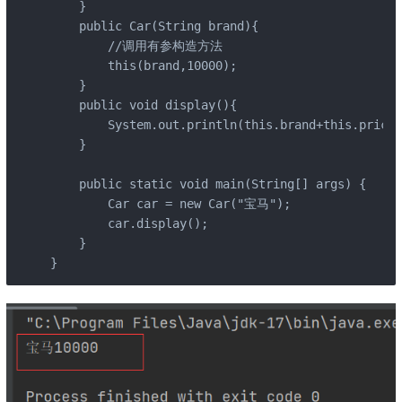
    }

    public Car(String brand){

        //调用有参构造方法

        this(brand,10000);

    }

    public void display(){

        System.out.println(this.brand+this.price);
    }

    public static void main(String[] args) {

        Car car = new Car("宝马");

        car.display();

    }

}