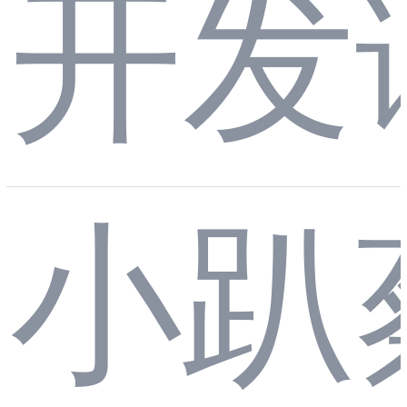
aSc
开发
ript
小趴