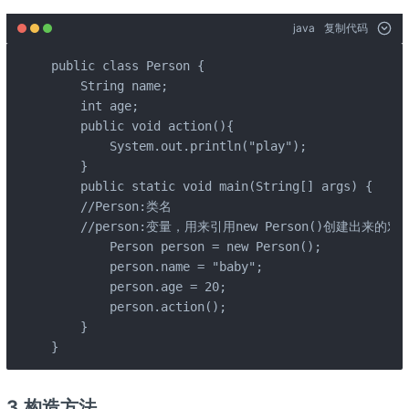
java
复制代码
public class Person {

    String name;

    int age;

    public void action(){

        System.out.println("play");

    }

    public static void main(String[] args) {

    //Person:类名

    //person:变量，用来引用new Person()创建出来的对象
        Person person = new Person();

        person.name = "baby";

        person.age = 20;

        person.action();

    }

}
3.构造方法