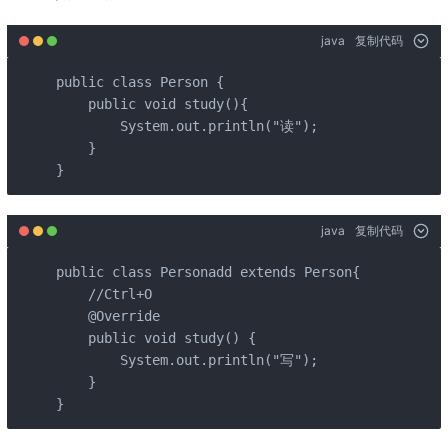
java
复制代码
public class Person {

    public void study(){

        System.out.println("读");

    }

}
java
复制代码
public class Personadd extends Person{

    //Ctrl+O

    @Override

    public void study() {

        System.out.println("写");

    }

}