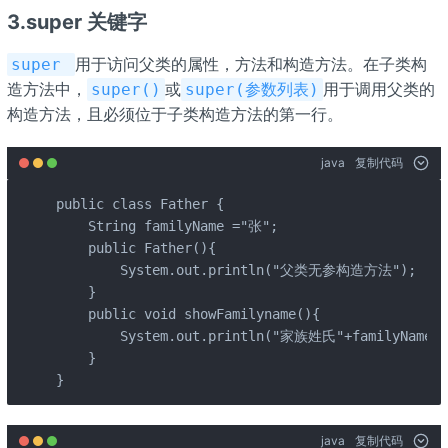
3.super 关键字
用于访问父类的属性，方法和构造方法。在子类构
super
造方法中，
或
用于调用父类的
super()
super(参数列表)
构造方法，且必须位于子类构造方法的第一行。
java
复制代码
public class Father {

    String familyName ="张";

    public Father(){

        System.out.println("父类无参构造方法");

    }

    public void showFamilyname(){

        System.out.println("家族姓氏"+familyName);

    }

}
java
复制代码