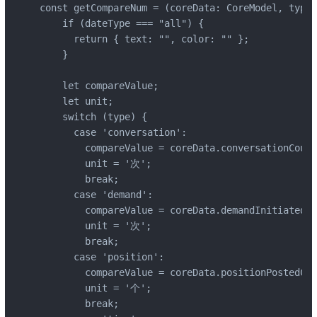
const getCompareNum = (coreData: CoreModel, type:
    if (dateType === "all") {

      return { text: "", color: "" };

    }

    let compareValue;

    let unit;

    switch (type) {

      case 'conversation':

        compareValue = coreData.conversationCount
        unit = '次';

        break;

      case 'demand':

        compareValue = coreData.demandInitiatedCo
        unit = '次';

        break;

      case 'position':

        compareValue = coreData.positionPostedCou
        unit = '个';

        break;
