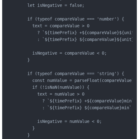
    let isNegative = false;

    if (typeof compareValue === 'number') {

      text = compareValue > 0

        ? `${timePrefix} +${compareValue}${unit}`

        : `${timePrefix} ${compareValue}${unit}`;

      isNegative = compareValue < 0;

    }

    if (typeof compareValue === 'string') {

      const numValue = parseFloat(compareValue);

      if (!isNaN(numValue)) {

        text = numValue > 0

          ? `${timePrefix} +${compareValue}min`

          : `${timePrefix} ${compareValue}min`;

        isNegative = numValue < 0;

      }

    }
