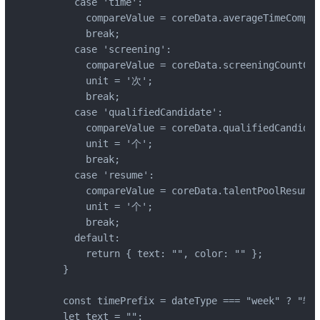
      case 'time':

        compareValue = coreData.averageTimeCompar
        break;

      case 'screening':

        compareValue = coreData.screeningCountCom
        unit = '次';

        break;

      case 'qualifiedCandidate':

        compareValue = coreData.qualifiedCandidat
        unit = '个';

        break;

      case 'resume':

        compareValue = coreData.talentPoolResumeC
        unit = '个';

        break;

      default:

        return { text: "", color: "" };

    }

    const timePrefix = dateType === "week" ? "
    let text = "";
