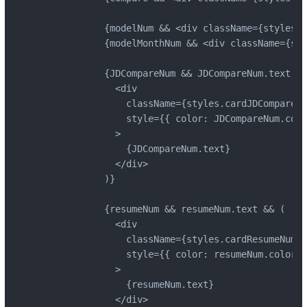
            {modelNum && <div className={styles.c
            {modelMonthNum && <div className={sty
            {JDCompareNum && JDCompareNum.text &&
              <div 

                className={styles.cardJDCompareNu
                style={{ color: JDCompareNum.colo
              >

                {JDCompareNum.text}

              </div>

            )}

            {resumeNum && resumeNum.text && (

              <div 

                className={styles.cardResumeNum} 

                style={{ color: resumeNum.color }}
              >

                {resumeNum.text}

              </div>
