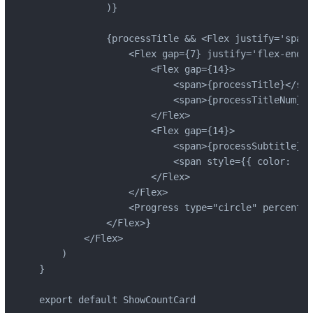
            )}

            {processTitle && <Flex justify='space
                <Flex gap={7} justify='flex-end' 
                    <Flex gap={14}>

                        <span>{processTitle}</spa
                        <span>{processTitleNum}</
                    </Flex>

                    <Flex gap={14}>

                        <span>{processSubtitle}</
                        <span style={{ color: '#D
                    </Flex>

                </Flex>

                <Progress type="circle" percent={
            </Flex>}

        </Flex>

    )

}

export default ShowCountCard