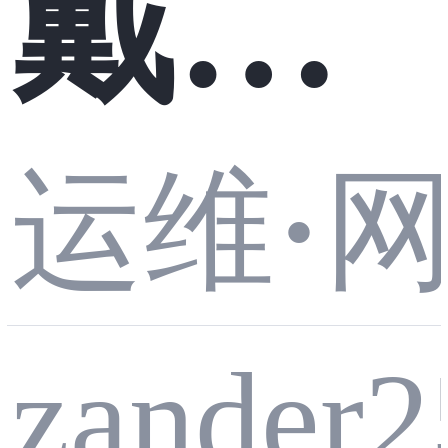
戴西
10
CAx
运维
·
Work
zander2