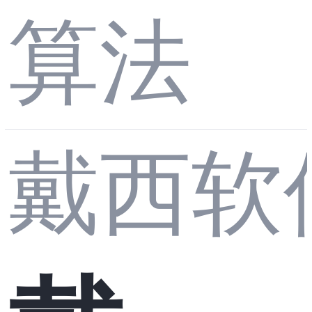
算法
日记
戴西软
- Day