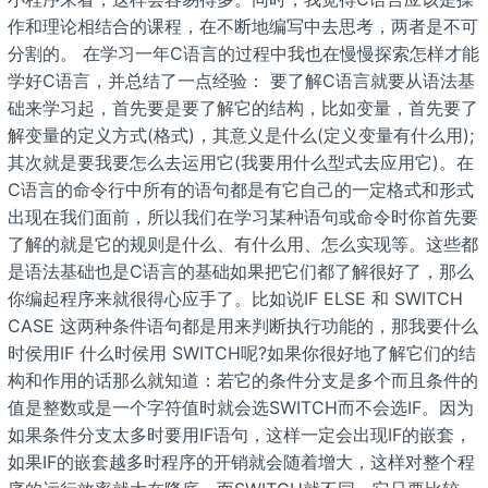
作和理论相结合的课程，在不断地编写中去思考，两者是不可
分割的。 在学习一年C语言的过程中我也在慢慢探索怎样才能
学好C语言，并总结了一点经验： 要了解C语言就要从语法基
础来学习起，首先要是要了解它的结构，比如变量，首先要了
解变量的定义方式(格式)，其意义是什么(定义变量有什么用);
其次就是要我要怎么去运用它(我要用什么型式去应用它)。在
C语言的命令行中所有的语句都是有它自己的一定格式和形式
出现在我们面前，所以我们在学习某种语句或命令时你首先要
了解的就是它的规则是什么、有什么用、怎么实现等。这些都
是语法基础也是C语言的基础如果把它们都了解很好了，那么
你编起程序来就很得心应手了。比如说IF ELSE 和 SWITCH
CASE 这两种条件语句都是用来判断执行功能的，那我要什么
时侯用IF 什么时侯用 SWITCH呢?如果你很好地了解它们的结
构和作用的话那么就知道：若它的条件分支是多个而且条件的
值是整数或是一个字符值时就会选SWITCH而不会选IF。因为
如果条件分支太多时要用IF语句，这样一定会出现IF的嵌套，
如果IF的嵌套越多时程序的开销就会随着增大，这样对整个程