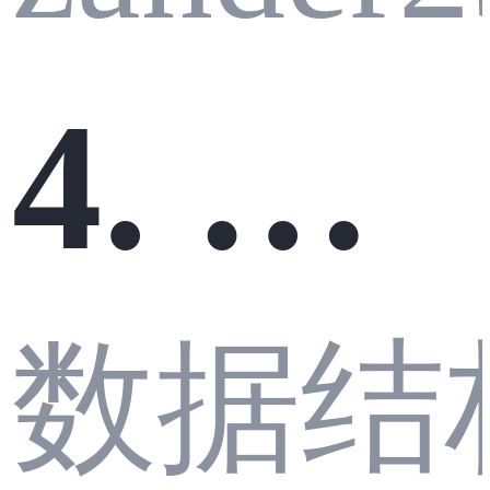
s.VP
4. 寻
G车
数据结
找两