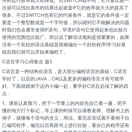
序的运行效率就大在降底。而SWITCH就不同，它只要比较一
次就可以找出条件的结果比起嵌套IF它的效率就大大的提高了
很多。不过SWITCH也有它的约束条件，就是它的条件值一定
要是一个整型数或是一个字符值，所以碰到它不能解决的问题
时我们也会通常使用IF语句，毕竟IF语句它使用起来也比较方
便用的范围也比较广。所以说了解语法规则是很重要的，如果
没有一个良好的语法基础是很难编出一个好的程序!学习好基
础后我们就可以开始来编程了。
C语言学习心得集合 篇5
C语言是一种结构化语言，是大部分编程语言的基础，C语言
学好了，以后的JAVA，C#以及更多的编程语言才有可能学
好。下面就跟南宁达内小编一起，要学好C语言必须了解的四
点：
1、课前认真预习，把下一节要上的内容先自己看一遍，把不
懂的地方打个标记，等上课的时候可以请教老师。理解书上的
例子，搞懂每个语句的含义，用法。看完后尝试着不看例子自
己编写程序，编完以后再跟书上进行比较，看自己的程序还有