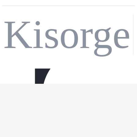
Kisorge
辆工
个正
【电
程仿
序数