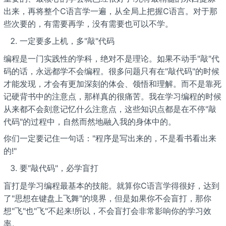
出来，再将整个C语言学一遍，从全局上把握C语言。对于那
些次要的，有需要再学，没有需要也可以不学。
一定要多上机，多"敲"代码
编程是一门实践性的学科，绝对不是理论。如果不动手"敲"代
码的话，永远都学不会编程。很多问题只有在"敲代码"的时候
才能发现，才会有更加深刻的体会、领悟和理解。而不是靠死
记硬背书中的注意点，那样真的很痛苦。我在学习编程的时候
从来都不会刻意记忆什么注意点，这些知识点都是在不停"敲
代码"的过程中，自然而然地融入我的身体中的。
你们一定要记住一句话："程序是写出来的，不是看书看出来
的!"
要"敲代码"，必学盲打
盲打是学习编程最基本的技能。就算你C语言学得很好，达到
了"思想在键盘上飞舞"的境界，但是如果你不会盲打，那你
想"飞"也"飞"不起来!所以，不会盲打会非常影响你的学习效
率。