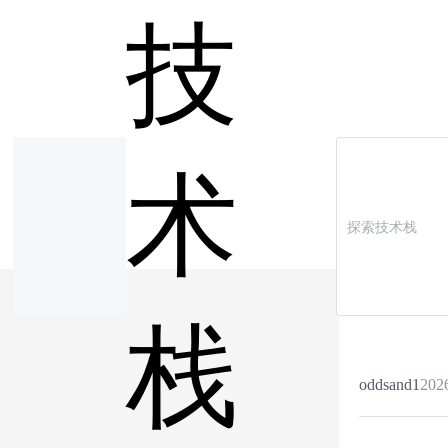
技
术
栈
oddsand1
202