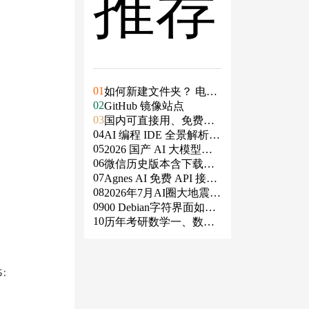
推荐
01
如何新建文件夹？ 电脑
02
新建文件夹的4种方法
GitHub 镜像站点
03
国内可直接用、免费额
04
度/永久免费的大模型AP
AI 编程 IDE 全景解析 2
05
I清单（含 SiliconFlow、
026：Agent 全面接管开
2026 国产 AI 大模型横
06
火山、阿里、智谱、百
发链路
评：DeepSeek、通义千
微信历史版本含下载地
07
度、Kimi、DeepSeek、
问、Kimi、文心一言、
址（ Windows PC | 安卓
Agnes AI 免费 API 接入
08
DMXAPI 等）
星火、豆包谁更能打？
| MAC ）及设置微信不
指南：文本、生图、生
2026年7月AI圈大地震：
09
更新
视频，一套接口全免费
GPT-5.6被政府限制、Cl
00 Debian字符界面如何
10
aude入驻Slack、Anthrop
支持中文
历年考研数学一、数学
ic自研芯片
二、数学三真题试卷及
答案PDF