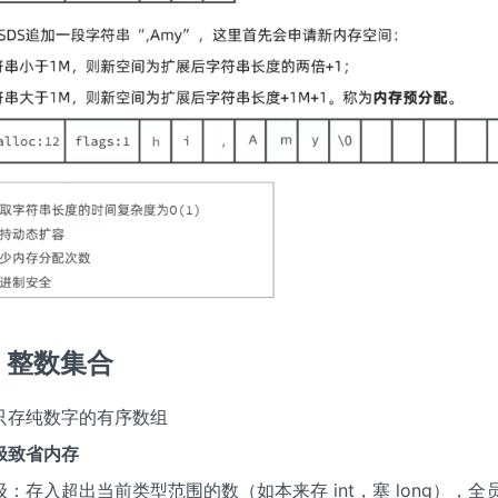
et 整数集合
只存纯数字的有序数组
极致省内存
：存入超出当前类型范围的数（如本来存 int，塞 long），全