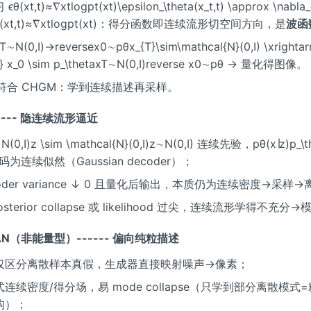
(xt,t)≈∇xtlog⁡pt(xt)\epsilon_\theta(x_t,t) \approx \nabla_
)ϵθ(xt,t)≈∇xtlogpt(xt)：得分函数即连续流形切空间方向，是
波函
N(0,I)→reversex0∼pθx_{T}\sim\mathcal{N}(0,I) \xrightarr
}} x_0 \sim p_\thetaxT∼N(0,I)reverse x0∼pθ → 量化得图像。
确符合 CHGM：学到连续描述再采样。
------ 隐连续流形逼近
(0,I)z \sim \mathcal{N}(0,I)z∼N(0,I) 连续先验，pθ(x∣z)p_\th
 解码为连续似然（Gaussian decoder）；
coder variance ↓ 0 且量化后输出，本质仍为连续密度→采样
posterior collapse 或 likelihood 过尖，连续流形学得不充分
GAN（非能量型）------ 偏向纯粒描述
仅区分离散样本真假，生成器直接映射噪声→像素；
连续密度/得分场，易 mode collapse（只学到部分离散模式
构）；