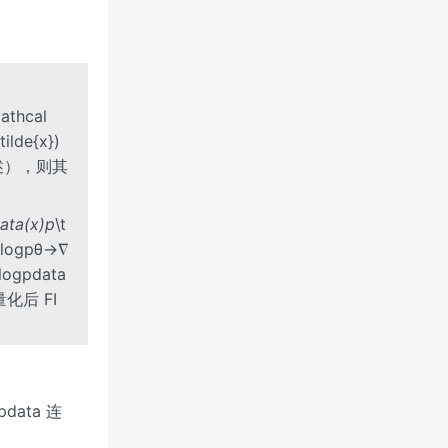
athcal
tilde{x})
纯粒描述），则其
a(x)p
\t
log⁡pθ→∇
∇logpdata
量化后 FI
pdata 连