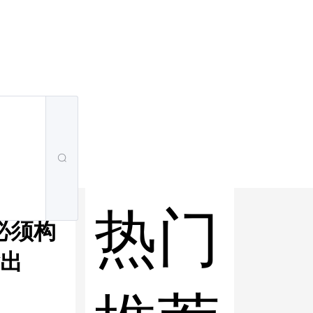
热门
必须构
出