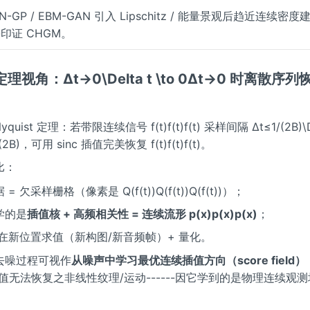
AN-GP / EBM-GAN 引入 Lipschitz / 能量景观后趋近连续
--印证 CHGM。
理视角：Δt→0\Delta t \to 0Δt→0 时离散序
Nyquist 定理：若带限连续信号 f(t)f(t)f(t) 采样间隔 Δt≤1/(2B)\Del
1/(2B)，可用 sinc 插值完美恢复 f(t)f(t)f(t)。
比：
= 欠采样栅格（像素是 Q(f(t))Q(f(t))Q(f(t))）；
学的是
插值核 + 高频相关性 = 连续流形 p(x)p(x)p(x)
；
 在新位置求值（新构图/新音频帧）+ 量化。
去噪过程可视作
从噪声中学习最优连续插值方向（score field）
n 插值无法恢复之非线性纹理/运动------因它学到的是物理连续观
。