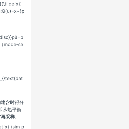
(\tilde{x})
{u:Q(u)=x~}p
disc}}pθ=p
ode-se
_{\text{dat
扰动构建含时得分
逐步去噪即从热平衡
"再采样
。
{x} \sim p