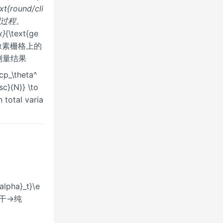
ext{round/cli
观测过程。
}
{\text{ge
t{ 在像素栅格上的
影测量结果
_\theta^
sc}(N)} \to
 total varia
alpha}_t}\e
相干→纯