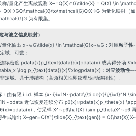
量化产生离散观测 X~=Q(X)∈G\tilde{X} = Q(X) \in \mathc
Q:X→GQ:\mathcal{X}\to\mathcal{G}Q:X→G 为量化映射（如 
athcal{G}G 为有限集。
（粒与波之信息映射）
量化输出 x~∈G\tilde{x} \in \mathcal{G}x~∈G：对应
粒子性
-
定域、可数；
续密度 pdata(x)p_{\text{data}}(x)pdata(x) 或其得分场 ∇xlo
nabla_x \log p_{\text{data}}(x)∇xlogpdata(x)：对应
波动性
--
非定域、具干涉结构（高频相关性即纹理/运动连续性）。
限 i.i.d. 样本 {x~i}i=1N∼pdata\{\tilde{x}
i\}
{i=1}^N \si
i=1N∼pdata 近似恢复连续分布 pθ(x)≈pdata(x)p_\theta(x) \appr
x)pθ(x)≈pdata(x)，使采样 X^∼pθ\hat{X} \sim p_\thetaX^
出 X~gen=Q(X^)\tilde{X}_{\text{gen}} = Q(\hat{X})X