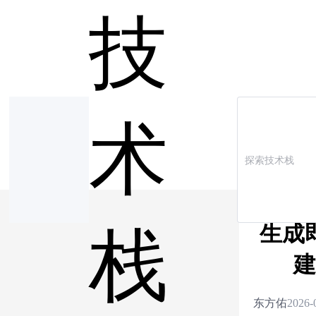
技
术
生成
栈
建
东方佑
2026-