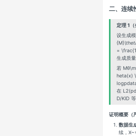
二、连续性
定理 1
设生成模型 
{M}
\th
= \frac
生成质量
若 Mθ\ma
heta(x)
log⁡pdat
在 L2(p
D/KI
证明概要（
数据生
续，X~=Q