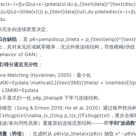
sc(x~)=∫{u:Q(u)=x~}pdata(u) du p_{\text{data}}^{\text{disc}}
{\{u:Q(u)=\tilde{x}\}} p_{\text{data}}(u)\,du pdatadisc(x~)=∫
)du
布完全由连续密度决定。
拟合缺陷
：若 pθ=pempdiscp_\theta = p_{\text{emp}}^{\text{
isc，其对未见区域赋零概率，无法外推连续结构，导致模糊/伪纹（m
behavior of GAN）。
度/得分逼近充分性
：
ore Matching (Hyvärinen, 2005)：最小化
M(θ)=Epdata
\mathcal{L}
{\text{SM}}(\theta) = \mathbb{E}
{p
}
LSM(θ)=Epdata
不显式归一化 pθp_\thetapθ 下学习连续结构。
模型（Song & Ermon 2019; Ho et al. 2020）通过噪声
∇xtlog⁡pt(xt)\nabla_{x_t}\log p_t(x_t)∇xtlogpt(xt)，
纯波/各向同性高斯）重建原始连续流形结构------即
学到"波函数
测量（坍缩）
：生成时从 pθ(x)p_\theta(x)pθ(x) 抽取 x^∼pθ\hat