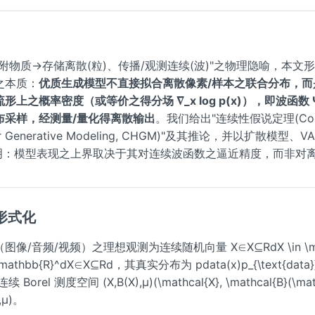
附物质→存储离散(粒)、传播/观测连续(波)"之物理隐喻，本文
之本质：
优质生成模型不直接拟合离散像素/样本之联合分布，而
形上之概率密度（或等价之得分场 ∇_x log p(x)），即波函数
布采样，经测量/量化得离散输出
。我们给出"连续性假说定理(Conti
 for Generative Modeling, CHGM)"及其推论，并以扩散模型、
 说明：模型表现之上界取决于其对连续波函数之逼近精度，而非对
形式化
像/音频/视频）之理想观测为连续随机向量 X∈X⊆RdX \in \mat
 \mathbb{R}^dX∈X⊆Rd，其真实分布为 pdata(x)p_{\text{data}}
Borel 测度空间 (X,B(X),μ)(\mathcal{X}, \mathcal{B}(\math
),μ)。