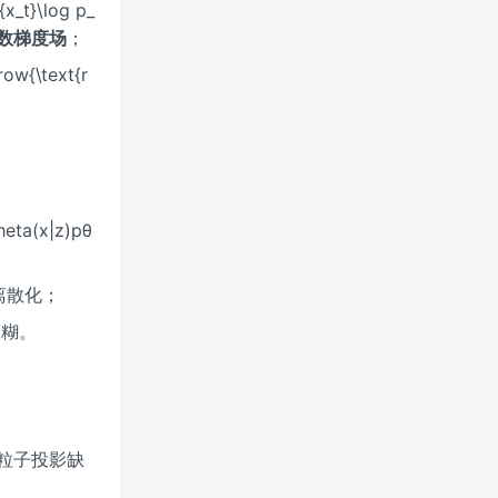
{x_t}\log p_
数梯度场
；
ow{\text{r
eta(x|z)pθ
→离散化；
→模糊。
=粒子投影缺