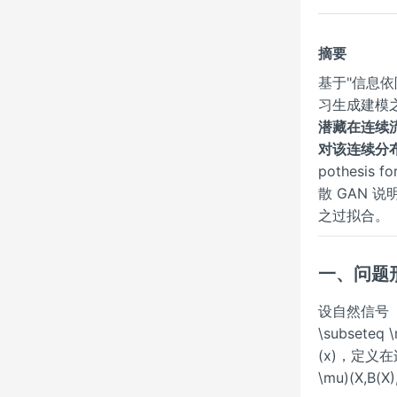
摘要
基于"信息依
习生成建模
潜藏在连续流
对该连续分
pothesis
散 GAN
之过拟合。
一、问题
设自然信号（图
\subseteq
(x)，定义在连续 
\mu)(X,B(X