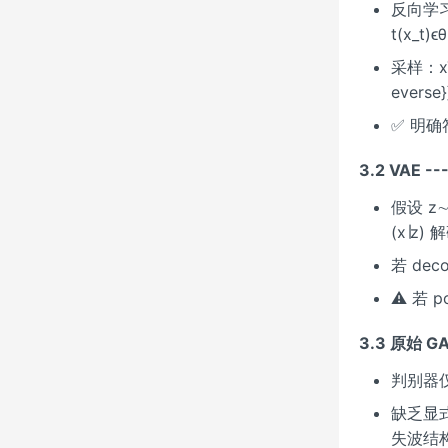
反向学习 ϵθ
t(x_t
采样：xT∼
everse
✅ 明
3.2 VAE 
假设 z∼N
(x∣z)
若 de
⚠️ 若 
3.3 原始 
判别器
缺乏显式
失波结