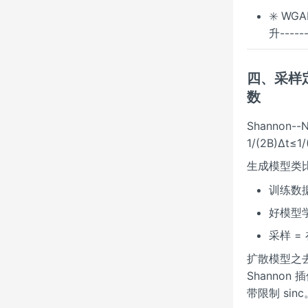
✳️ WG
升----
四、采样定
数
Shannon--
1/(2B)Δt≤
生成模型类
训练数据 
好模型
采样 =
扩散模型之
Shanno
带限制 sinc