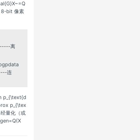
al{G}X~=Q
8-bit 像素
-----离
g⁡pdata
----连
m p_{\text{d
ox p_{\tex
∼pθ 再经量化（或
~gen=Q(X