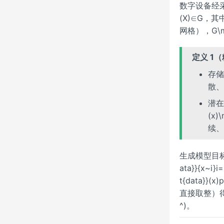
数字设备经采样/
(X)∈G，其中 
网格），G\m
定义 1
存储/
散、
潜在连
(x)\
续、
生成模型目标：由有
ata}}{x~i}
t{data}}(
直接取整）得生成输
^)。