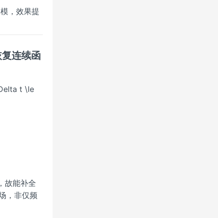
密度建模，效果提
列恢复连续函
ta t \le
，故能补全
测场，非仅频