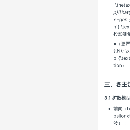
_\thet
p}(\h
x~ge
n}} \t
投影测量
∎（更严谨
{(N)} \
p_{\tex
tion）
三、各主
3.1 扩散模
前向 xt=α
psil
波）；