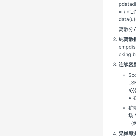
pdatadi
= \int_
data(u
离散分
纯离散
empd
eking 
连续密
Sc
LS
a}}
可在
扩散
场 
（
采样即