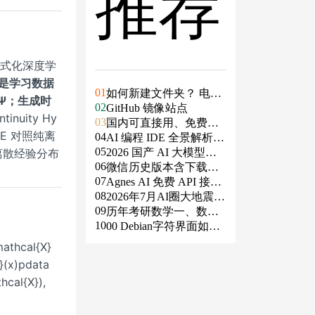
推荐
形式化深度学
是学习数据
01
如何新建文件夹？ 电脑
 Ψ；生成时
02
新建文件夹的4种方法
GitHub 镜像站点
nuity Hy
03
国内可直接用、免费额
VAE 对照纯离
04
度/永久免费的大模型AP
AI 编程 IDE 全景解析 2
05
离散经验分布
I清单（含 SiliconFlow、
026：Agent 全面接管开
2026 国产 AI 大模型横
06
火山、阿里、智谱、百
发链路
评：DeepSeek、通义千
微信历史版本含下载地
07
度、Kimi、DeepSeek、
问、Kimi、文心一言、
址（ Windows PC | 安卓
Agnes AI 免费 API 接入
08
DMXAPI 等）
星火、豆包谁更能打？
| MAC ）及设置微信不
指南：文本、生图、生
2026年7月AI圈大地震：
09
更新
视频，一套接口全免费
GPT-5.6被政府限制、Cl
历年考研数学一、数学
10
aude入驻Slack、Anthrop
二、数学三真题试卷及
00 Debian字符界面如何
ic自研芯片
答案PDF
支持中文
hcal{X}
(x)pdata
cal{X}),