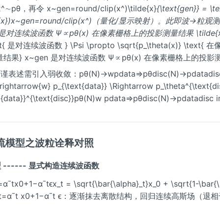
ax^∼pθ，再令 x~gen=round/clip(x^)\tilde{x}
{\text{gen}} = \t
at{x})x~gen=round/clip(x^)（量化/显示映射）。此即波→粒
n 是对连续波函数 Ψ∝pθ(x) 在像素栅格上的投影测量结果 \tilde{x
ext{ 是对连续波函数 } \Psi \propto \sqrt{p_\theta(x)} \tex
结果} x~gen 是对连续波函数 Ψ∝pθ(x) 在像素栅格上的投
表述需引入弱收敛：pθ(N)→wpdata⇒pθdisc(N)→pdatadiscp
xrightarrow{w} p_{\text{data}} \Rightarrow p_\theta^{\text{di
t{data}}^{\text{disc}}pθ(N)w pdata⇒pθdisc(N)→pdatadisc in
流模型之波粒诠释对照
型 ------ 显式构造连续波函数
ˉtx0+1−αˉtϵx_t = \sqrt{\bar{\alpha}_t}x_0 + \sqrt{1-\bar{\
onxt=αˉt x0+1−αˉt ϵ：逐渐抹去离散结构，回归连续高斯场（退