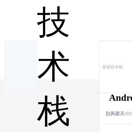
技
术
An
栈
刮风那天
202