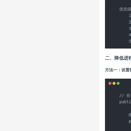
优先
    
    
    
    
    
二、降低进
方法一：设置
// 
publi
    @
    p
     