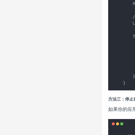
    
   
    L
    f
     
    
    
     
     
    }
}
方法三：停止
如果你的应