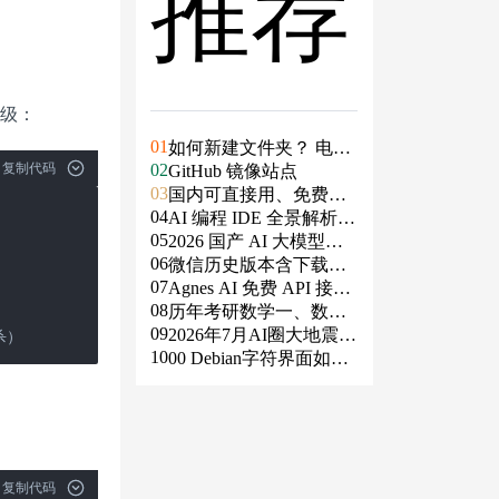
推荐
优先级：
01
如何新建文件夹？ 电脑
复制代码
02
新建文件夹的4种方法
GitHub 镜像站点
03
国内可直接用、免费额
04
度/永久免费的大模型AP
AI 编程 IDE 全景解析 2
05
I清单（含 SiliconFlow、
026：Agent 全面接管开
2026 国产 AI 大模型横
06
火山、阿里、智谱、百
发链路
评：DeepSeek、通义千
微信历史版本含下载地
07
度、Kimi、DeepSeek、
问、Kimi、文心一言、
址（ Windows PC | 安卓
Agnes AI 免费 API 接入
08
DMXAPI 等）
星火、豆包谁更能打？
| MAC ）及设置微信不
指南：文本、生图、生
历年考研数学一、数学
09
更新
视频，一套接口全免费
二、数学三真题试卷及
2026年7月AI圈大地震：
被杀）
10
答案PDF
GPT-5.6被政府限制、Cl
00 Debian字符界面如何
aude入驻Slack、Anthrop
支持中文
ic自研芯片
复制代码