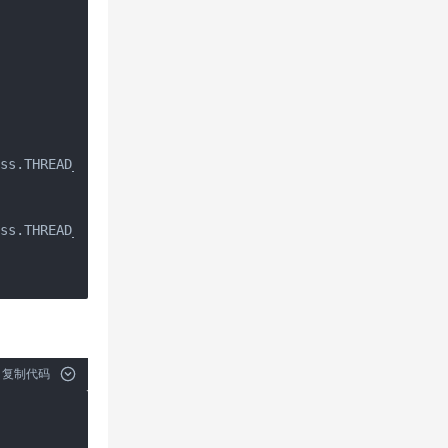
ss.THREAD_PRIORITY_BACKGROUND);

ss.THREAD_PRIORITY_LOWEST);

复制代码