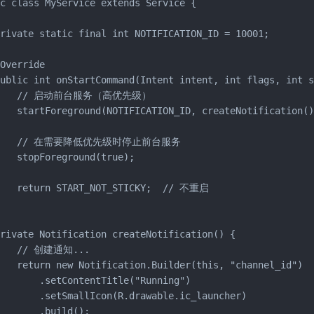
c class MyService extends Service {

rivate static final int NOTIFICATION_ID = 10001;

Override

ublic int onStartCommand(Intent intent, int flags, int s
     // 启动前台服务（高优先级）

   startForeground(NOTIFICATION_ID, createNotification()
     // 在需要降低优先级时停止前台服务

   stopForeground(true);

    return START_NOT_STICKY;  // 不重启



rivate Notification createNotification() {

    // 创建通知...

   return new Notification.Builder(this, "channel_id")

       .setContentTitle("Running")

       .setSmallIcon(R.drawable.ic_launcher)

       .build();
