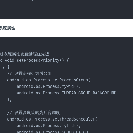


系统属性
通过系统属性设置进程优先级

c void setProcessPriority() {

ry {

     // 设置进程组为后台组

   android.os.Process.setProcessGroup(

       android.os.Process.myPid(),

       android.os.Process.THREAD_GROUP_BACKGROUND

   );

     // 设置调度策略为后台调度

   android.os.Process.setThreadScheduler(

       android.os.Process.myTid(),

       android.os.Process.SCHED_BATCH
