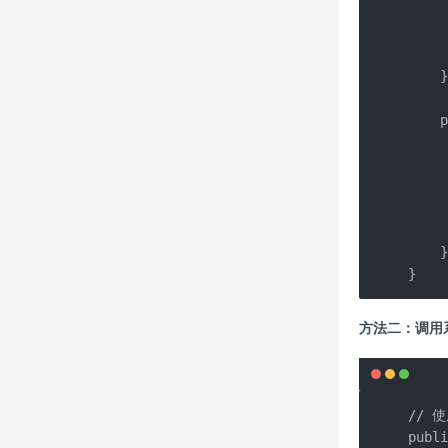
   
     
    }
    p
   
    
   
     
    }
}
方法二：调用系
// 使
publi