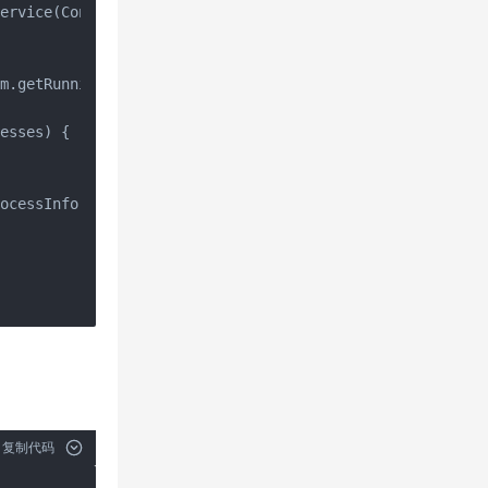
ervice(Context.ACTIVITY_SERVICE);

m.getRunningAppProcesses();

esses) {

ocessInfo.IMPORTANCE_BACKGROUND;

复制代码