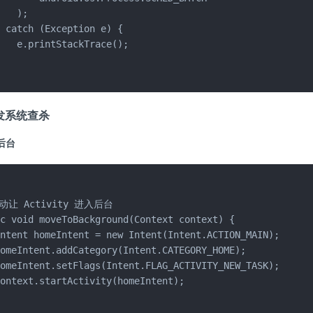
   );

 catch (Exception e) {

   e.printStackTrace();



发系统查杀
入后台
动让 Activity 进入后台

c void moveToBackground(Context context) {

ntent homeIntent = new Intent(Intent.ACTION_MAIN);

omeIntent.addCategory(Intent.CATEGORY_HOME);

omeIntent.setFlags(Intent.FLAG_ACTIVITY_NEW_TASK);

ontext.startActivity(homeIntent);
