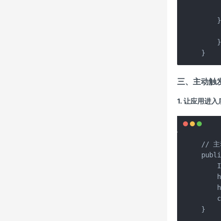
     
    }
     
    }
}
三、主动触
1. 让应用进
// 主
publi
    I
    h
    h
    c
}