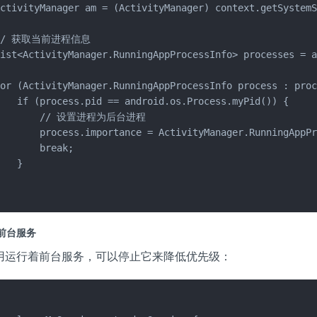
ActivityManager am = (ActivityManager) context.getSystemS
 // 获取当前进程信息

ist<ActivityManager.RunningAppProcessInfo> processes = a
or (ActivityManager.RunningAppProcessInfo process : proc
   if (process.pid == android.os.Process.myPid()) {

        // 设置进程为后台进程

        process.importance = ActivityManager.RunningAppPr
       break;

   }



前台服务
用运行着前台服务，可以停止它来降低优先级：