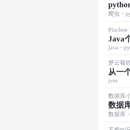
pyth
爬虫
·
p
Pluchon
Jav
java
·
py
梦云莓铃
从一个
jvm
数据库
数据
数据库
·
备份
不瘦80