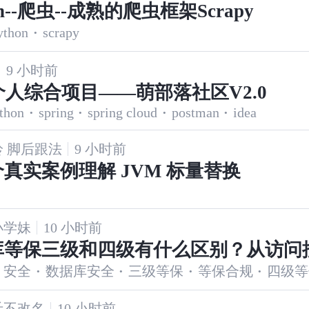
on--爬虫--成熟的爬虫框架Scrapy
ython
·
scrapy
9 小时前
a个人综合项目——萌部落社区V2.0
thon
·
spring
·
spring cloud
·
postman
·
idea
 脚后跟法
9 小时前
真实案例理解 JVM 标量替换
小学妹
10 小时前
库等保三级和四级有什么区别？从访问
安全
·
数据库安全
·
三级等保
·
等保合规
·
四级等
恢复的完整对比
斤不改名
10 小时前