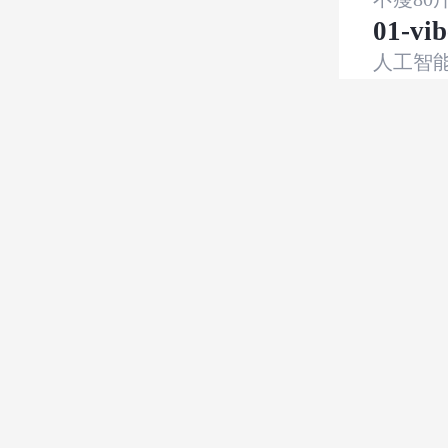
01-v
人工智
夜雪一
如何
python
看浪的
第3讲：
jvm
·
数
大眼、
5.m
数据库
·