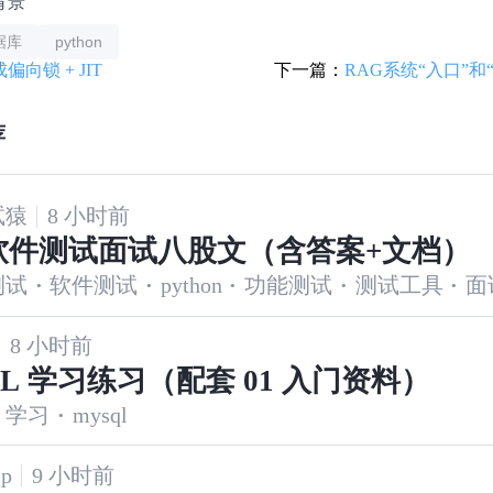
背景
据库
python
偏向锁 + JIT
下一篇：
RAG系统“入口”和
荐
试猿
8 小时前
6软件测试面试八股文（含答案+文档）
测试
·
软件测试
·
python
·
功能测试
·
测试工具
·
面
8 小时前
QL 学习练习（配套 01 入门资料）
学习
·
mysql
p
9 小时前