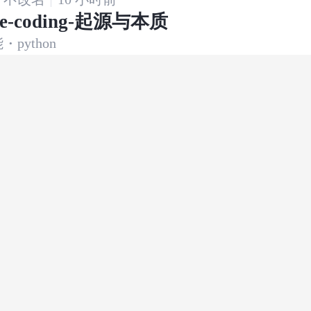
ibe-coding-起源与本质
能
·
python
千
10 小时前
对新闻数据进行模糊去重
路人
11 小时前
手写第一个 MCP Server（Python 
据库
·
oracle
不聚光
11 小时前
ysql--主从同步安装部署
mysql