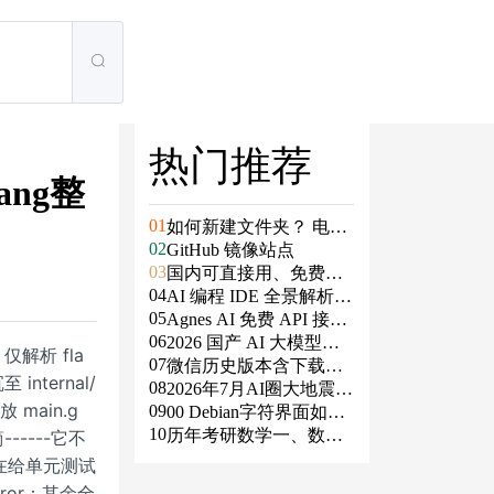
热门推荐
lang整
01
如何新建文件夹？ 电脑
02
新建文件夹的4种方法
GitHub 镜像站点
03
国内可直接用、免费额
04
度/永久免费的大模型AP
AI 编程 IDE 全景解析 2
05
I清单（含 SiliconFlow、
026：Agent 全面接管开
Agnes AI 免费 API 接入
06
火山、阿里、智谱、百
发链路
指南：文本、生图、生
2026 国产 AI 大模型横
 仅解析 fla
07
度、Kimi、DeepSeek、
视频，一套接口全免费
评：DeepSeek、通义千
微信历史版本含下载地
nternal/
08
DMXAPI 等）
问、Kimi、文心一言、
址（ Windows PC | 安卓
2026年7月AI圈大地震：
放 main.g
09
星火、豆包谁更能打？
| MAC ）及设置微信不
GPT-5.6被政府限制、Cl
00 Debian字符界面如何
10
更新
aude入驻Slack、Anthrop
支持中文
历年考研数学一、数学
------它不
ic自研芯片
二、数学三真题试卷及
在给单元测试
答案PDF
error；其余全