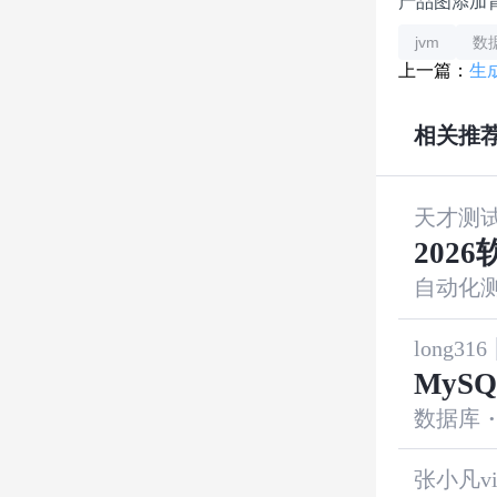
产品图添加
jvm
数
上一篇：
生成
相关推
天才测
202
自动化
long316
MyS
数据库
·
张小凡vi