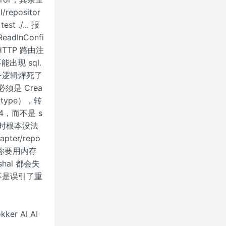
/repositor
 ./... 报
ReadInConfi
TTP 路由注
能出现 sql.
业务逻辑焊死了
必须是 Crea
库 type），转
64，而不是 s
 仓库时根本没法
pter/repo
，你要用内存
shal 都会失
查是不是误引了重
r AI AI