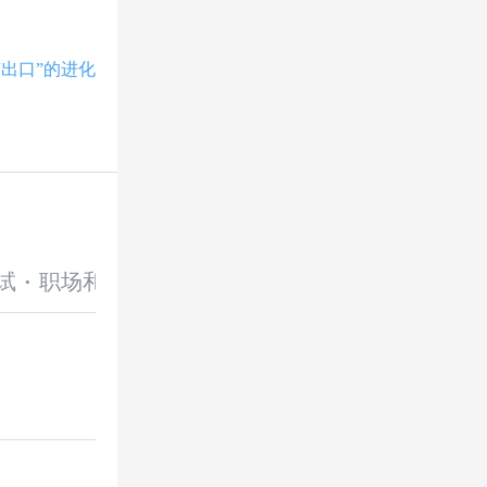
“出口”的进化
试
·
职场和发展