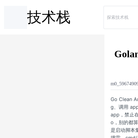
技术栈
Gola
m0_5967490
Go Clean
g、调用 ap
app，禁止在 c
o，别的都算越
是启动脚本
埋雷。cmd/a