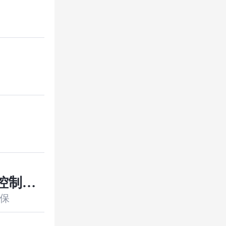
控制到
保