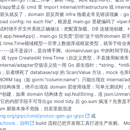
l/app禁止在 cmd 里 import internal/infrastructure 或 internal
头就反了，domain 层反而被 infra 拖着走常见错误现象：go test
load config: no such file"，根源是 main.go 里硬编码了 viper.
测试时绕不开文件系统正确做法：把配置加载、DB 连接池创建、H
pp.NewApp()，main.go 仅负责"启动"这个动作domain 层不
ing 或 time.Time领域模型一旦带上数据库或框架类型，就等于给
----这不是设计，是自缚手脚。domain/user.go 中的时间字段
ring 或 type CreatedAt time.Time（自定义类型，不直接用标准
ternal/adapter空值语义统一用 Go 原生指针：*string、*int
tring；后者绑死了 database/sql 的 Scan/Value 方法，mock
M tag（如 gorm:"column:name"）只能出现在 internal/ada
 的映射结构体里，绝不出现在 domain 层使用场景：写单元测试时
，如果 domain 结构体含 sql.NullString，连 json.Unmar
因为它的内部字段不可导出go mod tidy 后 go.sum 疯涨？先
o.sum 膨胀本身不危险，但若里面混进
ang.org/grpc/cmd/protoc-gen-go-grpc
或
g/x/tools，说明
build 流程已把开发期工具打进生产依赖。 Mokke