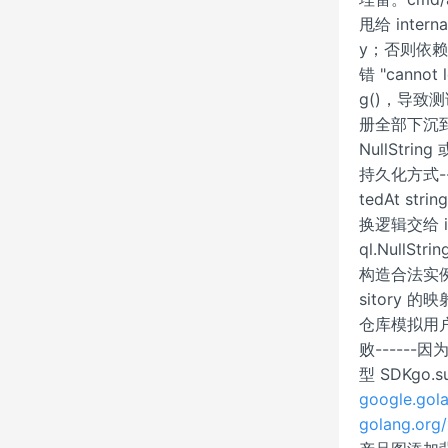
甩给 interna
y；否则依赖箭
错 "cannot 
g()，导致
册全部下沉到 a
NullStr
持久化方式--
tedAt st
换逻辑交给 in
ql.NullS
构造合法实例OR
sitory
仓库模拟用户创建
败------
型 SDKg
google.gol
golang.or