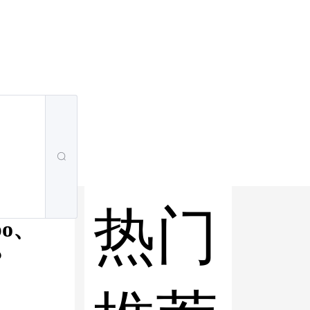
热门
po、
？