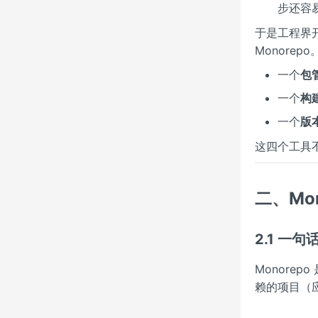
步还容易
于是工程界开
Monore
一个
包
一个
构
一个
版
这四个工具
二、Mo
2.1 一句
Monore
赖的项目（