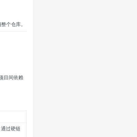
。
崩整个仓库。
项目间依赖
份，通过硬链