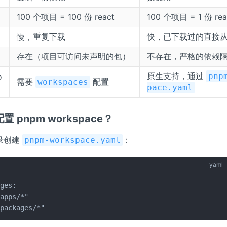
100 个项目 = 100 份 react
100 个项目 = 1 份 rea
慢，重复下载
快，已下载过的直接
存在（项目可访问未声明的包）
不存在，严格的依赖
原生支持，通过
o
pnp
需要
配置
workspaces
pace.yaml
配置 pnpm workspace？
录创建
：
pnpm-workspace.yaml
yaml
ges:

apps/*"

"packages/*"