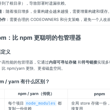
升到了根目录），导致部署时遗漏依赖。
能
：随着项目增多，全量构建会越来越慢，需要增量构建和缓存
协作
：需要合理的 CODEOWNERS 和分支策略，避免一个人改
pm：比 npm 更聪明的包管理器
话定义
一个高性能的包管理器，它通过
内容可寻址存储
和
符号链接
实现多
比 npm/yarn 更快、更省磁盘空间。
npm / yarn 有什么区别？
npm / yarn（传统）
pnpm
每个项目
都
全局 store 存储一
node_modules
复制一份依赖
接复用