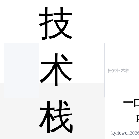
技
术
一口
栈
kyriewen
2026