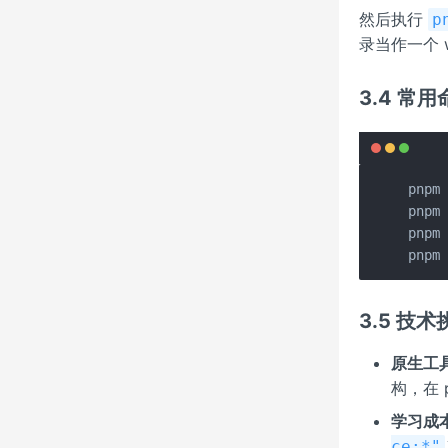
然后执行
p
录当作一个 
3.4 常用
pnpm
pnpm
pnpm
pnpm
3.5 技术
原生工
构，在 
学习成
ce:*"