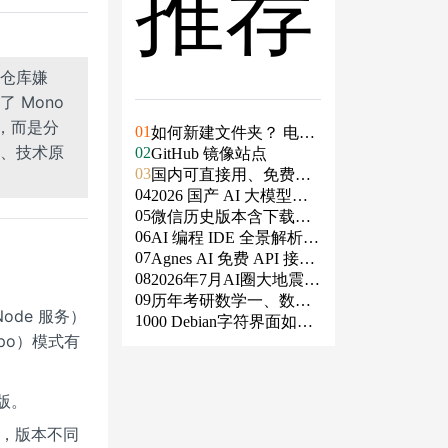
推荐
仓库嫌
 Mono
代，而是分
01
如何新建文件夹？ 电脑
、技术原
02
新建文件夹的4种方法
GitHub 镜像站点
03
国内可直接用、免费额
04
度/永久免费的大模型AP
2026 国产 AI 大模型横
05
I清单（含 SiliconFlow、
评：DeepSeek、通义千
微信历史版本含下载地
06
火山、阿里、智谱、百
问、Kimi、文心一言、
址（ Windows PC | 安卓
AI 编程 IDE 全景解析 2
07
度、Kimi、DeepSeek、
星火、豆包谁更能打？
| MAC ）及设置微信不
026：Agent 全面接管开
Agnes AI 免费 API 接入
08
DMXAPI 等）
更新
发链路
指南：文本、生图、生
2026年7月AI圈大地震：
09
视频，一套接口全免费
GPT-5.6被政府限制、Cl
历年考研数学一、数学
de 服务）
10
aude入驻Slack、Anthrop
二、数学三真题试卷及
00 Debian字符界面如何
po）模式有
ic自研芯片
答案PDF
支持中文
版。
，版本不同