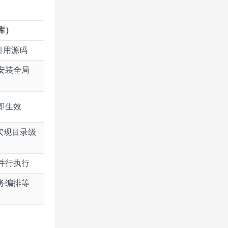
仓库）
引用源码
安装全局
即生效
 实现目录级
并行执行
任务编排等