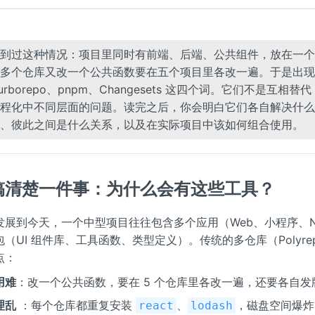
到过这种情况：项目里同时有前端、后端、公共组件，放在一个
多个仓库又改一个公共函数要在五个项目里各改一遍。于是出现了
Turborepo、pnpm、Changesets 这四个词。它们不是互相替
程化中不同层面的问题。读完之后，你会明白它们各自解决什么
、彼此之间是什么关系，以及在实际项目中该如何组合使用。
搞清楚一件事：为什么会有这些工具？
发展到今天，一个中型项目往往包含多个应用（Web、小程序、No
（UI 组件库、工具函数、类型定义）。传统的多仓库（Polyre
点：
用难
：改一个公共函数，要在 5 个仓库里各改一遍，还要各自发
理乱
：每个仓库都重复安装
、
，磁盘空间爆炸
react
lodash