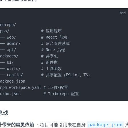
perl
norepo/

apps/              # 应用程序

├── web/           # React 前端

├── admin/         # 后台管理系统

└── api/           # Node 后端

packages/          # 共享包

├── ui/            # 组件库

├── utils/         # 工具函数

└── config/        # 共享配置（ESLint、TS）

ackage.json

pnpm-workspace.yaml # 工作区配置

turbo.json          # Turborepo 配置
挑战
升带来的幽灵依赖
：项目可能引用未在自身
package.json