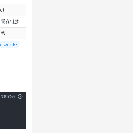
ct
从缓存链接
隔离
m-works
复制代码