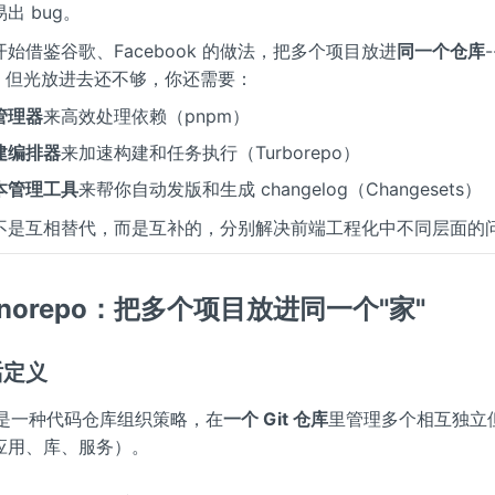
出 bug。
始借鉴谷歌、Facebook 的做法，把多个项目放进
同一个仓库
po。但光放进去还不够，你还需要：
管理器
来高效处理依赖（pnpm）
建编排器
来加速构建和任务执行（Turborepo）
本管理工具
来帮你自动发版和生成 changelog（Changesets）
不是互相替代，而是互补的，分别解决前端工程化中不同层面的
norepo：把多个项目放进同一个"家"
话定义
po 是一种代码仓库组织策略，在
一个 Git 仓库
里管理多个相互独立
应用、库、服务）。