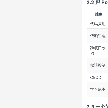
2.2 跟 
维度
代码复用
依赖管理
跨项目改
动
权限控制
CI/CD
学习成本
2.3 一