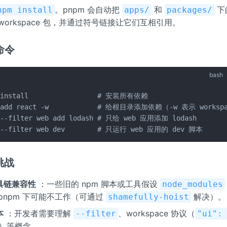
。pnpm 会自动把
和
下
npm install
apps/
packages/
workspace 包，并通过符号链接让它们互相引用。
命令
bash
 install                 # 安装所有依赖

 add react -w            # 给根目录添加依赖（-w 表示 workspa
 --filter web add lodash # 只给 web 应用添加 lodash

 --filter web dev        # 只运行 web 应用的 dev 脚本
挑战
具链兼容性
：一些旧的 npm 脚本或工具假设
node_modules
pnpm 下可能不工作（可通过
解决）。
shamefully-hoist
本
：开发者需要理解
、workspace 协议（
--filter
"ui":
）等概念。