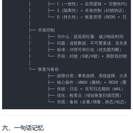
     │       ├── C（一致性）→ 应用逻辑 + 完整性约束保
     │       ├── I（隔离性）→ 并发控制（封锁协议）保证
     │       └── D（持久性）→ 恢复管理（REDO + 日志
     │

     ├── 并发控制

     │       ├── 为什么：提高吞吐量、减少响应时间

     │       ├── 问题：读脏数据、不可重复读、丢失更新

     │       ├── 标准：冲突可串行化（优先图判断）

     │       └── 手段：封锁（S锁/X锁）+ 两阶段封锁协议
     │

     └── 恢复与备份

             ├── 故障分类：事务故障、系统故障、介质故障
             ├── 核心操作：UNDO（撤销）+ REDO（重做）
             ├── 依据：日志 + 先写日志规则（WAL）

             ├── 优化：检查点（缩短恢复扫描范围）

             └── 兜底：备份（全量/增量，静态/动态）
六、一句话记忆