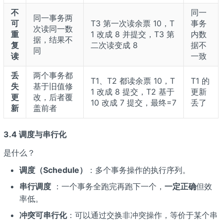
不
同一
同一事务两
可
T3 第一次读余票 10，T
事务
次读同一数
重
1 改成 8 并提交，T3 第
内数
据，结果不
复
二次读变成 8
据不
同
读
一致
丢
两个事务都
T1、T2 都读余票 10，T
T1 的
失
基于旧值修
1 改成 8 提交，T2 基于
更新
更
改，后者覆
10 改成 7 提交，最终=7
丢了
新
盖前者
3.4 调度与串行化
是什么？
调度（Schedule）
：多个事务操作的执行序列。
串行调度
：一个事务全跑完再跑下一个，
一定正确
但效
率低。
冲突可串行化
：可以通过交换非冲突操作，等价于某个串