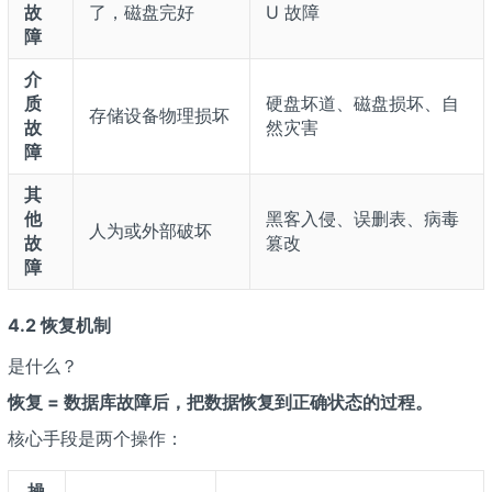
故
了，磁盘完好
U 故障
障
介
质
硬盘坏道、磁盘损坏、自
存储设备物理损坏
故
然灾害
障
其
他
黑客入侵、误删表、病毒
人为或外部破坏
故
篡改
障
4.2 恢复机制
是什么？
恢复 = 数据库故障后，把数据恢复到正确状态的过程。
核心手段是两个操作：
操