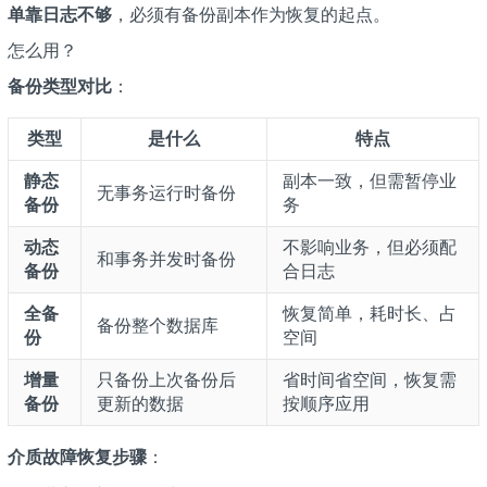
单靠日志不够
，必须有备份副本作为恢复的起点。
怎么用？
备份类型对比
：
类型
是什么
特点
静态
副本一致，但需暂停业
无事务运行时备份
备份
务
动态
不影响业务，但必须配
和事务并发时备份
备份
合日志
全备
恢复简单，耗时长、占
备份整个数据库
份
空间
增量
只备份上次备份后
省时间省空间，恢复需
备份
更新的数据
按顺序应用
介质故障恢复步骤
：