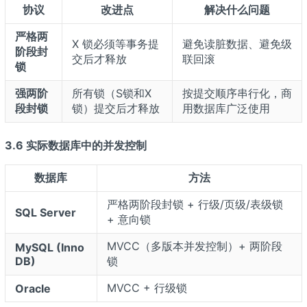
协议
改进点
解决什么问题
严格两
X 锁必须等事务提
避免读脏数据、避免级
阶段封
交后才释放
联回滚
锁
强两阶
所有锁（S锁和X
按提交顺序串行化，商
段封锁
锁）提交后才释放
用数据库广泛使用
3.6 实际数据库中的并发控制
数据库
方法
严格两阶段封锁 + 行级/页级/表级锁
SQL Server
+ 意向锁
MVCC（多版本并发控制）+ 两阶段
MySQL (Inno
DB)
锁
MVCC + 行级锁
Oracle