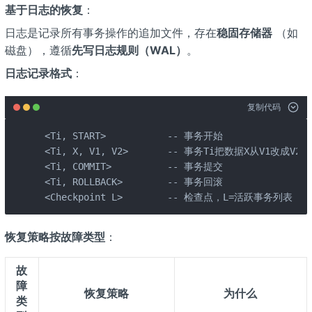
基于日志的恢复
：
日志是记录所有事务操作的追加文件，存在
稳固存储器
（如
磁盘），遵循
先写日志规则（WAL）
。
日志记录格式
：
复制代码
 <Ti, START>           -- 事务开始

 <Ti, X, V1, V2>       -- 事务Ti把数据X从V1改成V
 <Ti, COMMIT>          -- 事务提交

 <Ti, ROLLBACK>        -- 事务回滚

 <Checkpoint L>        -- 检查点，L=活跃事务列表
恢复策略按故障类型
：
故
障
恢复策略
为什么
类