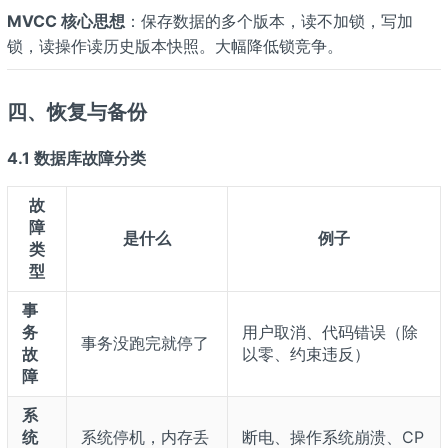
MVCC 核心思想
：保存数据的多个版本，读不加锁，写加
锁，读操作读历史版本快照。大幅降低锁竞争。
四、恢复与备份
4.1 数据库故障分类
故
障
是什么
例子
类
型
事
务
用户取消、代码错误（除
事务没跑完就停了
故
以零、约束违反）
障
系
统
系统停机，内存丢
断电、操作系统崩溃、CP