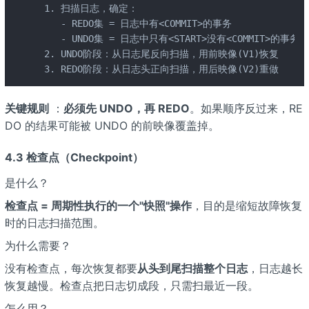
 1. 扫描日志，确定：

    - REDO集 = 日志中有<COMMIT>的事务

    - UNDO集 = 日志中只有<START>没有<COMMIT>的事务

 2. UNDO阶段：从日志尾反向扫描，用前映像(V1)恢复

 3. REDO阶段：从日志头正向扫描，用后映像(V2)重做
关键规则
：
必须先 UNDO，再 REDO
。如果顺序反过来，RE
DO 的结果可能被 UNDO 的前映像覆盖掉。
4.3 检查点（Checkpoint）
是什么？
检查点 = 周期性执行的一个"快照"操作
，目的是缩短故障恢复
时的日志扫描范围。
为什么需要？
没有检查点，每次恢复都要
从头到尾扫描整个日志
，日志越长
恢复越慢。检查点把日志切成段，只需扫最近一段。
怎么用？