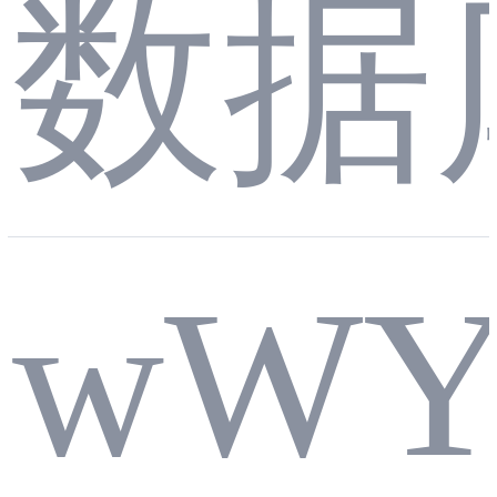
数据
接
wWY
池