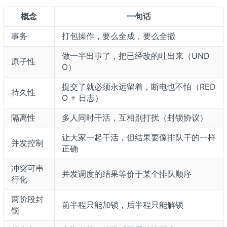
概念
一句话
事务
打包操作，要么全成，要么全撤
做一半出事了，把已经改的吐出来（UND
原子性
O）
提交了就必须永远留着，断电也不怕（RED
持久性
O + 日志）
隔离性
多人同时干活，互相别打扰（封锁协议）
让大家一起干活，但结果要像排队干的一样
并发控制
正确
冲突可串
并发调度的结果等价于某个排队顺序
行化
两阶段封
前半程只能加锁，后半程只能解锁
锁