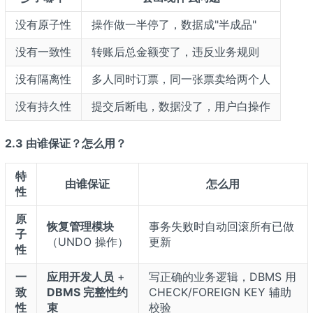
没有原子性
操作做一半停了，数据成"半成品"
没有一致性
转账后总金额变了，违反业务规则
没有隔离性
多人同时订票，同一张票卖给两个人
没有持久性
提交后断电，数据没了，用户白操作
2.3 由谁保证？怎么用？
特
由谁保证
怎么用
性
原
恢复管理模块
事务失败时自动回滚所有已做
子
（UNDO 操作）
更新
性
一
应用开发人员
+
写正确的业务逻辑，DBMS 用
致
DBMS 完整性约
CHECK/FOREIGN KEY 辅助
性
束
校验