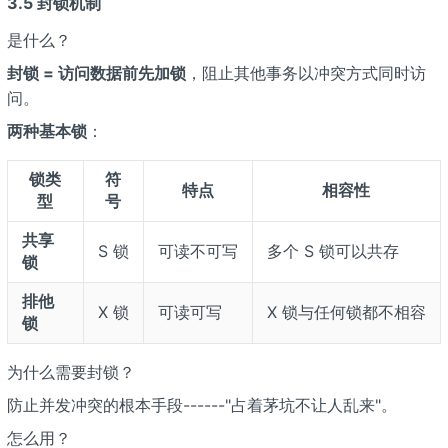
3.5 封锁机制
是什么？
封锁 = 访问数据前先加锁
，阻止其他事务以冲突方式同时访
问。
两种基本锁
：
锁类
符
特点
相容性
型
号
共享
S 锁
可读不可写
多个 S 锁可以共存
锁
排他
X 锁
可读可写
X 锁与任何锁都不相容
锁
为什么需要封锁？
防止并发冲突的根本手段------"占着茅坑不让人乱来"。
怎么用？