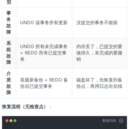
型
事
务
UNDO 该事务所有更新
没提交的事务不能留
故
障
系
UNDO 所有未完成事务
内存丢了，已提交的要
统
+ REDO 所有已提交事
做持久，未完成的要撤
故
务
销
障
介
质
装最新备份 + REDO 备
磁盘坏了，先恢复到备
故
份后已提交事务
份点，再用日志补后续
障
恢复流程（无检查点）
：
复制代码