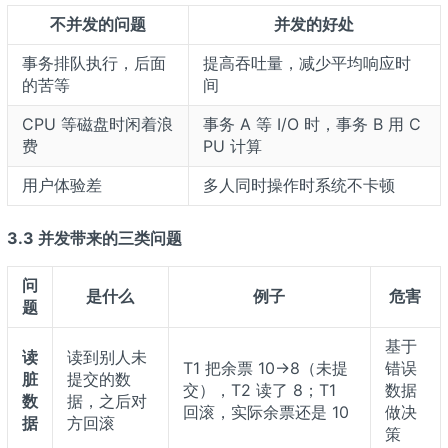
不并发的问题
并发的好处
事务排队执行，后面
提高吞吐量，减少平均响应时
的苦等
间
CPU 等磁盘时闲着浪
事务 A 等 I/O 时，事务 B 用 C
费
PU 计算
用户体验差
多人同时操作时系统不卡顿
3.3 并发带来的三类问题
问
是什么
例子
危害
题
基于
读
读到别人未
T1 把余票 10→8（未提
错误
脏
提交的数
交），T2 读了 8；T1
数据
数
据，之后对
回滚，实际余票还是 10
做决
据
方回滚
策