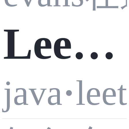
LeetC
l Calli
ode 2
java
·
lee
ng 实