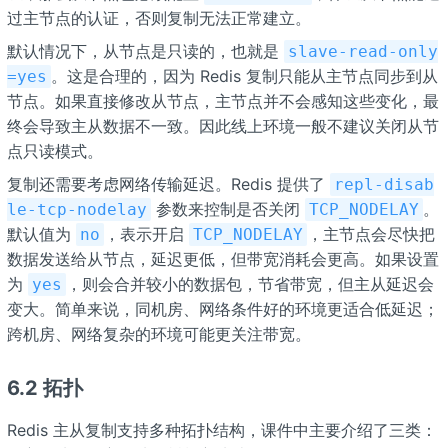
过主节点的认证，否则复制无法正常建立。
默认情况下，从节点是只读的，也就是
slave-read-only
。这是合理的，因为 Redis 复制只能从主节点同步到从
=yes
节点。如果直接修改从节点，主节点并不会感知这些变化，最
终会导致主从数据不一致。因此线上环境一般不建议关闭从节
点只读模式。
复制还需要考虑网络传输延迟。Redis 提供了
repl-disab
参数来控制是否关闭
。
le-tcp-nodelay
TCP_NODELAY
默认值为
，表示开启
，主节点会尽快把
no
TCP_NODELAY
数据发送给从节点，延迟更低，但带宽消耗会更高。如果设置
为
，则会合并较小的数据包，节省带宽，但主从延迟会
yes
变大。简单来说，同机房、网络条件好的环境更适合低延迟；
跨机房、网络复杂的环境可能更关注带宽。
6.2 拓扑
Redis 主从复制支持多种拓扑结构，课件中主要介绍了三类：