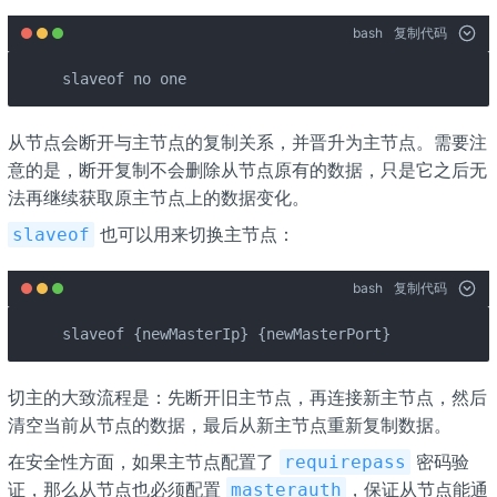
bash
复制代码
slaveof no one
从节点会断开与主节点的复制关系，并晋升为主节点。需要注
意的是，断开复制不会删除从节点原有的数据，只是它之后无
法再继续获取原主节点上的数据变化。
也可以用来切换主节点：
slaveof
bash
复制代码
slaveof {newMasterIp} {newMasterPort}
切主的大致流程是：先断开旧主节点，再连接新主节点，然后
清空当前从节点的数据，最后从新主节点重新复制数据。
在安全性方面，如果主节点配置了
密码验
requirepass
证，那么从节点也必须配置
，保证从节点能通
masterauth