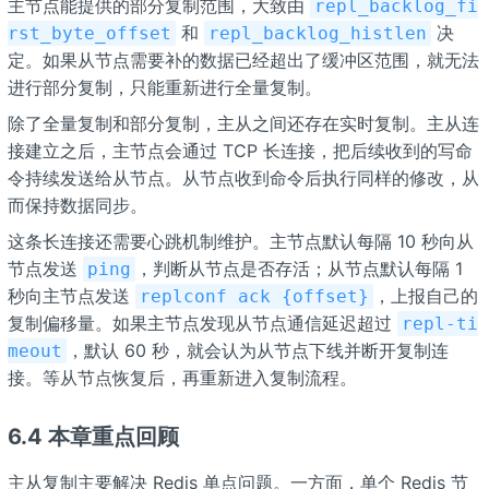
主节点能提供的部分复制范围，大致由
repl_backlog_fi
和
决
rst_byte_offset
repl_backlog_histlen
定。如果从节点需要补的数据已经超出了缓冲区范围，就无法
进行部分复制，只能重新进行全量复制。
除了全量复制和部分复制，主从之间还存在实时复制。主从连
接建立之后，主节点会通过 TCP 长连接，把后续收到的写命
令持续发送给从节点。从节点收到命令后执行同样的修改，从
而保持数据同步。
这条长连接还需要心跳机制维护。主节点默认每隔 10 秒向从
节点发送
，判断从节点是否存活；从节点默认每隔 1
ping
秒向主节点发送
，上报自己的
replconf ack {offset}
复制偏移量。如果主节点发现从节点通信延迟超过
repl-ti
，默认 60 秒，就会认为从节点下线并断开复制连
meout
接。等从节点恢复后，再重新进入复制流程。
6.4 本章重点回顾
主从复制主要解决 Redis 单点问题。一方面，单个 Redis 节