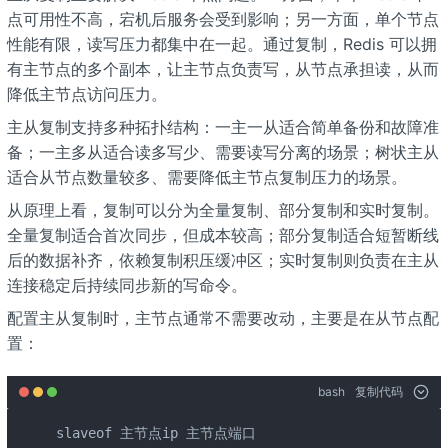
点可用性不高，宕机后服务会受到影响；另一方面，单个节点
性能有限，读写压力都集中在一起。通过复制，Redis 可以拥
有主节点的多个副本，让主节点负责写，从节点承担读，从而
降低主节点访问压力。
主从复制支持多种拓扑结构：一主一从适合简单备份和故障准
备；一主多从适合读多写少、需要读写分离的场景；树状主从
适合从节点数量较多、需要降低主节点复制压力的场景。
从原理上看，复制可以分为全量复制、部分复制和实时复制。
全量复制适合首次同步，但成本较高；部分复制适合短暂断线
后的数据补齐，依赖复制积压缓冲区；实时复制则负责在主从
连接稳定后持续同步新的写命令。
配置主从复制时，主节点通常不需要改动，主要是在从节点配
置：
bash
复制代码
slaveof 主节点ip 主节点端口