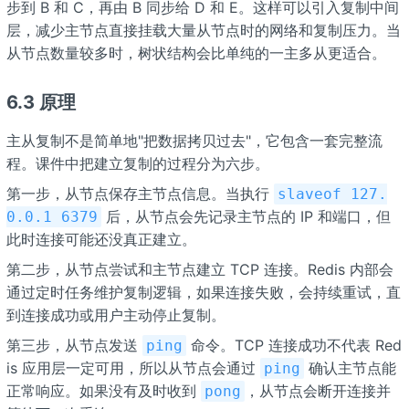
步到 B 和 C，再由 B 同步给 D 和 E。这样可以引入复制中间
层，减少主节点直接挂载大量从节点时的网络和复制压力。当
从节点数量较多时，树状结构会比单纯的一主多从更适合。
6.3 原理
主从复制不是简单地"把数据拷贝过去"，它包含一套完整流
程。课件中把建立复制的过程分为六步。
第一步，从节点保存主节点信息。当执行
slaveof 127.
后，从节点会先记录主节点的 IP 和端口，但
0.0.1 6379
此时连接可能还没真正建立。
第二步，从节点尝试和主节点建立 TCP 连接。Redis 内部会
通过定时任务维护复制逻辑，如果连接失败，会持续重试，直
到连接成功或用户主动停止复制。
第三步，从节点发送
命令。TCP 连接成功不代表 Red
ping
is 应用层一定可用，所以从节点会通过
确认主节点能
ping
正常响应。如果没有及时收到
，从节点会断开连接并
pong