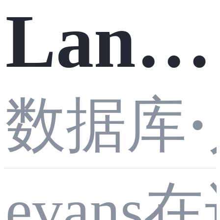
Lang
Chain
数据库
·
4j Too
evans