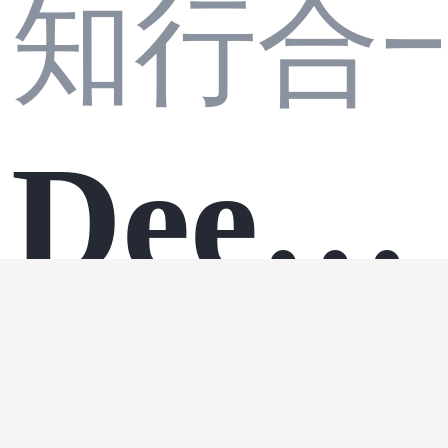
知行合
两数
战：
Deep
相
让大
Agent
android
·