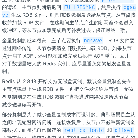
的请求。主节点判断后返回
，然后执行
FULLRESYNC
bgsa
生成 RDB 文件，并把 RDB 数据发送给从节点。从节点接
ve
收并加载 RDB 文件，在这期间主节点产生的新写命令会进入
缓冲区，等从节点加载完成后再补发过去，保证最终一致。
全量复制的成本很高：主节点要执行
，RDB 文件要
bgsave
通过网络传输，从节点要清空旧数据并加载 RDB。如果从节
点开启了 AOF，还可能在加载完成后执行 AOF 重写。因此，
对于数据量较大的 Redis 实例，应尽量避免频繁触发全量复
制。
Redis 从 2.8.18 开始支持无磁盘复制。默认全量复制会先在
主节点磁盘上生成 RDB 文件，再把文件发送给从节点；无磁
盘复制则是在生成 RDB 数据时直接通过网络发送给从节点，
减少磁盘读写开销。
部分复制是为了减少全量复制成本而设计的。典型场景是主从
之间出现短暂网络闪断，连接恢复后，从节点不必重新复制全
部数据，而是把自己保存的
和
replicationid
offset
发给主节点，请求补齐中间丢失的那一段命令。如果主节点的