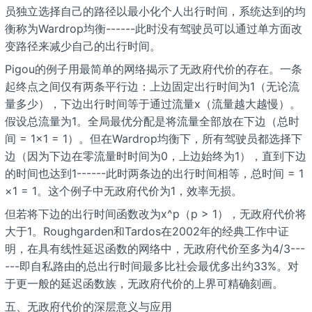
员独立选择自己的路径以最小化个人出行时间，系统达到的均
衡称为Wardrop均衡------此时没有驾驶员可以通过单方面改
变路径来减少自己的出行时间。
Pigou的例子用最简单的网络揭示了无政府代价的存在。一条
起终点之间仅有两条平行边：上边固定出行时间为1（无论流
量多少），下边出行时间等于通过流量x（流量越大越慢）。
假设总流量为1。全局最优分配是将流量全部放在下边（总时
间 = 1×1 = 1）。但在Wardrop均衡下，所有驾驶员都选择下
边（因为下边在零流量时时间为0，上边始终为1），直到下边
的时间也达到1------此时两条边的出行时间相等，总时间 = 1
×1 = 1。这个例子中无政府代价为1，效率无损。
但若将下边的出行时间函数改为x^p（p > 1），无政府代价将
大于1。Roughgarden和Tardos在2002年的经典工作中证
明，在具有线性延迟函数的网络中，无政府代价至多为4/3---
---即自私路由的总出行时间最多比社会最优多出约33%。对
于更一般的延迟函数族，无政府代价的上界可精确刻画。
五、无政府代价的深层意义与应用