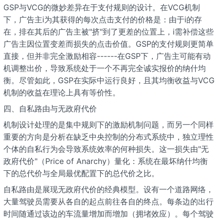
GSP与VCG的微妙差异在于支付规则的设计。在VCG机制
下，广告主i为其获得的每次点击支付的价格是：由于i的存
在，排在其后的广告主被"挤"到了更差的位置上，i需补偿这些
广告主因位置变差而损失的点击价值。GSP的支付规则更简单
直接，但并非完全激励相容------在GSP下，广告主可能有动
机调整出价，导致系统处于一个不再完全诚实报价的纳什均
衡。尽管如此，GSP在实际中运行良好，且其均衡收益与VCG
机制的收益在理论上具有等价性。
四、自私路由与无政府代价
机制设计处理的是集中规则下的激励机制问题，而另一个同样
重要的方向是分析在缺乏中央控制的分布式系统中，独立理性
个体的自私行为会导致系统效率的何种损失。这一损失由"无
政府代价"（Price of Anarchy）量化：系统在最坏纳什均衡
下的总代价与全局最优配置下的总代价之比。
自私路由是展现无政府代价的经典模型。设有一个道路网络，
大量驾驶员需要从各自的起点前往各自的终点。每条边的出行
时间随通过该边的车流量增加而增加（拥堵效应）。每个驾驶