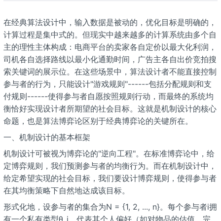
在经典算法设计中，输入数据是被动的，优化目标是明确的，
计算过程是集中式的。但现实中越来越多的计算系统由多个自
主的理性主体构成：电商平台的卖家各自定价以最大化利润，
司机各自选择路线以最小化通勤时间，广告主各自出价竞拍搜
索关键词的展示位。在这些场景中，算法设计者不能直接控制
参与者的行为，只能设计"游戏规则"------包括分配规则和支
付规则------使得参与者自愿按照规则行动，而最终的系统均
衡恰好实现设计者所期望的社会目标。这就是机制设计的核心
命题，也是算法博弈论区别于经典博弈论的关键所在。
一、机制设计的基本框架
机制设计可被视为博弈论的"逆向工程"。在标准博弈论中，给
定博弈规则，我们预测参与者的均衡行为。而在机制设计中，
给定希望实现的社会目标，我们要设计博弈规则，使得参与者
在其均衡策略下自然地达成该目标。
形式化地，设参与者的集合为N = {1, 2, ..., n}。每个参与者i拥
有一个私有类型θ_i，代表其个人偏好（如对物品的估值、完