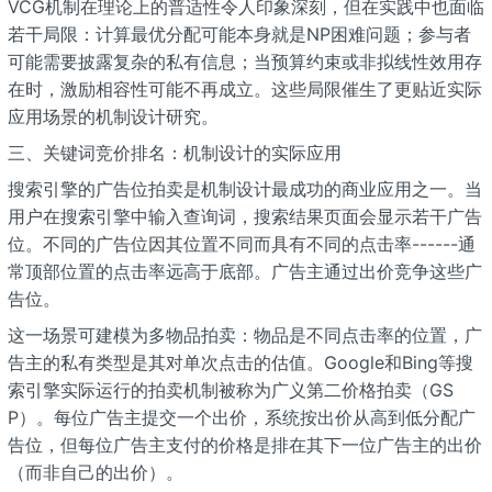
VCG机制在理论上的普适性令人印象深刻，但在实践中也面临
若干局限：计算最优分配可能本身就是NP困难问题；参与者
可能需要披露复杂的私有信息；当预算约束或非拟线性效用存
在时，激励相容性可能不再成立。这些局限催生了更贴近实际
应用场景的机制设计研究。
三、关键词竞价排名：机制设计的实际应用
搜索引擎的广告位拍卖是机制设计最成功的商业应用之一。当
用户在搜索引擎中输入查询词，搜索结果页面会显示若干广告
位。不同的广告位因其位置不同而具有不同的点击率------通
常顶部位置的点击率远高于底部。广告主通过出价竞争这些广
告位。
这一场景可建模为多物品拍卖：物品是不同点击率的位置，广
告主的私有类型是其对单次点击的估值。Google和Bing等搜
索引擎实际运行的拍卖机制被称为广义第二价格拍卖（GS
P）。每位广告主提交一个出价，系统按出价从高到低分配广
告位，但每位广告主支付的价格是排在其下一位广告主的出价
（而非自己的出价）。