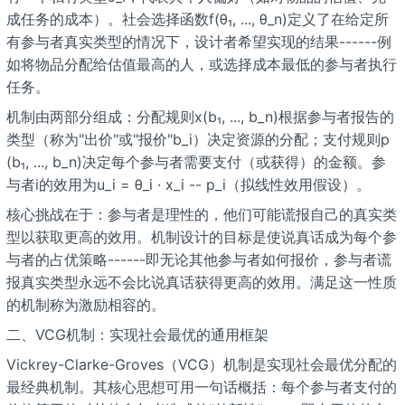
成任务的成本）。社会选择函数f(θ₁, ..., θ_n)定义了在给定所
有参与者真实类型的情况下，设计者希望实现的结果------例
如将物品分配给估值最高的人，或选择成本最低的参与者执行
任务。
机制由两部分组成：分配规则x(b₁, ..., b_n)根据参与者报告的
类型（称为"出价"或"报价"b_i）决定资源的分配；支付规则p
(b₁, ..., b_n)决定每个参与者需要支付（或获得）的金额。参
与者i的效用为u_i = θ_i · x_i -- p_i（拟线性效用假设）。
核心挑战在于：参与者是理性的，他们可能谎报自己的真实类
型以获取更高的效用。机制设计的目标是使说真话成为每个参
与者的占优策略------即无论其他参与者如何报价，参与者谎
报真实类型永远不会比说真话获得更高的效用。满足这一性质
的机制称为激励相容的。
二、VCG机制：实现社会最优的通用框架
Vickrey-Clarke-Groves（VCG）机制是实现社会最优分配的
最经典机制。其核心思想可用一句话概括：每个参与者支付的