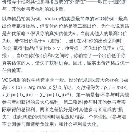
价格等于他对其他参与者造成的"外部性"------即由于他的参
与，其他参与者福利的减少量。
以单物品拍卖为例。Vickrey拍卖是最简单的VCG特例：最高
出价者赢得物品，但支付的价格是第二高出价。为什么说真话
是占优策略？假设你的真实估值为v，当前其他人的最高出价
为b。若你出价高于v（虚报），当b在v和你的出价之间时，
你会"赢得"物品但支付b > v，净亏损；若你出价低于v（低
报），当b在你的出价和v之间时，你输给了一个出价低于你
真实估值的人，错失了获利机会。因此，诚实出价严格占优于
任何偏离。
VCG机制的数学构造更为一般。设分配规则x
最大化社会总福
利：x
(b) = arg max_x ∑
i b_i(x)。支付规则为：p_i = max_
x ∑
{j≠i} b_j(x) -- ∑_{j≠i} b_j(x*)。第一项是若i不参与时其他
参与者能获得的最大总福利，第二项是i参与时其他参与者实
际获得的总福利。两者之差恰好是i对其他参与者造成的"损
失"。由此构造的机制同时满足激励相容、个体理性（参与者
不会因参与而遭受负效用）和社会福利最大化。