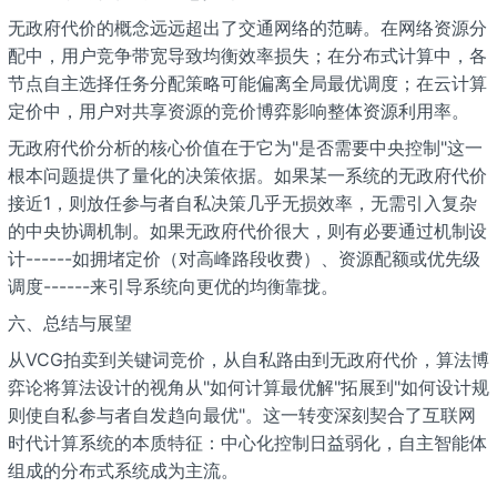
无政府代价的概念远远超出了交通网络的范畴。在网络资源分
配中，用户竞争带宽导致均衡效率损失；在分布式计算中，各
节点自主选择任务分配策略可能偏离全局最优调度；在云计算
定价中，用户对共享资源的竞价博弈影响整体资源利用率。
无政府代价分析的核心价值在于它为"是否需要中央控制"这一
根本问题提供了量化的决策依据。如果某一系统的无政府代价
接近1，则放任参与者自私决策几乎无损效率，无需引入复杂
的中央协调机制。如果无政府代价很大，则有必要通过机制设
计------如拥堵定价（对高峰路段收费）、资源配额或优先级
调度------来引导系统向更优的均衡靠拢。
六、总结与展望
从VCG拍卖到关键词竞价，从自私路由到无政府代价，算法博
弈论将算法设计的视角从"如何计算最优解"拓展到"如何设计规
则使自私参与者自发趋向最优"。这一转变深刻契合了互联网
时代计算系统的本质特征：中心化控制日益弱化，自主智能体
组成的分布式系统成为主流。