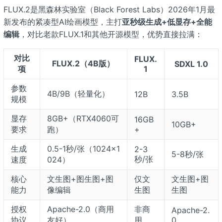
FLUX.2
是黑森林实验室（Black Forest Labs）2026年1月最
新发布的紧凑型AI绘画模型，主打
亚秒级生成+低显存+全能
编辑
，对比老款FLUX.1和其他开源模型，优势直接拉满：
对比
FLUX.
FLUX.2
（4B版）
SDXL 1.0
项
1
参数
4B/9B（轻量化）
12B
3.5B
规模
显存
8GB+（RTX4060可
16GB
10GB+
要求
跑）
+
生成
0.5-1秒/张（1024×1
2-3
5-8秒/张
秒/张
速度
024）
核心
文生图+图生图+图
仅文
文生图+图
能力
像编辑
生图
生图
授权
Apache-2.0（商用
非商
Apache-2.
协议
友好）
用
0