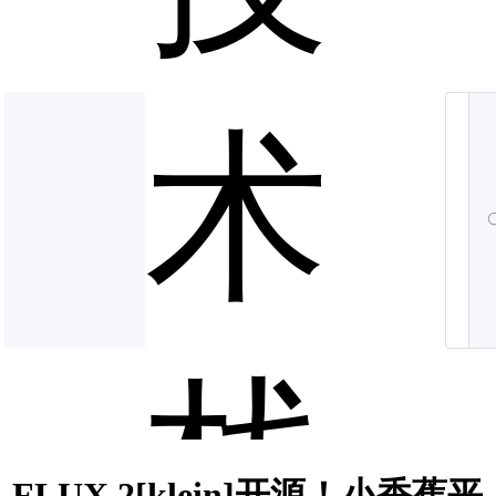
术
栈
FLUX.2[klein]开源！小香蕉平