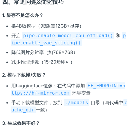
四、常见问题&优化技巧
1. 显存不足怎么办？
换4B版模型（9B版需12GB+显存）
开启
和
pipe.enable_model_cpu_offload()
p
ipe.enable_vae_slicing()
降低图片分辨率（如768×768）
减少推理步数（15-20步即可）
2. 模型下载慢/失败？
用huggingface镜像：在代码中添加
HF_ENDPOINT=h
环境变量
ttps://hf-mirror.com
手动下载模型文件，放到
目录（与代码中
./models
c
一致）
ache_dir
3. 生成效果不好？