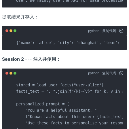
User: We mainly use the API for data processing -
提取结果并存入：
python
复制代码
{'name': 'alice', 'city': 'shanghai', 'team': 'wo
Session 2 --- 注入并使用：
python
复制代码
stored = load_user_facts("user-alice")

facts_text = "; ".join(f"{k}={v}" for k, v in sto
personalized_prompt = (

    "You are a helpful assistant. "

    f"Known facts about this user: {facts_text}. "
    "Use these facts to personalize your response