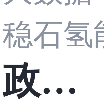
式｜
稳石氢
人分
从烟
政策
析