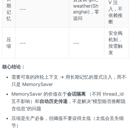
V 注
期
weather(Sh
入，不
---
anghai)，零
记
依赖推
追问
忆
断
安全阀
压
机制，
---
---
缩
按需触
发
核心结论：
需要可靠的跨轮上下文 → 用长期记忆的显式注入，而不
只是 MemorySaver
MemorySaver 的价值在于
会话隔离
（不同 thread_id
互不影响）和
自动历史传递
，不是解决"模型能否推断隐
含信息"的问题
压缩是生产必备，但阈值不要设得太低（太低会丢失细
节）