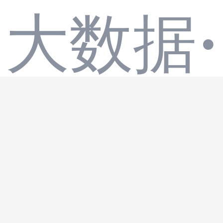
囱式
·
大数据
落地
——
孤岛
9i编程
与市
电机
到KE