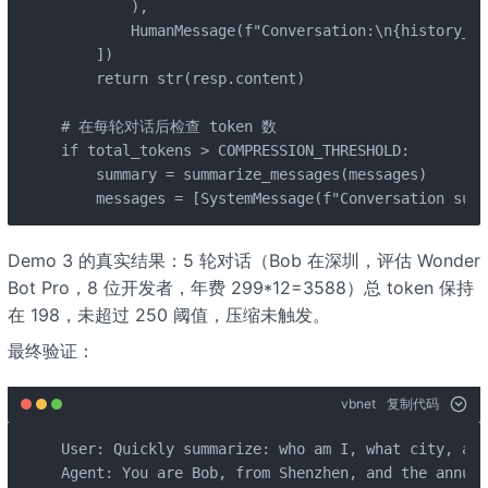
        ),

        HumanMessage(f"Conversation:\n{history_te
    ])

    return str(resp.content)

# 在每轮对话后检查 token 数

if total_tokens > COMPRESSION_THRESHOLD:

    summary = summarize_messages(messages)

    messages = [SystemMessage(f"Conversation summ
Demo 3 的真实结果：5 轮对话（Bob 在深圳，评估 Wonder
Bot Pro，8 位开发者，年费 299*12=3588）总 token 保持
在 198，未超过 250 阈值，压缩未触发。
最终验证：
vbnet
复制代码
User: Quickly summarize: who am I, what city, and
Agent: You are Bob, from Shenzhen, and the annual