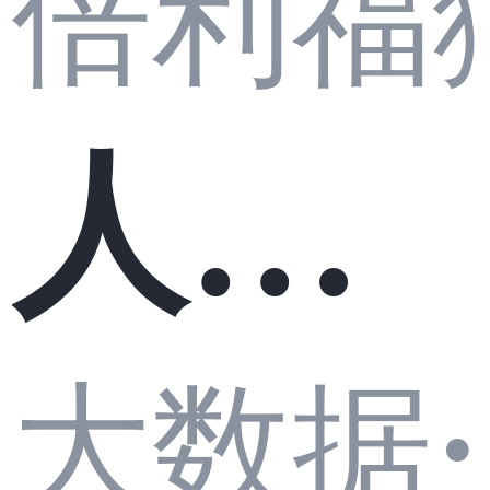
倍利福
迁移
人形
新范
·
大数据
机器