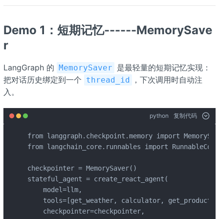
Demo 1：短期记忆------MemorySave
r
LangGraph 的
是最轻量的短期记忆实现：
MemorySaver
把对话历史绑定到一个
，下次调用时自动注
thread_id
入。
python
复制代码
from langgraph.checkpoint.memory import MemorySav
from langchain_core.runnables import RunnableConf
checkpointer = MemorySaver()

stateful_agent = create_react_agent(

    model=llm,

    tools=[get_weather, calculator, get_product_i
    checkpointer=checkpointer,
