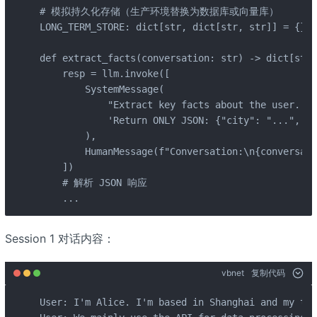
# 模拟持久化存储（生产环境替换为数据库或向量库）

LONG_TERM_STORE: dict[str, dict[str, str]] = {}

def extract_facts(conversation: str) -> dict[str,
    resp = llm.invoke([

        SystemMessage(

            "Extract key facts about the user. "

            'Return ONLY JSON: {"city": "...", "p
        ),

        HumanMessage(f"Conversation:\n{conversati
    ])

    # 解析 JSON 响应

    ...
Session 1 对话内容：
vbnet
复制代码
User: I'm Alice. I'm based in Shanghai and my tea