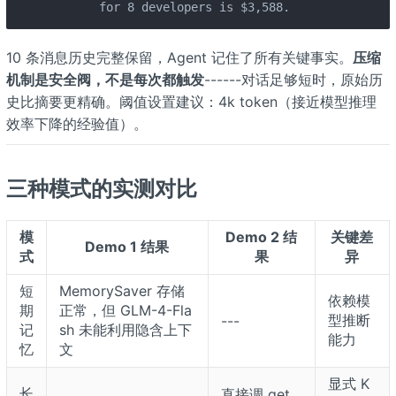
       for 8 developers is $3,588.
10 条消息历史完整保留，Agent 记住了所有关键事实。
压缩
机制是安全阀，不是每次都触发
------对话足够短时，原始历
史比摘要更精确。阈值设置建议：4k token（接近模型推理
效率下降的经验值）。
三种模式的实测对比
模
Demo 2 结
关键差
Demo 1 结果
式
果
异
短
MemorySaver 存储
依赖模
期
正常，但 GLM-4-Fla
型推断
---
记
sh 未能利用隐含上下
能力
忆
文
显式 K
长
直接调 get_