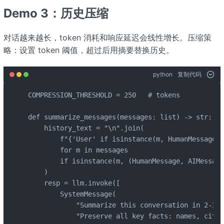
Demo 3：历史压缩
对话越来越长，token 消耗和响应延迟会线性增长。压缩策
略：设置 token 阈值，超过后用摘要替换历史。
python
复制代码
COMPRESSION_THRESHOLD = 250   # tokens

def summarize_messages(messages: list) -> str:

    history_text = "\n".join(

        f"{'User' if isinstance(m, HumanMessage) 
        for m in messages

        if isinstance(m, (HumanMessage, AIMessage
    )

    resp = llm.invoke([

        SystemMessage(

            "Summarize this conversation in 2-3 s
            "Preserve all key facts: names, citie