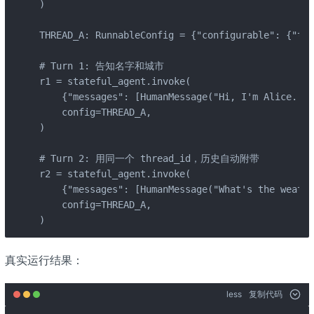
)

THREAD_A: RunnableConfig = {"configurable": {"thr
# Turn 1: 告知名字和城市

r1 = stateful_agent.invoke(

    {"messages": [HumanMessage("Hi, I'm Alice. I 
    config=THREAD_A,

)

# Turn 2: 用同一个 thread_id，历史自动附带

r2 = stateful_agent.invoke(

    {"messages": [HumanMessage("What's the weathe
    config=THREAD_A,

)
真实运行结果：
less
复制代码